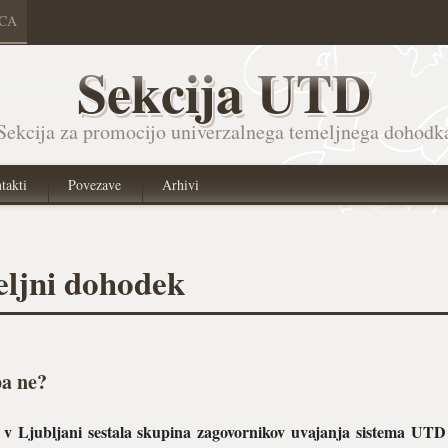
ICA
Sekcija UTD
Sekcija za promocijo univerzalnega temeljnega dohodk
takti
Povezave
Arhivi
eljni dohodek
pa ne?
 v Ljubljani sestala skupina zagovornikov uvajanja sistema UTD v