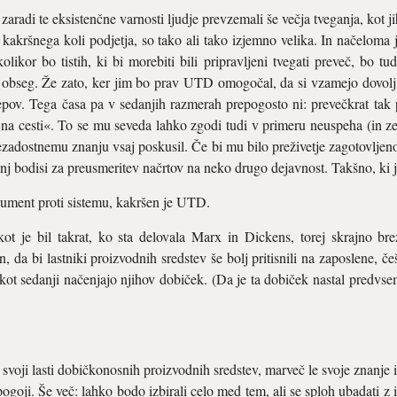
zaradi te eksistenčne varnosti ljudje prevzemali še večja tveganja, kot j
e kakršnega koli podjetja, so tako ali tako izjemno velika. In načeloma 
likor bo tistih, ki bi morebiti bili pripravljeni tvegati preveč, bo tud
 obseg. Že zato, ker jim bo prav UTD omogočal, da si vzamejo dovolj 
epov. Tega časa pa v sedanjih razmerah prepogosto ni: prevečkrat tak 
l »na cesti«. To se mu seveda lahko zgodi tudi v primeru neuspeha (in z
 nezadostnemu znanju vsaj poskusil. Če bi mu bilo preživetje zagotovljen
nj bodisi za preusmeritev načrtov na neko drugo dejavnost. Takšno, ki j
ument proti sistemu, kakršen je UTD.
 kot je bil takrat, ko sta delovala Marx in Dickens, torej skrajno b
 da bi lastniki proizvodnih sredstev še bolj pritisnili na zaposlene, češ
kot sedanji načenjajo njihov dobiček. (Da je ta dobiček nastal predvsem
 v svoji lasti dobičkonosnih proizvodnih sredstev, marveč le svoje znanje i
ogoji. Še več: lahko bodo izbirali celo med tem, ali se sploh ubadati z 