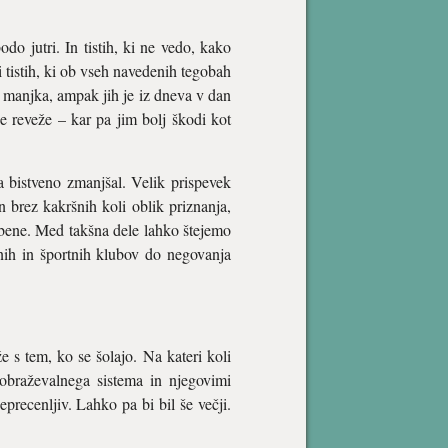
odo jutri. In tistih, ki ne vedo, kako
i tistih, ki ob vseh navedenih tegobah
e manjka, ampak jih je iz dneva v dan
ane reveže – kar pa jim bolj škodi kot
pa bistveno zmanjšal. Velik prispevek
in brez kakršnih koli oblik priznanja,
žbene. Med takšna dele lahko štejemo
rnih in športnih klubov do negovanja
 s tem, ko se šolajo. Na kateri koli
zobraževalnega sistema in njegovimi
recenljiv. Lahko pa bi bil še večji.