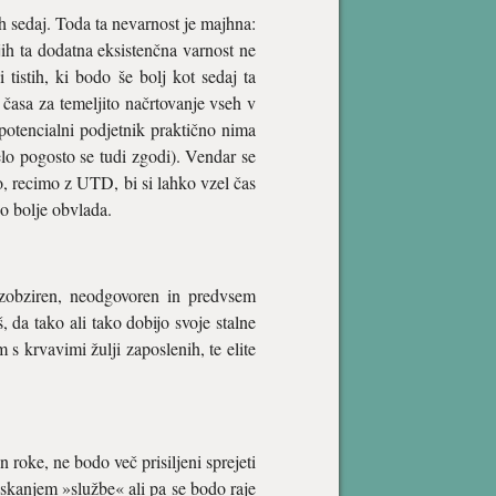
ih sedaj. Toda ta nevarnost je majhna:
jih ta dodatna eksistenčna varnost ne
i tistih, ki bodo še bolj kot sedaj ta
časa za temeljito načrtovanje vseh v
potencialni podjetnik praktično nima
elo pogosto se tudi zgodi). Vendar se
o, recimo z UTD, bi si lahko vzel čas
o bolje obvlada.
rezobziren, neodgovoren in predvsem
, da tako ali tako dobijo svoje stalne
 s krvavimi žulji zaposlenih, te elite
n roke, ne bodo več prisiljeni sprejeti
iskanjem »službe« ali pa se bodo raje