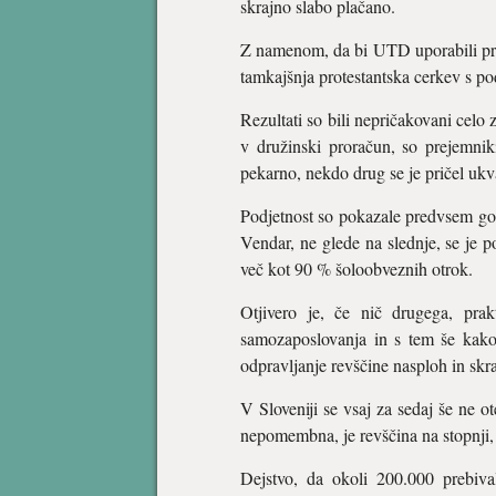
skrajno slabo plačano.
Z namenom, da bi UTD uporabili predv
tamkajšnja protestantska cerkev s po
Rezultati so bili nepričakovani celo z
v družinski proračun, so prejemnik
pekarno, nekdo drug se je pričel ukvar
Podjetnost so pokazale predvsem gos
Vendar, ne glede na slednje, se je p
več kot 90 % šoloobveznih otrok.
Otjivero je, če nič drugega, pr
samozaposlovanja in s tem še kako p
odpravljanje revščine nasploh in skr
V Sloveniji se vsaj za sedaj še ne o
nepomembna, je revščina na stopnji, k
Dejstvo, da okoli 200.000 prebiva