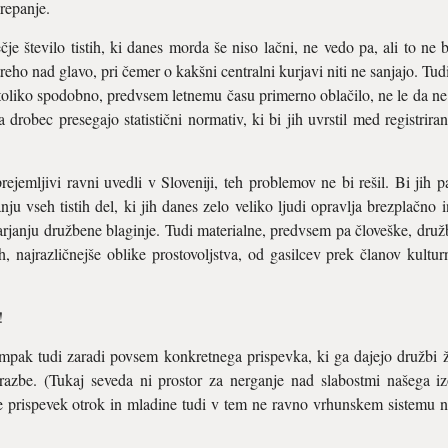
krepanje.
e število tistih, ki danes morda še niso lačni, ne vedo pa, ali to ne b
eho nad glavo, pri čemer o kakšni centralni kurjavi niti ne sanjajo. Tud
 toliko spodobno, predvsem letnemu času primerno oblačilo, ne le da n
za drobec presegajo statistični normativ, ki bi jih uvrstil med registrir
jemljivi ravni uvedli v Sloveniji, teh problemov ne bi rešil. Bi jih 
nju vseh tistih del, ki jih danes zelo veliko ljudi opravlja brezplačno 
varjanju družbene blaginje. Tudi materialne, predvsem pa človeške, dru
h, najrazličnejše oblike prostovoljstva, od gasilcev prek članov kultu
!
ampak tudi zaradi povsem konkretnega prispevka, ki ga dajejo družbi že
obrazbe. (Tukaj seveda ni prostor za nerganje nad slabostmi našega i
e prispevek otrok in mladine tudi v tem ne ravno vrhunskem sistemu nep