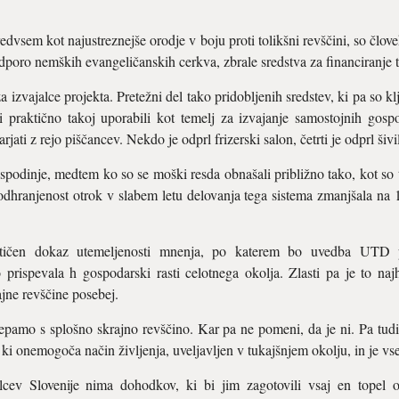
sem kot najustreznejše orodje v boju proti tolikšni revščini, so človeko
dporo nemških evangeličanskih cerkva, zbrale sredstva za financiranje t
a izvajalce projekta. Pretežni del tako pridobljenih sredstev, ki pa so k
i praktično takoj uporabili kot temelj za izvajanje samostojnih gosp
jati z rejo piščancev. Nekdo je odprl frizerski salon, četrti je odprl šivil
podinje, medtem ko so se moški resda obnašali približno tako, kot so t
odhranjenost otrok v slabem letu delovanja tega sistema zmanjšala na 
aktičen dokaz utemeljenosti mnenja, po katerem bo uvedba UTD 
rispevala h gospodarski rasti celotnega okolja. Zlasti pa je to najhi
ajne revščine posebej.
tepamo s splošno skrajno revščino. Kar pa ne pomeni, da je ni. Pa tudi, 
i onemogoča način življenja, uveljavljen v tukajšnjem okolju, in je vse 
lcev Slovenije nima dohodkov, ki bi jim zagotovili vsaj en topel 