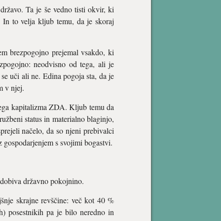
ržavo. Ta je še vedno tisti okvir, ki
 In to velja kljub temu, da je skoraj
sem brezpogojno prejemal vsakdo, ki
zpogojno: neodvisno od tega, ali je
se uči ali ne. Edina pogoja sta, da je
m v njej.
lnega kapitalizma ZDA. Kljub temu da
užbeni status in materialno blaginjo,
prejeli načelo, da so njeni prebivalci
 z gospodarjenjem s svojimi bogastvi.
u dobiva državno pokojnino.
ajšnje skrajne revščine: več kot 40 %
ih) posestnikih pa je bilo neredno in