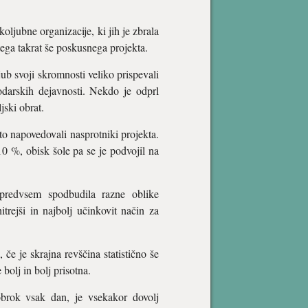
ljubne organizacije, ki jih je zbrala
ega takrat še poskusnega projekta.
ljub svoji skromnosti veliko prispevali
odarskih dejavnosti. Nekdo je odprl
jski obrat.
o napovedovali nasprotniki projekta.
10 %, obisk šole pa se je podvojil na
predvsem spodbudila razne oblike
trejši in najbolj učinkovit način za
če je skrajna revščina statistično še
bolj in bolj prisotna.
obrok vsak dan, je vsekakor dovolj