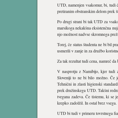
UTD, namenjen vsakomur, bi, tudi če 
pretiranim obstranskim delom prek š
Po drugi strani bi tak UTD za vsakoga
marsikoga nekakšna eksistenčna nuja,
njo možnost nadvse skromnega preži
Torej, če status študenta ne bi bil p
usmerili v zanje in za družbo koristn
Za tak rezultat tudi cena, namreč da
V nasprotju z Namibijo, kjer tudi
Sloveniji to ne bi bilo možno. Če 
Tehnični in zlasti higienski standard
prek družinskega UTD. Takšni redni 
tvegana zadeva. Če tistemu, ki se je
krepko zadolžil. In ostal brez vsega.
UTD bi tudi v primeru tovrstnega fi