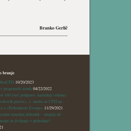
Branko Gerlič
o branje
a #zaUTD
10/20/2023
 programih strank
04/22/2022
ot 160 tisoč podpisov, naslednji vrhunec
vekovih pravic«, 1. mesto za UTD na
ci o »Prihodnosti Evrope«
11/29/2021
rzalni temeljni dohodek – utopija ali
ncept za življenje v prihodnje?
21