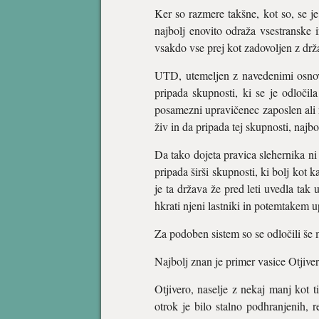
Ker so razmere takšne, kot so, se je
najbolj enovito odraža vsestranske i
vsakdo vse prej kot zadovoljen z drža
UTD, utemeljen z navedenimi osnovn
pripada skupnosti, ki se je odloči
posamezni upravičenec zaposlen ali ne
živ in da pripada tej skupnosti, najbo
Da tako dojeta pravica slehernika n
pripada širši skupnosti, ki bolj kot
je ta država že pred leti uvedla tak 
hkrati njeni lastniki in potemtakem 
Za podoben sistem so se odločili še 
Najbolj znan je primer vasice Otjive
Otjivero, naselje z nekaj manj kot t
otrok je bilo stalno podhranjenih, r