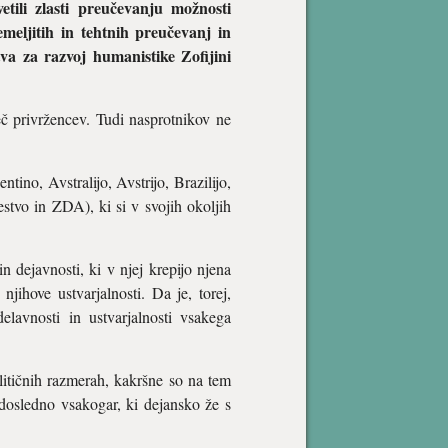
tili zlasti preučevanju možnosti
meljitih in tehtnih preučevanj in
tva za razvoj humanistike Zofijini
eč privržencev. Tudi nasprotnikov ne
ino, Avstralijo, Avstrijo, Brazilijo,
stvo in ZDA), ki si v svojih okoljih
dejavnosti, ki v njej krepijo njena
ihove ustvarjalnosti. Da je, torej,
elavnosti in ustvarjalnosti vsakega
olitičnih razmerah, kakršne so na tem
 dosledno vsakogar, ki dejansko že s