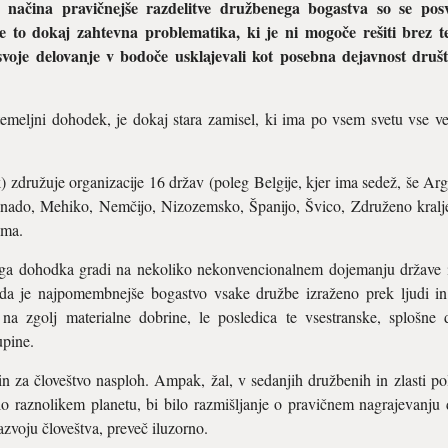
a načina pravičnejše razdelitve družbenega bogastva so se posve
e to dokaj zahtevna problematika, ki je ni mogoče rešiti brez te
 svoje delovanje v bodoče usklajevali kot posebna dejavnost druš
temeljni dohodek, je dokaj stara zamisel, ki ima po vsem svetu vse v
ružuje organizacije 16 držav (poleg Belgije, kjer ima sedež, še Argent
anado, Mehiko, Nemčijo, Nizozemsko, Španijo, Švico, Združeno kralje
ema.
ga dohodka gradi na nekoliko nekonvencionalnem dojemanju države in 
da je najpomembnejše bogastvo vsake družbe izraženo prek ljudi in nj
a zgolj materialne dobrine, le posledica te vsestranske, splošne d
upine.
 in za človeštvo nasploh. Ampak, žal, v sedanjih družbenih in zlasti p
lo raznolikem planetu, bi bilo razmišljanje o pravičnem nagrajevanju
razvoju človeštva, preveč iluzorno.