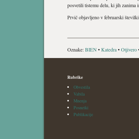
posvetili tistemu delu, ki jih zanima 
Prvič objavljeno v februarski številk
Oznake:
BIEN
•
Katedra
•
Otjivero
Rubrike
Obvestila
Vabila
Mnenja
Posnetki
Publikacije