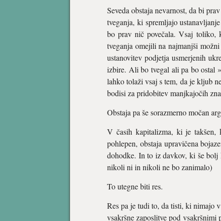
Seveda obstaja nevarnost, da bi prav 
tveganja, ki spremljajo ustanavljanj
bo prav nič povečala. Vsaj toliko, ko
tveganja omejili na najmanjši možni
ustanovitev podjetja usmerjenih ukr
izbire. Ali bo tvegal ali pa bo osta
lahko tolaži vsaj s tem, da je kljub
bodisi za pridobitev manjkajočih zna
Obstaja pa še sorazmerno močan arg
V časih kapitalizma, ki je takšen,
pohlepen, obstaja upravičena bojazen,
dohodke. In to iz davkov, ki še bolj 
nikoli ni in nikoli ne bo zanimalo)
To utegne biti res.
Res pa je tudi to, da tisti, ki nimajo
vsakršne zaposlitve pod vsakršnimi p