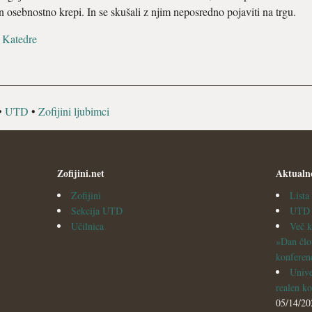
in osebnostno krepi. In se skušali z njim neposredno pojaviti na trgu.
i
Katedre
•
UTD
•
Zofijini ljubimci
Zofijini.net
Aktualn
Zofijini
List
Sekcija UTD
UTD v
Učilnica
Več k
»Dan člo
konferen
Unive
realen ko
05/14/20