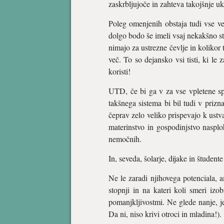
zaskrbljujoče in zahteva takojšnje u
Poleg omenjenih obstaja tudi vse večj
dolgo bodo še imeli vsaj nekakšno str
nimajo za ustrezne čevlje in kolikor
več. To so dejansko vsi tisti, ki le 
koristi!
UTD, če bi ga v za vse vpletene spre
takšnega sistema bi bil tudi v prizna
čeprav zelo veliko prispevajo k ust
materinstvo in gospodinjstvo nasplo
nemočnih.
In, seveda, šolarje, dijake in študente
Ne le zaradi njihovega potenciala, 
stopnji in na kateri koli smeri iz
pomanjkljivostmi. Ne glede nanje, j
Da ni, niso krivi otroci in mladina!).