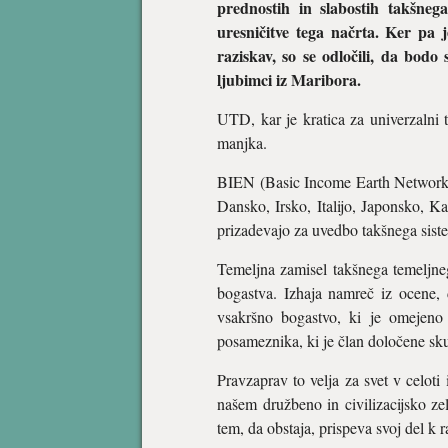
prednostih in slabostih takšneg
uresničitve tega načrta. Ker pa j
raziskav, so se odločili, da bodo
ljubimci iz Maribora.
UTD, kar je kratica za univerzalni 
manjka.
BIEN (Basic Income Earth Network) zd
Dansko, Irsko, Italijo, Japonsko, K
prizadevajo za uvedbo takšnega sist
Temeljna zamisel takšnega temeljne
bogastva. Izhaja namreč iz ocene, 
vsakršno bogastvo, ki je omejeno n
posameznika, ki je član določene sk
Pravzaprav to velja za svet v celoti
našem družbeno in civilizacijsko ze
tem, da obstaja, prispeva svoj del k 