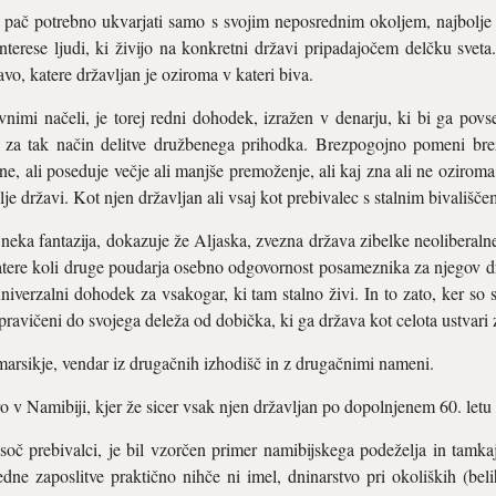
 pač potrebno ukvarjati samo s svojim neposrednim okoljem, najbolje d
nterese ljudi, ki živijo na konkretni državi pripadajočem delčku sveta.
vo, katere državljan je oziroma v kateri biva.
imi načeli, je torej redni dohodek, izražen v denarju, ki bi ga pov
la za tak način delitve družbenega prihodka. Brezpogojno pomeni bre
, ali poseduje večje ali manjše premoženje, ali kaj zna ali ne oziroma 
lje državi. Kot njen državljan ali vsaj kot prebivalec s stalnim bivališče
i neka fantazija, dokazuje že Aljaska, zvezna država zibelke neolibera
 katere koli druge poudarja osebno odgovornost posameznika za njegov dr
univerzalni dohodek za vsakogar, ki tam stalno živi. In to zato, ker so s
upravičeni do svojega deleža od dobička, ki ga država kot celota ustvari
marsikje, vendar iz drugačnih izhodišč in z drugačnimi nameni.
ro v Namibiji, kjer že sicer vsak njen državljan po dopolnjenem 60. let
isoč prebivalci, je bil vzorčen primer namibijskega podeželja in tamk
edne zaposlitve praktično nihče ni imel, dninarstvo pri okoliških (bel