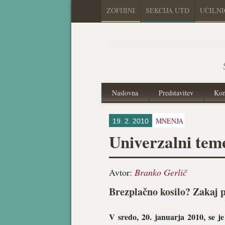
ZOFIJINI
SEKCIJA UTD
UČILN
Naslovna
Predstavitev
Kon
MNENJA
19. 2. 2010
Univerzalni tem
Avtor:
Branko Gerlič
Brezplačno kosilo? Zakaj 
V sredo, 20. januarja 2010, se je