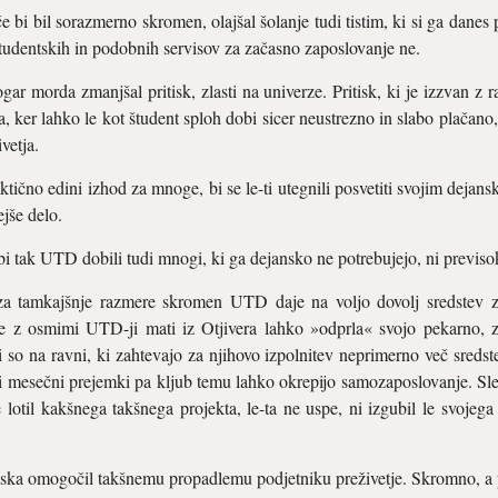
bi bil sorazmerno skromen, olajšal šolanje tudi tistim, ki si ga danes p
tudentskih in podobnih servisov za začasno zaposlovanje ne.
r morda zmanjšal pritisk, zlasti na univerze. Pritisk, ki je izzvan z r
 ker lahko le kot študent sploh dobi sicer neustrezno in slabo plačano,
vetja.
raktično edini izhod za mnoge, bi se le-ti utegnili posvetiti svojim dejan
ejše delo.
 bi tak UTD dobili tudi mnogi, ki ga dejansko ne potrebujejo, ni previso
 za tamkajšnje razmere skromen UTD daje na voljo dovolj sredstev 
je z osmimi UTD-ji mati iz Otjivera lahko »odprla« svojo pekarno, z
i so na ravni, ki zahtevajo za njihovo izpolnitev neprimerno več sredst
mesečni prejemki pa kljub temu lahko okrepijo samozaposlovanje. Sle
 lotil kakšnega takšnega projekta, le-ta ne uspe, ni izgubil le svojeg
aska omogočil takšnemu propadlemu podjetniku preživetje. Skromno, a p