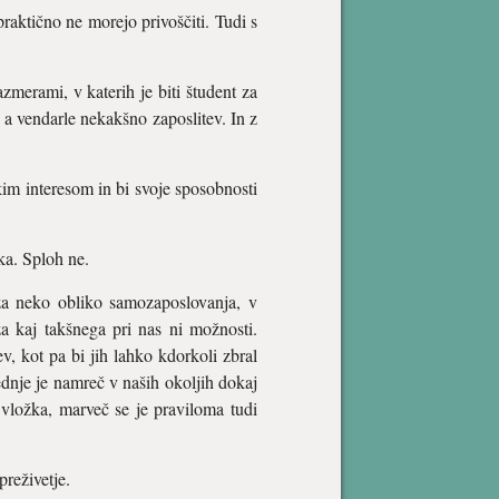
raktično ne morejo privoščiti. Tudi s
azmerami, v katerih je biti študent za
 a vendarle nekakšno zaposlitev. In z
skim interesom in bi svoje sposobnosti
ka. Sploh ne.
za neko obliko samozaposlovanja, v
a kaj takšnega pri nas ni možnosti.
ev, kot pa bi jih lahko kdorkoli zbral
dnje je namreč v naših okoljih dokaj
a vložka, marveč se je praviloma tudi
reživetje.