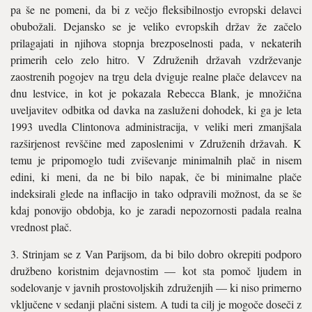
pa še ne pomeni, da bi z večjo fleksibilnostjo evropski delavci
obubožali. Dejansko se je veliko evropskih držav že začelo
prilagajati in njihova stopnja brezposelnosti pada, v nekaterih
primerih celo zelo hitro. V Združenih državah vzdrževanje
zaostrenih pogojev na trgu dela dviguje realne plače delavcev na
dnu lestvice, in kot je pokazala Rebecca Blank, je množična
uveljavitev odbitka od davka na zasluženi dohodek, ki ga je leta
1993 uvedla Clintonova administracija, v veliki meri zmanjšala
razširjenost revščine med zaposlenimi v Združenih državah. K
temu je pripomoglo tudi zviševanje minimalnih plač in nisem
edini, ki meni, da ne bi bilo napak, če bi minimalne plače
indeksirali glede na inflacijo in tako odpravili možnost, da se še
kdaj ponovijo obdobja, ko je zaradi nepozornosti padala realna
vrednost plač.
3. Strinjam se z Van Parijsom, da bi bilo dobro okrepiti podporo
družbeno koristnim dejavnostim — kot sta pomoč ljudem in
sodelovanje v javnih prostovoljskih združenjih — ki niso primerno
vključene v sedanji plačni sistem. A tudi ta cilj je mogoče doseči z