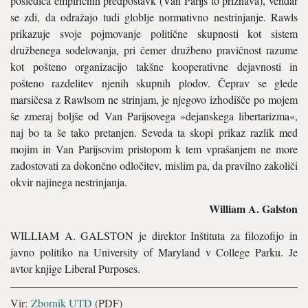
posledica empiričnih predpostavk (Van Parijs to priznava), vendar
se zdi, da odražajo tudi globlje normativno nestrinjanje. Rawls
prikazuje svoje pojmovanje politične skupnosti kot sistem
družbenega sodelovanja, pri čemer družbeno pravičnost razume
kot pošteno organizacijo takšne kooperativne dejavnosti in
pošteno razdelitev njenih skupnih plodov. Čeprav se glede
marsičesa z Rawlsom ne strinjam, je njegovo izhodišče po mojem
še zmeraj boljše od Van Parijsovega »dejanskega libertarizma«,
naj bo ta še tako pretanjen. Seveda ta skopi prikaz razlik med
mojim in Van Parijsovim pristopom k tem vprašanjem ne more
zadostovati za dokončno odločitev, mislim pa, da pravilno zakoliči
okvir najinega nestrinjanja.
William A. Galston
WILLIAM A. GALSTON je direktor Inštituta za filozofijo in
javno politiko na University of Maryland v College Parku. Je
avtor knjige Liberal Purposes.
Vir:
Zbornik UTD
(PDF)