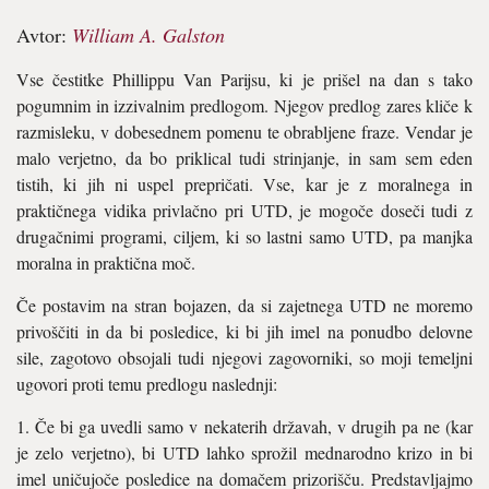
Avtor:
William A. Galston
Vse čestitke Phillippu Van Parijsu, ki je prišel na dan s tako
pogumnim in izzivalnim predlogom. Njegov predlog zares kliče k
razmisleku, v dobesednem pomenu te obrabljene fraze. Vendar je
malo verjetno, da bo priklical tudi strinjanje, in sam sem eden
tistih, ki jih ni uspel prepričati. Vse, kar je z moralnega in
praktičnega vidika privlačno pri UTD, je mogoče doseči tudi z
drugačnimi programi, ciljem, ki so lastni samo UTD, pa manjka
moralna in praktična moč.
Če postavim na stran bojazen, da si zajetnega UTD ne moremo
privoščiti in da bi posledice, ki bi jih imel na ponudbo delovne
sile, zagotovo obsojali tudi njegovi zagovorniki, so moji temeljni
ugovori proti temu predlogu naslednji:
1. Če bi ga uvedli samo v nekaterih državah, v drugih pa ne (kar
je zelo verjetno), bi UTD lahko sprožil mednarodno krizo in bi
imel uničujoče posledice na domačem prizorišču. Predstavljajmo