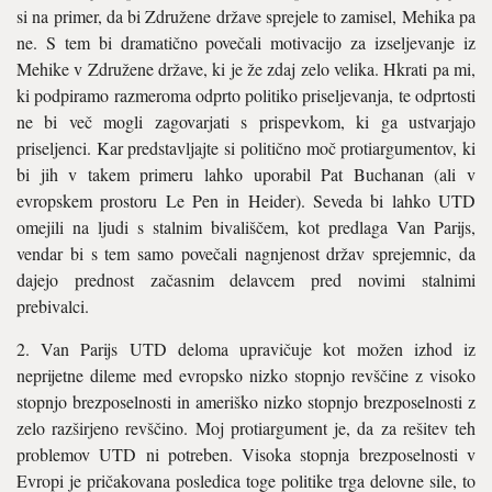
si na primer, da bi Združene države sprejele to zamisel, Mehika pa
ne. S tem bi dramatično povečali motivacijo za izseljevanje iz
Mehike v Združene države, ki je že zdaj zelo velika. Hkrati pa mi,
ki podpiramo razmeroma odprto politiko priseljevanja, te odprtosti
ne bi več mogli zagovarjati s prispevkom, ki ga ustvarjajo
priseljenci. Kar predstavljajte si politično moč protiargumentov, ki
bi jih v takem primeru lahko uporabil Pat Buchanan (ali v
evropskem prostoru Le Pen in Heider). Seveda bi lahko UTD
omejili na ljudi s stalnim bivališčem, kot predlaga Van Parijs,
vendar bi s tem samo povečali nagnjenost držav sprejemnic, da
dajejo prednost začasnim delavcem pred novimi stalnimi
prebivalci.
2. Van Parijs UTD deloma upravičuje kot možen izhod iz
neprijetne dileme med evropsko nizko stopnjo revščine z visoko
stopnjo brezposelnosti in ameriško nizko stopnjo brezposelnosti z
zelo razširjeno revščino. Moj protiargument je, da za rešitev teh
problemov UTD ni potreben. Visoka stopnja brezposelnosti v
Evropi je pričakovana posledica toge politike trga delovne sile, to