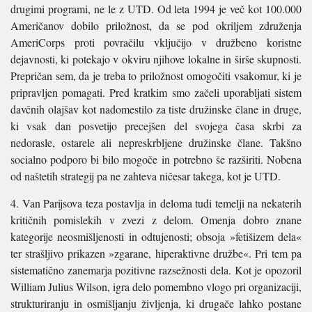
drugimi programi, ne le z UTD. Od leta 1994 je več kot 100.000
Američanov dobilo priložnost, da se pod okriljem združenja
AmeriCorps proti povračilu vključijo v družbeno koristne
dejavnosti, ki potekajo v okviru njihove lokalne in širše skupnosti.
Prepričan sem, da je treba to priložnost omogočiti vsakomur, ki je
pripravljen pomagati. Pred kratkim smo začeli uporabljati sistem
davčnih olajšav kot nadomestilo za tiste družinske člane in druge,
ki vsak dan posvetijo precejšen del svojega časa skrbi za
nedorasle, ostarele ali nepreskrbljene družinske člane. Takšno
socialno podporo bi bilo mogoče in potrebno še razširiti. Nobena
od naštetih strategij pa ne zahteva ničesar takega, kot je UTD.
4. Van Parijsova teza postavlja in deloma tudi temelji na nekaterih
kritičnih pomislekih v zvezi z delom. Omenja dobro znane
kategorije neosmišljenosti in odtujenosti; obsoja »fetišizem dela«
ter strašljivo prikazen »zgarane, hiperaktivne družbe«. Pri tem pa
sistematično zanemarja pozitivne razsežnosti dela. Kot je opozoril
William Julius Wilson, igra delo pomembno vlogo pri organizaciji,
strukturiranju in osmišljanju življenja, ki drugače lahko postane