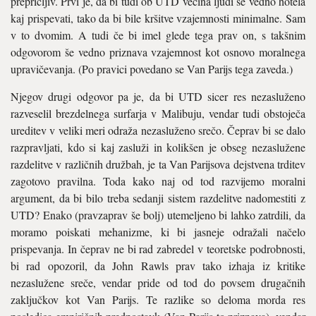
prepričljiv. Prvi je, da bi tudi ob UTD večina ljudi še vedno hotela
kaj prispevati, tako da bi bile kršitve vzajemnosti minimalne. Sam
v to dvomim. A tudi če bi imel glede tega prav on, s takšnim
odgovorom še vedno priznava vzajemnost kot osnovo moralnega
upravičevanja. (Po pravici povedano se Van Parijs tega zaveda.)
Njegov drugi odgovor pa je, da bi UTD sicer res nezasluženo
razveselil brezdelnega surfarja v Malibuju, vendar tudi obstoječa
ureditev v veliki meri odraža nezasluženo srečo. Čeprav bi se dalo
razpravljati, kdo si kaj zasluži in kolikšen je obseg nezaslužene
razdelitve v različnih družbah, je ta Van Parijsova dejstvena trditev
zagotovo pravilna. Toda kako naj od tod razvijemo moralni
argument, da bi bilo treba sedanji sistem razdelitve nadomestiti z
UTD? Enako (pravzaprav še bolj) utemeljeno bi lahko zatrdili, da
moramo poiskati mehanizme, ki bi jasneje odražali načelo
prispevanja. In čeprav ne bi rad zabredel v teoretske podrobnosti,
bi rad opozoril, da John Rawls prav tako izhaja iz kritike
nezaslužene sreče, vendar pride od tod do povsem drugačnih
zaključkov kot Van Parijs. Te razlike so deloma morda res