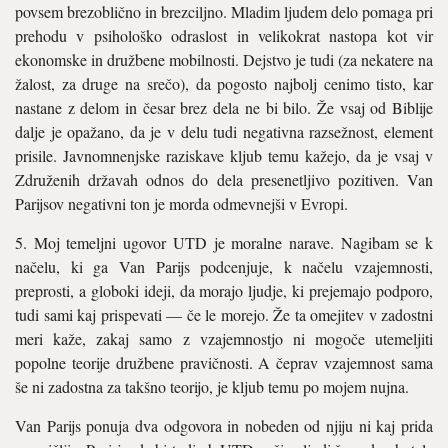
povsem brezoblično in brezciljno. Mladim ljudem delo pomaga pri
prehodu v psihološko odraslost in velikokrat nastopa kot vir
ekonomske in družbene mobilnosti. Dejstvo je tudi (za nekatere na
žalost, za druge na srečo), da pogosto najbolj cenimo tisto, kar
nastane z delom in česar brez dela ne bi bilo. Že vsaj od Biblije
dalje je opažano, da je v delu tudi negativna razsežnost, element
prisile. Javnomnenjske raziskave kljub temu kažejo, da je vsaj v
Združenih državah odnos do dela presenetljivo pozitiven. Van
Parijsov negativni ton je morda odmevnejši v Evropi.
5. Moj temeljni ugovor UTD je moralne narave. Nagibam se k
načelu, ki ga Van Parijs podcenjuje, k načelu vzajemnosti,
preprosti, a globoki ideji, da morajo ljudje, ki prejemajo podporo,
tudi sami kaj prispevati — če le morejo. Že ta omejitev v zadostni
meri kaže, zakaj samo z vzajemnostjo ni mogoče utemeljiti
popolne teorije družbene pravičnosti. A čeprav vzajemnost sama
še ni zadostna za takšno teorijo, je kljub temu po mojem nujna.
Van Parijs ponuja dva odgovora in nobeden od njiju ni kaj prida