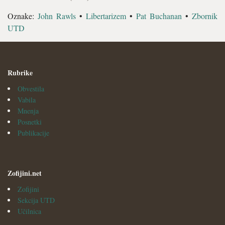
Oznake:
John Rawls
•
Libertarizem
•
Pat Buchanan
•
Zbornik
UTD
Rubrike
Obvestila
Vabila
Mnenja
Posnetki
Publikacije
Zofijini.net
Zofijini
Sekcija UTD
Učilnica