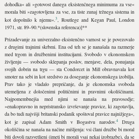
dohodka« ali »gotovost danega eksistenčnega minimuma za vse«
morala biti »zagotovljena za vse, za tiste zunaj tržnega sistema in
3
kot dopolnilo k njemu«.
, Routlege and Kegan Paul, London
1971, str. 89–90.*(slovenska referenca)]**
Prizadevanje za univerzalno eksistenčno varnost se je povezovalo
z drugimi trajnimi skrbmi. Ena od teh se je nanašala na razmerje
med trgom in družbenimi institucijami. Svobodo v ekonomskem
življenju — svobodo sklepanja poslov, menjave, dela, ponujanja
svojih dobrin na trgu — sta Condorcet in Mill obravnavala kot
smoter na sebi in kot sredstvo za doseganje ekonomskega izobilja.
Prav tako je vladalo prepričanje, da je ekonomska svoboda
utemeljena z določenimi političnimi in pravnimi okoliščinami.
Najpomembnejša med njimi se nanaša na pravosodje;
»enakopravno in nepristransko izvrševanje pravice, ki zagotavlja,
da bo tudi najvišji britanski podanik spoštoval pravice najnižjega«,
4
kot je zapisal Adam Smith v Bogastvu narodov.
Druga
okoliščina se nanaša na načine mišljenja: vsi člani družbe bi moral
biti dovolj razsvetljeni (imeti bi morali vsaj nekaj izobrazbe), da se