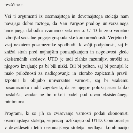
revščino«.
Vsi ti argumenti iz osemnajstega in devetnajstega stoletja nam
navajajo dobre razloge, da Van Parijsov predlog univerzalnega
temeljnega dohodka vzamemo zelo resno. UTD bi zelo verjetno
izboljšal socialne pogoje gospodarske konkurenčnosti. Verjetno bi
vsaj nekatere posameznike spodbudil k večji podjetnosti, saj bi
znižal strah pred najhujšim pomanjkanjem in negotovost glede
eksistenčnih sredstev. UTD je tudi zlahka razumljiv, stroški za
njegovo izvajanje pa bi bili nizki. Bil bi pošten, saj bi ponujal le
malo priložnosti za nadlegovanje in zlorabo zapletenih pravil.
Izpolnil bi obljubo univerzalne varnosti, saj bi vsakemu
posamezniku nudil zagotovilo, da se njegov položaj sicer lahko
poslabša, vendar ne bo nikoli padel pod raven eksistenčnega
minimuma.
Programi, ki so jih za zviševanje varnosti podali ekonomisti
osemnajstega stoletja, se precej razlikujejo od UTD. Condorcet je
v devetdesetih letih osemnajstega stoletja predlagal kombinacijo