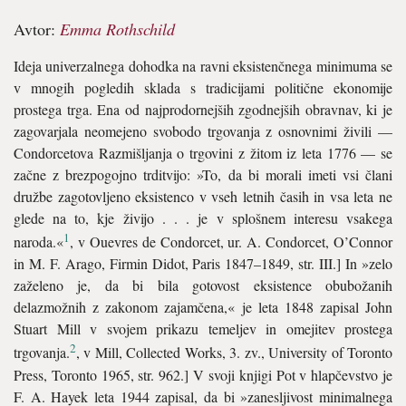
Avtor:
Emma Rothschild
Ideja univerzalnega dohodka na ravni eksistenčnega minimuma se
v mnogih pogledih sklada s tradicijami politične ekonomije
prostega trga. Ena od najprodornejših zgodnejših obravnav, ki je
zagovarjala neomejeno svobodo trgovanja z osnovnimi živili —
Condorcetova Razmišljanja o trgovini z žitom iz leta 1776 — se
začne z brezpogojno trditvijo: »To, da bi morali imeti vsi člani
družbe zagotovljeno eksistenco v vseh letnih časih in vsa leta ne
glede na to, kje živijo . . . je v splošnem interesu vsakega
1
naroda.«
, v Ouevres de Condorcet, ur. A. Condorcet, O’Connor
in M. F. Arago, Firmin Didot, Paris 1847–1849, str. III.] In »zelo
zaželeno je, da bi bila gotovost eksistence obubožanih
delazmožnih z zakonom zajamčena,« je leta 1848 zapisal John
Stuart Mill v svojem prikazu temeljev in omejitev prostega
2
trgovanja.
, v Mill, Collected Works, 3. zv., University of Toronto
Press, Toronto 1965, str. 962.] V svoji knjigi Pot v hlapčevstvo je
F. A. Hayek leta 1944 zapisal, da bi »zanesljivost minimalnega