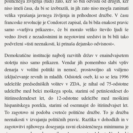
političnega življenja (tudi) zato, ker so bili odvisni od drugih, ker
niso imeli časa, da bi se izobrazili, in jih zato niso mogla zanimati
velika vprašanja javnega življenja in prihodnost družbe. V času
francoske revolucije je Condorcet zapisal, da bi bila enakost pravic
samo »varljiva prikazen«, če bi moralo veliko število ljudi še
vedno živeti z nezadostnimi in negotovimi sredstvi in bi bili tako
podvrženi »tisti neenakosti, ki prinaša dejansko odvisnost«.
Demokratične institucije najbolj razvitih držav v enaindvajsetem
stoletju niso samo prikazen. Vendar jih pomembno slabi vpliv
denarja v volilni politiki in nemoč, prostovoljno ali vsiljeno
izključevanje revnih in mladih. Odstotek oseb, ki so se leta 1996
udeležile predsedniških volitev v ZDA, je nihal od 75-odstotne
udeležbe med belci moškega spola, starimi od petinšestdeset do
štiriinsedemdeset let, do 12-odstotne udeležbe med moškimi
hispanitskega porekla, starimi od osemnajst do štiriindvajset let.
To zagotovo ni podoba cvetoče politične družbe. To je družba
neenakosti v izvajanju političnih pravic. Razlika v dohodkih in v
zagotovitvi njihovega doseganja ravni eksistenčnega minimuma je