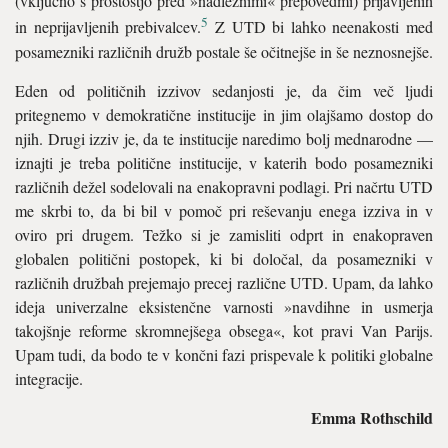
(vključno s prostostjo pred »nadležnimi« prepovedmi) prijavljenih
5
in neprijavljenih prebivalcev.
Z UTD bi lahko neenakosti med
posamezniki različnih družb postale še očitnejše in še neznosnejše.
Eden od političnih izzivov sedanjosti je, da čim več ljudi
pritegnemo v demokratične institucije in jim olajšamo dostop do
njih. Drugi izziv je, da te institucije naredimo bolj mednarodne —
iznajti je treba politične institucije, v katerih bodo posamezniki
različnih dežel sodelovali na enakopravni podlagi. Pri načrtu UTD
me skrbi to, da bi bil v pomoč pri reševanju enega izziva in v
oviro pri drugem. Težko si je zamisliti odprt in enakopraven
globalen politični postopek, ki bi določal, da posamezniki v
različnih družbah prejemajo precej različne UTD. Upam, da lahko
ideja univerzalne eksistenčne varnosti »navdihne in usmerja
takojšnje reforme skromnejšega obsega«, kot pravi Van Parijs.
Upam tudi, da bodo te v končni fazi prispevale k politiki globalne
integracije.
Emma Rothschild