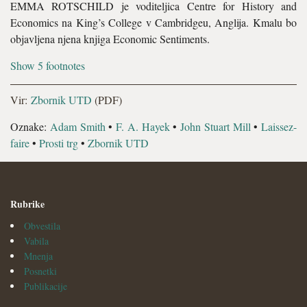
EMMA ROTSCHILD je voditeljica Centre for History and
Economics na King’s College v Cambridgeu, Anglija. Kmalu bo
objavljena njena knjiga Economic Sentiments.
Show 5 footnotes
Vir:
Zbornik UTD
(PDF)
Oznake:
Adam Smith
•
F. A. Hayek
•
John Stuart Mill
•
Laissez-
faire
•
Prosti trg
•
Zbornik UTD
Rubrike
Obvestila
Vabila
Mnenja
Posnetki
Publikacije