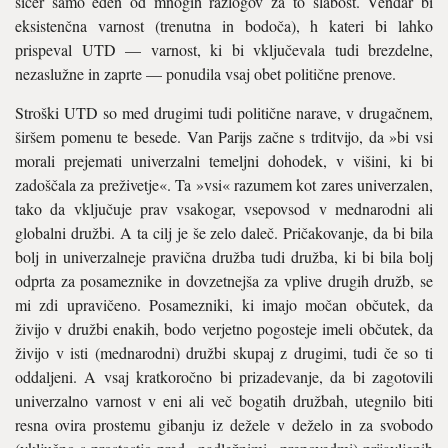
sicer samo eden od mnogih razlogov za to slabost. Vendar bi
eksistenčna varnost (trenutna in bodoča), h kateri bi lahko
prispeval UTD — varnost, ki bi vključevala tudi brezdelne,
nezaslužne in zaprte — ponudila vsaj obet politične prenove.
Stroški UTD so med drugimi tudi politične narave, v drugačnem,
širšem pomenu te besede. Van Parijs začne s trditvijo, da »bi vsi
morali prejemati univerzalni temeljni dohodek, v višini, ki bi
zadoščala za preživetje«. Ta »vsi« razumem kot zares univerzalen,
tako da vključuje prav vsakogar, vsepovsod v mednarodni ali
globalni družbi. A ta cilj je še zelo daleč. Pričakovanje, da bi bila
bolj in univerzalneje pravična družba tudi družba, ki bi bila bolj
odprta za posameznike in dovzetnejša za vplive drugih družb, se
mi zdi upravičeno. Posamezniki, ki imajo močan občutek, da
živijo v družbi enakih, bodo verjetno pogosteje imeli občutek, da
živijo v isti (mednarodni) družbi skupaj z drugimi, tudi če so ti
oddaljeni. A vsaj kratkoročno bi prizadevanje, da bi zagotovili
univerzalno varnost v eni ali več bogatih družbah, utegnilo biti
resna ovira prostemu gibanju iz dežele v deželo in za svobodo