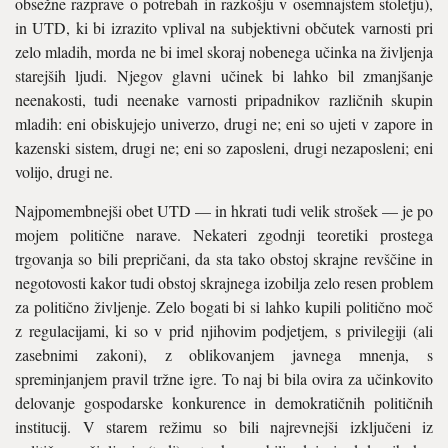
obsežne razprave o potrebah in razkošju v osemnajstem stoletju),
in UTD, ki bi izrazito vplival na subjektivni občutek varnosti pri
zelo mladih, morda ne bi imel skoraj nobenega učinka na življenja
starejših ljudi. Njegov glavni učinek bi lahko bil zmanjšanje
neenakosti, tudi neenake varnosti pripadnikov različnih skupin
mladih: eni obiskujejo univerzo, drugi ne; eni so ujeti v zapore in
kazenski sistem, drugi ne; eni so zaposleni, drugi nezaposleni; eni
volijo, drugi ne.
Najpomembnejši obet UTD — in hkrati tudi velik strošek — je po
mojem politične narave. Nekateri zgodnji teoretiki prostega
trgovanja so bili prepričani, da sta tako obstoj skrajne revščine in
negotovosti kakor tudi obstoj skrajnega izobilja zelo resen problem
za politično življenje. Zelo bogati bi si lahko kupili politično moč
z regulacijami, ki so v prid njihovim podjetjem, s privilegiji (ali
zasebnimi zakoni), z oblikovanjem javnega mnenja, s
spreminjanjem pravil tržne igre. To naj bi bila ovira za učinkovito
delovanje gospodarske konkurence in demokratičnih političnih
institucij. V starem režimu so bili najrevnejši izključeni iz