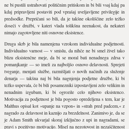
ne bi pustili ustrahovati političnim pritiskom in bi bili vsaj kdaj pa
kdaj pripravljeni postaviti pod vprašaj uveljavljene privilegije in
predsodke. Prepričani so bili, da je takšne okoliščine zelo težko
doseči v družbi, v kateri vlada tolikšna neenakost, da nekateri
nimajo zagotovljene niti osnovne eksistence.
Druga skrb je bila namenjena vzrokom individualne podjetnosti.
Individualno varnost — v smislu, da nihče ne bi smel živel tako
blizu eksistenčne meje, da bi se moral bati nenadnega zdrsa v
pomanjkanje — so imeli za najboljšo osnovo delavnosti. Sprejeti
tveganje, menjati službe, razmišljati o novih načinih za služenje
denarja — takšna naj bi bila nagnjenja podjetne družbe, ki bi
težko uspevala, če bi bili posamezniki izpostavljeni zelo velikim in
nenadnim izgubam, ki bi ogrozile celo njihovo eksistenco.
Motivacija za podjetnost je bila pogosto opredeljena s tem, kar je
Malthus opisal kot »upanje na vzpon« in »strah pred padcem,« z
nagrado za delavnost in kaznijo za brezdelnost. Zanimivo je, da se
je Adam Smith ukvarjal skoraj izključno z upi in nagradami, se
pravi s pozitivno motivacijo. Misel na negotovost in nezaščitenost