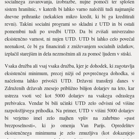
socialnega zavarovanja, izobrazbe, nujne pomoči ter splošen
sistem hranilnic, v katerih bi lahko varno naložili tudi najmanjše
dnevne prihranke (nekakšen mikro kredit, ki bi ga kreditirali
revni). Takšni socialni programi so skladni z UTD in bi ostali
pomembni tudi po uvedbi UTD. Da bi zvišali univerzalno
eksistenčno varnost, ni nujen UTD. UTD bi lahko celo povečal
neenakost, če bi ga financirali z zniževanjem socialnih izdatkov,
izplačil starejšim in dela nezmožnim ali za pomoč ljudem v stiski.
Vsaka družba ali vsaj vsaka družba, kjer je dohodek, ki zagotavlja
eksistenčni minimum, precej nižji od povprečnega dohodka, si
načeloma lahko privošči UTD. Državni transferji danes v
Združenih državah znesejo približno bilijon dolarjev na leto, kar
ustreza vsoti več kot 5000 dolarjev na vsakega odraslega
prebivalca. Vendar bi bili učinki UTD zelo odvisni od višine
razpoložljivega prihodka. Na primer, UTD v višini 5000 dolarjev
bi verjetno imel zelo majhen vpliv na zahrbtno »past
brezposelnosti«, ki jo omenja Van Parijs. Opredelitev
eksistenčnega minimuma je zelo zmuzljiva (kot dokazujejo