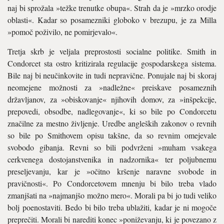
naj bi sprožala »težke trenutke obupa«. Strah da je »mrzko orodje
oblasti«. Kadar so posamezniki globoko v brezupu, je za Milla
»pomoč poživilo, ne pomirjevalo«.
Tretja skrb je veljala preprostosti socialne politike. Smith in
Condorcet sta ostro kritizirala regulacije gospodarskega sistema.
Bile naj bi neučinkovite in tudi nepravične. Ponujale naj bi skoraj
neomejene možnosti za »nadležne« preiskave posameznih
državljanov, za »obiskovanje« njihovih domov, za »inšpekcije,
prepovedi, obsodbe, nadlegovanje«, ki so bile po Condorcetu
značilne za mestno življenje. Uredbe angleških zakonov o revnih
so bile po Smithovem opisu takšne, da so revnim omejevale
svobodo gibanja. Revni so bili podvrženi »muham vsakega
cerkvenega dostojanstvenika in nadzornika« ter poljubnemu
preseljevanju, kar je »očitno kršenje naravne svobode in
pravičnosti«. Po Condorcetovem mnenju bi bilo treba vlado
zmanjšati na »najmanjšo možno mero«. Morali pa bi jo tudi veliko
bolj poenostaviti. Bedo bi bilo treba ublažiti, kadar je ni mogoče
preprečiti. Morali bi narediti konec »poniževanju, ki je povezano z