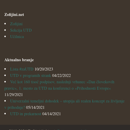
Zofijini.net
Zofijini
Sekcija UTD
Učilnica
Aktualno branje
Lista #zaUTD
10/20/2023
UTD v programih strank
04/22/2022
Več kot 160 tisoč podpisov, naslednji vrhunec »Dan človekovih
pravic«, 1. mesto za UTD na konferenci o »Prihodnosti Evrope«
11/29/2021
Univerzalni temeljni dohodek – utopija ali realen koncept za življenje
v prihodnje?
05/14/2021
UTD in prekarnost
04/14/2021