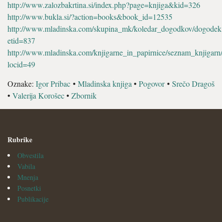
http://www.zalozbakrtina.si/index.php?page=knjiga&kid=326
http://www.bukla.si/?action=books&book_id=12535
http://www.mladinska.com/skupina_mk/koledar_dogodkov/dogodek
etid=837
http://www.mladinska.com/knjigarne_in_papirnice/seznam_knjigar
locid=49
Oznake:
Igor Pribac
•
Mladinska knjiga
•
Pogovor
•
Srečo Dragoš
•
Valerija Korošec
•
Zbornik
Rubrike
Obvestila
Vabila
Mnenja
Posnetki
Publikacije