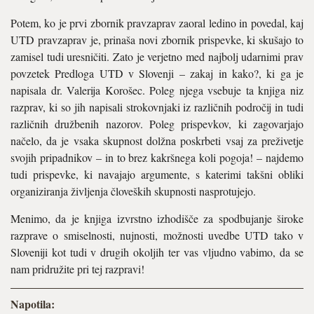
Potem, ko je prvi zbornik pravzaprav zaoral ledino in povedal, kaj
UTD pravzaprav je, prinaša novi zbornik prispevke, ki skušajo to
zamisel tudi uresničiti. Zato je verjetno med najbolj udarnimi prav
povzetek Predloga UTD v Slovenji – zakaj in kako?, ki ga je
napisala dr. Valerija Korošec. Poleg njega vsebuje ta knjiga niz
razprav, ki so jih napisali strokovnjaki iz različnih področij in tudi
različnih družbenih nazorov. Poleg prispevkov, ki zagovarjajo
načelo, da je vsaka skupnost dolžna poskrbeti vsaj za preživetje
svojih pripadnikov – in to brez kakršnega koli pogoja! – najdemo
tudi prispevke, ki navajajo argumente, s katerimi takšni obliki
organiziranja življenja človeških skupnosti nasprotujejo.
Menimo, da je knjiga izvrstno izhodišče za spodbujanje široke
razprave o smiselnosti, nujnosti, možnosti uvedbe UTD tako v
Sloveniji kot tudi v drugih okoljih ter vas vljudno vabimo, da se
nam pridružite pri tej razpravi!
Napotila: