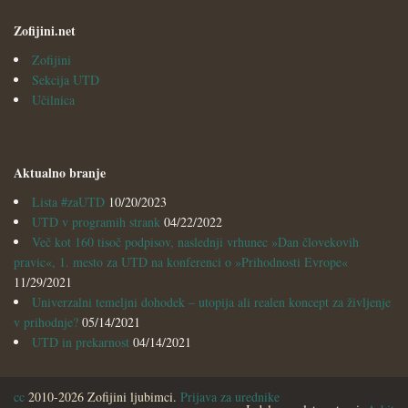
Zofijini.net
Zofijini
Sekcija UTD
Učilnica
Aktualno branje
Lista #zaUTD
10/20/2023
UTD v programih strank
04/22/2022
Več kot 160 tisoč podpisov, naslednji vrhunec »Dan človekovih
pravic«, 1. mesto za UTD na konferenci o »Prihodnosti Evrope«
11/29/2021
Univerzalni temeljni dohodek – utopija ali realen koncept za življenje
v prihodnje?
05/14/2021
UTD in prekarnost
04/14/2021
cc
2010-2026 Zofijini ljubimci.
Prijava za urednike