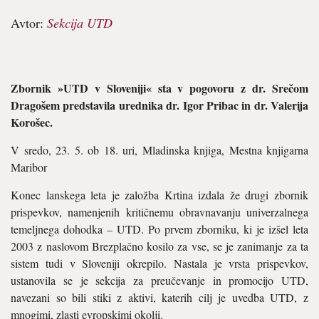
Avtor:
Sekcija UTD
Zbornik »UTD v Sloveniji« sta v pogovoru z dr. Srečom
Dragošem predstavila urednika dr. Igor Pribac in dr. Valerija
Korošec.
V sredo, 23. 5. ob 18. uri, Mladinska knjiga, Mestna knjigarna
Maribor
Konec lanskega leta je založba Krtina izdala že drugi zbornik
prispevkov, namenjenih kritičnemu obravnavanju univerzalnega
temeljnega dohodka – UTD. Po prvem zborniku, ki je izšel leta
2003 z naslovom Brezplačno kosilo za vse, se je zanimanje za ta
sistem tudi v Sloveniji okrepilo. Nastala je vrsta prispevkov,
ustanovila se je sekcija za preučevanje in promocijo UTD,
navezani so bili stiki z aktivi, katerih cilj je uvedba UTD, z
mnogimi, zlasti evropskimi okolji.