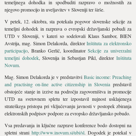
temeljnega dohodka in spodbuditi razpravo o možnostih za
njegovo promocijo in uveljavitev v Sloveniji ter širše.
V petek, 12. oktobra, sta potekala pogovor slovenske sekcije za
temeljni dohodek in razprava o evropski državljanski pobudi za
UTD v Sloveniji, v kateri so sodelovali Klaus Sambor, BIEN
Avstrija, mag. Simon Delakorda, direktor
Inštituta za elektronsko
participacijo
, Branko Gerlič, koordinator
Sekcije za univerzalni
temeljni dohodek
, Slovenija in Sebastjan Pikl, direktor
Inštituta
Novum
.
Mag. Simon Delakorda je v predstavitvi
Basic income: Preaching
and practising on-line active citizenship in Slovenia
predstavil
obstoječe stanje in izzive na področju zagovorništva in promocije
UTD na svetovnem spletu ter izpostavil nujnost usklajenega
strateškega pristopa pri vključevanju javnosti v postopek zbiranja
elektronskih podpisov podpore za evropsko državljansko pobudo.
Vsa predavanja in ključne razprave konference bodo dostopni na
spletni strani
http://www.inovum.si/ubi/sl
. Dogodek je potekal v