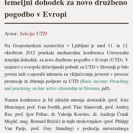
temeljni dohodek za novo družbeno
pogodbo v Evropi
Avtor:
Sekcija UTD
Na Gospodarskem razstavišču v Ljubljani je med 11. in 12.
oktobrom 2012 potekala mednarodna konferenca Univerzalni
temeljni dohodek: za novo družbeno pogodbo v Evropi (UTD). V
razpravi o evropski državljanski pobudi za UTD v Sloveniji je bilo
govora tudi o uporabi interneta za vključevanje javnosti v procese
promocije in zbiranja podpore za UTD (
Basic income: Preaching
and practising on-line active citizenship in Slovenia
, pdf).
Namen konference je bil združiti mnenja slovenskih (prof. Jože
Mencinger, prof. Ivan Svetlik, prof. Tine Stanovnik, prof. Andrej
Rus, prof. Igor Pribac, dr. Valerija Korošec, dr. Andreja Črnak
Meglič, mag. Bernard Brščič) in tujih strokovnjakov (prof. Philipp
Van Parijs, prof. Guy Standing) s področja univerzalnega