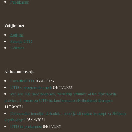
Publikacije
Zofijini.net
Zofijini
Sekcija UTD
Učilnica
Aktualno branje
Lista #zaUTD
10/20/2023
UTD v programih strank
04/22/2022
Več kot 160 tisoč podpisov, naslednji vrhunec »Dan človekovih
pravic«, 1. mesto za UTD na konferenci o »Prihodnosti Evrope«
11/29/2021
Univerzalni temeljni dohodek – utopija ali realen koncept za življenje
v prihodnje?
05/14/2021
UTD in prekarnost
04/14/2021