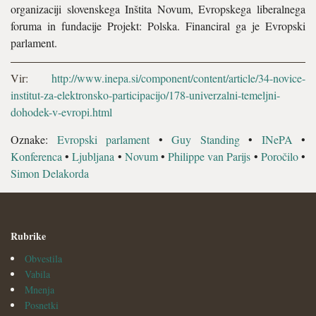
organizaciji slovenskega Inštita Novum, Evropskega liberalnega
foruma in fundacije Projekt: Polska. Financiral ga je Evropski
parlament.
Vir:
http://www.inepa.si/component/content/article/34-novice-
institut-za-elektronsko-participacijo/178-univerzalni-temeljni-
dohodek-v-evropi.html
Oznake:
Evropski parlament
•
Guy Standing
•
INePA
•
Konferenca
•
Ljubljana
•
Novum
•
Philippe van Parijs
•
Poročilo
•
Simon Delakorda
Rubrike
Obvestila
Vabila
Mnenja
Posnetki