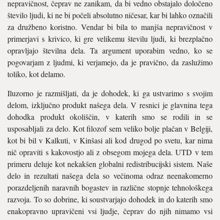
nepravičnost, čeprav ne zanikam, da bi vedno obstajalo določeno
število ljudi, ki ne bi počeli absolutno ničesar, kar bi lahko označili
za družbeno koristno. Vendar bi bila to manjša nepravičnost v
primerjavi s krivico, ki gre velikemu številu ljudi, ki brezplačno
opravljajo številna dela. Ta argument uporabim vedno, ko se
pogovarjam z ljudmi, ki verjamejo, da je pravično, da zaslužimo
toliko, kot delamo.
Iluzorno je razmišljati, da je dohodek, ki ga ustvarimo s svojim
delom, izključno produkt našega dela. V resnici je glavnina tega
dohodka produkt okoliščin, v katerih smo se rodili in se
usposabljali za delo. Kot filozof sem veliko bolje plačan v Belgiji,
kot bi bil v Kalkuti, v Kinšasi ali kod drugod po svetu, kar nima
nič opraviti s kakovostjo ali z obsegom mojega dela. UTD v tem
primeru deluje kot nekakšen globalni redistribucijski sistem. Naše
delo in rezultati našega dela so večinoma odraz neenakomerno
porazdeljenih naravnih bogastev in različne stopnje tehnološkega
razvoja. To so dobrine, ki soustvarjajo dohodek in do katerih smo
enakopravno upravičeni vsi ljudje, čeprav do njih nimamo vsi