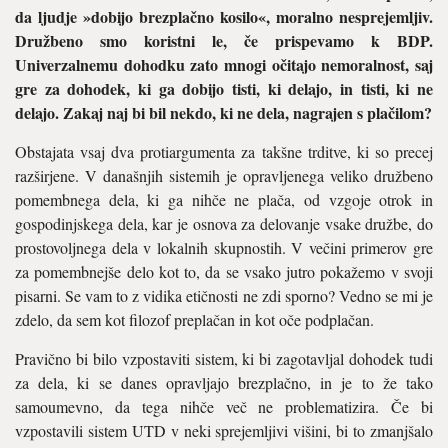
da ljudje »dobijo brezplačno kosilo«, moralno nesprejemljiv.
Družbeno smo koristni le, če prispevamo k BDP.
Univerzalnemu dohodku zato mnogi očitajo nemoralnost, saj
gre za dohodek, ki ga dobijo tisti, ki delajo, in tisti, ki ne
delajo. Zakaj naj bi bil nekdo, ki ne dela, nagrajen s plačilom?
Obstajata vsaj dva protiargumenta za takšne trditve, ki so precej
razširjene. V današnjih sistemih je opravljenega veliko družbeno
pomembnega dela, ki ga nihče ne plača, od vzgoje otrok in
gospodinjskega dela, kar je osnova za delovanje vsake družbe, do
prostovoljnega dela v lokalnih skupnostih. V večini primerov gre
za pomembnejše delo kot to, da se vsako jutro pokažemo v svoji
pisarni. Se vam to z vidika etičnosti ne zdi sporno? Vedno se mi je
zdelo, da sem kot filozof preplačan in kot oče podplačan.
Pravično bi bilo vzpostaviti sistem, ki bi zagotavljal dohodek tudi
za dela, ki se danes opravljajo brezplačno, in je to že tako
samoumevno, da tega nihče več ne problematizira. Če bi
vzpostavili sistem UTD v neki sprejemljivi višini, bi to zmanjšalo