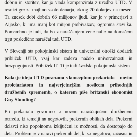
dobrin in storitev, kar je vlada kompenzirala z uvedbo UTD. V
resnici gre za majhno vsoto denarja, okrog 20 dolarjev na mesec.
Ta znesek dobi dobrih 66 milijonov ljudi, kar je v primerjavi z
Aljasko, ki ima manj kot milijon prebivalcev, ogromna številka.
Pomembno je tudi, da bo z naraščanjem cene nafte na domačem
trgu posledično naraščal tudi UTD.
V Sloveniji sta pokojninski sistem in univerzalni otroški dodatek
približek UTD, vsaj kar zadeva načelo univerzalnosti in
brezpogojnosti. Približek UTD je tudi švedski pokojninski sistem.
Kako je ideja UTD povezana s konceptom prekariata – novim
proletariatom in najverjetnejšim nosilcem prihodnjih
družbenih sprememb, o katerem piše britanski ekonomist
Guy Standing?
Pri prekariatu govorimo o novem naraščujočem družbenem
razredu, ki temelji na negotovih, prekernih oblikah dela. Prekerni
delavci niso popolnoma izključeni iz možnosti, da dostopajo do
dela. Problem je v naravi prekernih del, ki so negotova, začasna in