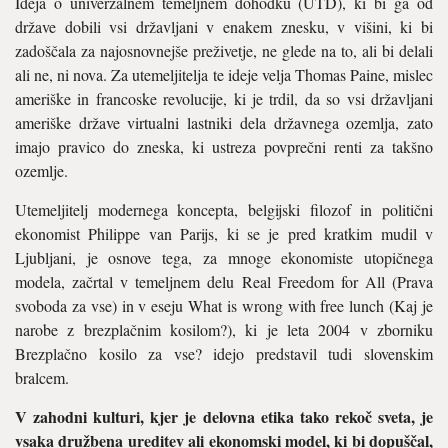
Ideja o univerzalnem temeljnem dohodku (UTD), ki bi ga od
države dobili vsi državljani v enakem znesku, v višini, ki bi
zadoščala za najosnovnejše preživetje, ne glede na to, ali bi delali
ali ne, ni nova. Za utemeljitelja te ideje velja Thomas Paine, mislec
ameriške in francoske revolucije, ki je trdil, da so vsi državljani
ameriške države virtualni lastniki dela državnega ozemlja, zato
imajo pravico do zneska, ki ustreza povprečni renti za takšno
ozemlje.
Utemeljitelj modernega koncepta, belgijski filozof in politični
ekonomist Philippe van Parijs, ki se je pred kratkim mudil v
Ljubljani, je osnove tega, za mnoge ekonomiste utopičnega
modela, začrtal v temeljnem delu Real Freedom for All (Prava
svoboda za vse) in v eseju What is wrong with free lunch (Kaj je
narobe z brezplačnim kosilom?), ki je leta 2004 v zborniku
Brezplačno kosilo za vse? idejo predstavil tudi slovenskim
bralcem.
V zahodni kulturi, kjer je delovna etika tako rekoč sveta, je
vsaka družbena ureditev ali ekonomski model, ki bi dopuščal,