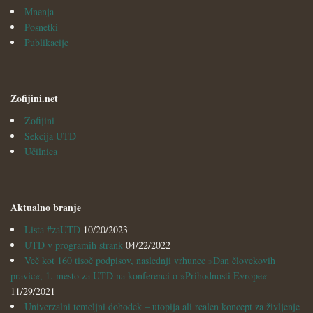
Mnenja
Posnetki
Publikacije
Zofijini.net
Zofijini
Sekcija UTD
Učilnica
Aktualno branje
Lista #zaUTD
10/20/2023
UTD v programih strank
04/22/2022
Več kot 160 tisoč podpisov, naslednji vrhunec »Dan človekovih
pravic«, 1. mesto za UTD na konferenci o »Prihodnosti Evrope«
11/29/2021
Univerzalni temeljni dohodek – utopija ali realen koncept za življenje