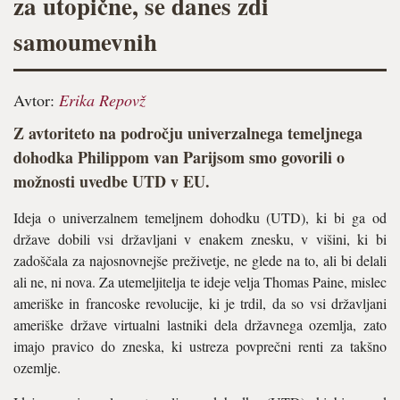
za utopične, se danes zdi
samoumevnih
Avtor:
Erika Repovž
Z avtoriteto na področju univerzalnega temeljnega
dohodka Philippom van Parijsom smo govorili o
možnosti uvedbe UTD v EU.
Ideja o univerzalnem temeljnem dohodku (UTD), ki bi ga od
države dobili vsi državljani v enakem znesku, v višini, ki bi
zadoščala za najosnovnejše preživetje, ne glede na to, ali bi delali
ali ne, ni nova. Za utemeljitelja te ideje velja Thomas Paine, mislec
ameriške in francoske revolucije, ki je trdil, da so vsi državljani
ameriške države virtualni lastniki dela državnega ozemlja, zato
imajo pravico do zneska, ki ustreza povprečni renti za takšno
ozemlje.