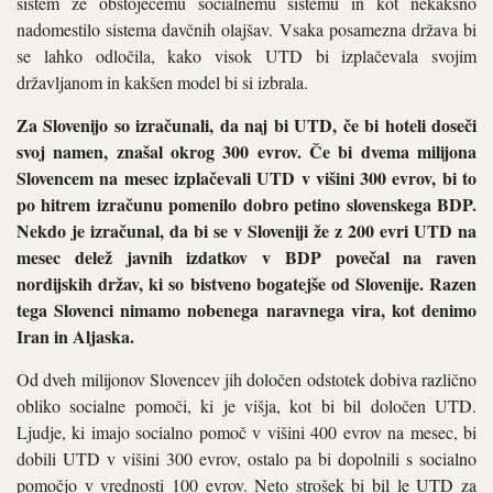
sistem že obstoječemu socialnemu sistemu in kot nekakšno
nadomestilo sistema davčnih olajšav. Vsaka posamezna država bi
se lahko odločila, kako visok UTD bi izplačevala svojim
državljanom in kakšen model bi si izbrala.
Za Slovenijo so izračunali, da naj bi UTD, če bi hoteli doseči
svoj namen, znašal okrog 300 evrov. Če bi dvema milijona
Slovencem na mesec izplačevali UTD v višini 300 evrov, bi to
po hitrem izračunu pomenilo dobro petino slovenskega BDP.
Nekdo je izračunal, da bi se v Sloveniji že z 200 evri UTD na
mesec delež javnih izdatkov v BDP povečal na raven
nordijskih držav, ki so bistveno bogatejše od Slovenije. Razen
tega Slovenci nimamo nobenega naravnega vira, kot denimo
Iran in Aljaska.
Od dveh milijonov Slovencev jih določen odstotek dobiva različno
obliko socialne pomoči, ki je višja, kot bi bil določen UTD.
Ljudje, ki imajo socialno pomoč v višini 400 evrov na mesec, bi
dobili UTD v višini 300 evrov, ostalo pa bi dopolnili s socialno
pomočjo v vrednosti 100 evrov. Neto strošek bi bil le UTD za