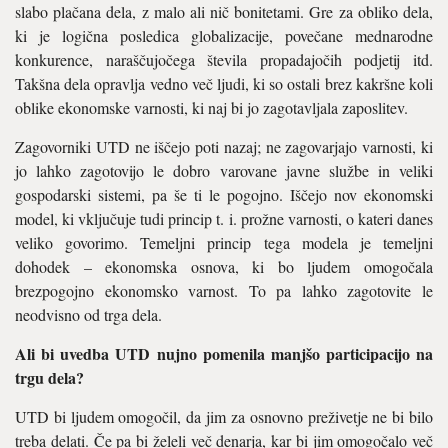
slabo plačana dela, z malo ali nič bonitetami. Gre za obliko dela,
ki je logična posledica globalizacije, povečane mednarodne
konkurence, naraščujočega števila propadajočih podjetij itd.
Takšna dela opravlja vedno več ljudi, ki so ostali brez kakršne koli
oblike ekonomske varnosti, ki naj bi jo zagotavljala zaposlitev.
Zagovorniki UTD ne iščejo poti nazaj; ne zagovarjajo varnosti, ki
jo lahko zagotovijo le dobro varovane javne službe in veliki
gospodarski sistemi, pa še ti le pogojno. Iščejo nov ekonomski
model, ki vključuje tudi princip t. i. prožne varnosti, o kateri danes
veliko govorimo. Temeljni princip tega modela je temeljni
dohodek – ekonomska osnova, ki bo ljudem omogočala
brezpogojno ekonomsko varnost. To pa lahko zagotovite le
neodvisno od trga dela.
Ali bi uvedba UTD nujno pomenila manjšo participacijo na
trgu dela?
UTD bi ljudem omogočil, da jim za osnovno preživetje ne bi bilo
treba delati. Če pa bi želeli več denarja, kar bi jim omogočalo več