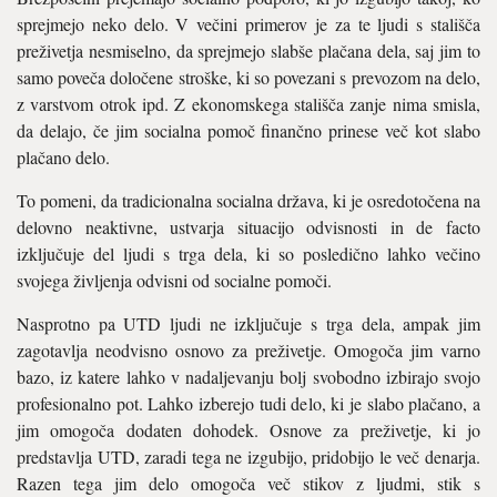
sprejmejo neko delo. V večini primerov je za te ljudi s stališča
preživetja nesmiselno, da sprejmejo slabše plačana dela, saj jim to
samo poveča določene stroške, ki so povezani s prevozom na delo,
z varstvom otrok ipd. Z ekonomskega stališča zanje nima smisla,
da delajo, če jim socialna pomoč finančno prinese več kot slabo
plačano delo.
To pomeni, da tradicionalna socialna država, ki je osredotočena na
delovno neaktivne, ustvarja situacijo odvisnosti in de facto
izključuje del ljudi s trga dela, ki so posledično lahko večino
svojega življenja odvisni od socialne pomoči.
Nasprotno pa UTD ljudi ne izključuje s trga dela, ampak jim
zagotavlja neodvisno osnovo za preživetje. Omogoča jim varno
bazo, iz katere lahko v nadaljevanju bolj svobodno izbirajo svojo
profesionalno pot. Lahko izberejo tudi delo, ki je slabo plačano, a
jim omogoča dodaten dohodek. Osnove za preživetje, ki jo
predstavlja UTD, zaradi tega ne izgubijo, pridobijo le več denarja.
Razen tega jim delo omogoča več stikov z ljudmi, stik s