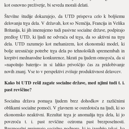
kot osnovno preživetje, bi seveda morali delati.
Številne študije dokazujejo, da UTD prispeva celo k boljšemu
delovanju trga dela. V državah, kot so Nemčija, Francija in Velika
Britanija, ki jih imenujemo tudi pasivne socialne države, podpirajo
predlog UTD, ki ljudi ne odvrača od tega, da so aktivni na trgu
dela. UTD razumejo kot mehanizem, kot ekonomski model, ki
bolje uresničuje potrebe trga dela po tehnoloških spremembah in
krepitvi mednarodne konkurence, hkrati pa ljudem omogoča, da si
»napolnijo baterije« in si lahko privoščijo čas za pridobivanje
novih znanj. Vse to v perspektivi zvišuje produktivnost delavcev.
Kako bi UTD rešil zagate socialne države, med njimi tudi t. i.
past revščine?
Socialna država pomaga ljudem brez dohodkov z različnimi
oblikami socialne pomoči. V glavnem se osredotoča na ljudi, ki so
ekonomsko neaktivni. Rezultat tega je anomalija trga dela, ki jo
povzroča t. i. past revščine oziroma past brezposelnosti.
Brezposelni prejemajo socialno podporo, ki jo izgubijo takoj, ko