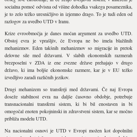
socialna pomoč odvisna od višine dohodka vsakega posameznika,
je to zelo težko uresničljivo in izjemno drago. To je tudi eden od
razlogov za uvedbo UTD v Iranu.
Krize evroobmočja je danes močan argument za uvedbo UTD.
Obstoj evra je vprašljiv, če Evropa ne bo imela blažilnih
mehanizmov. Eden takšnih mehanizmov so migracije in pretok
delovne sile med državami. V slabih ekonomskih razmerah
brezposelni v ZDA iz ene zvezne države prehajajo v drugo
državo, ki ima boljše ekonomske razmere, kar je v EU težko
izvedljivo zaradi različnih jezikov.
Drugi mehanizem so transferji med državami. Če naj Evropa
doseže stabilnost evra na daljše časovno obdobje, potrebuje
transnacionalni transferni sistem, ki bi bil enostaven in bi
omogočal enoten pokojninski in zdravstveni sistem, kar se močno
približa modelu UTD.
Na nacionalni osnovi je UTD v Evropi možen kot dopolnilni