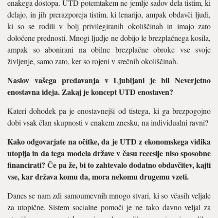
enakega dostopa. UTD potemtakem ne jemlje sadov dela tistim, ki
delajo, in jih prerazporeja tistim, ki lenarijo, ampak obdavči ljudi,
ki so se rodili v bolj privilegiranih okoliščinah in imajo zato
določene prednosti. Mnogi ljudje ne dobijo le brezplačnega kosila,
ampak so abonirani na obilne brezplačne obroke vse svoje
življenje, samo zato, ker so rojeni v srečnih okoliščinah.
Naslov vašega predavanja v Ljubljani je bil Neverjetno
enostavna ideja. Zakaj je koncept UTD enostaven?
Kateri dohodek pa je enostavnejši od tistega, ki ga brezpogojno
dobi vsak član skupnosti v enakem znesku, na individualni ravni?
Kako odgovarjate na očitke, da je UTD z ekonomskega vidika
utopija in da tega modela države v času recesije niso sposobne
financirati? Če pa že, bi to zahtevalo dodatno obdavčitev, kajti
vse, kar država komu da, mora nekomu drugemu vzeti.
Danes se nam zdi samoumevnih mnogo stvari, ki so včasih veljale
za utopične. Sistem socialne pomoči je ne tako davno veljal za