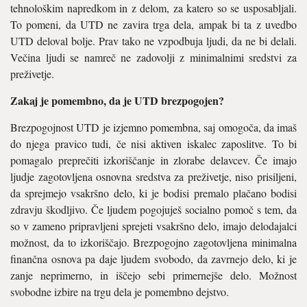
tehnološkim napredkom in z delom, za katero so se usposabljali.
To pomeni, da UTD ne zavira trga dela, ampak bi ta z uvedbo
UTD deloval bolje. Prav tako ne vzpodbuja ljudi, da ne bi delali.
Večina ljudi se namreč ne zadovolji z minimalnimi sredstvi za
preživetje.
Zakaj je pomembno, da je UTD brezpogojen?
Brezpogojnost UTD je izjemno pomembna, saj omogoča, da imaš
do njega pravico tudi, če nisi aktiven iskalec zaposlitve. To bi
pomagalo preprečiti izkoriščanje in zlorabe delavcev. Če imajo
ljudje zagotovljena osnovna sredstva za preživetje, niso prisiljeni,
da sprejmejo vsakršno delo, ki je bodisi premalo plačano bodisi
zdravju škodljivo. Če ljudem pogojuješ socialno pomoč s tem, da
so v zameno pripravljeni sprejeti vsakršno delo, imajo delodajalci
možnost, da to izkoriščajo. Brezpogojno zagotovljena minimalna
finančna osnova pa daje ljudem svobodo, da zavrnejo delo, ki je
zanje neprimerno, in iščejo sebi primernejše delo. Možnost
svobodne izbire na trgu dela je pomembno dejstvo.