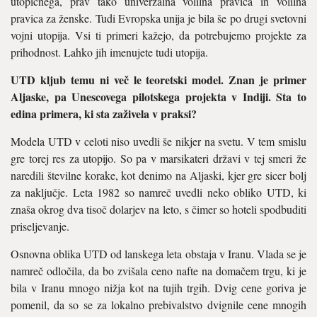
utopičnega, prav tako univerzalna volilna pravica in volilna
pravica za ženske. Tudi Evropska unija je bila še po drugi svetovni
vojni utopija. Vsi ti primeri kažejo, da potrebujemo projekte za
prihodnost. Lahko jih imenujete tudi utopija.
UTD kljub temu ni več le teoretski model. Znan je primer
Aljaske, pa Unescovega pilotskega projekta v Indiji. Sta to
edina primera, ki sta zaživela v praksi?
Modela UTD v celoti niso uvedli še nikjer na svetu. V tem smislu
gre torej res za utopijo. So pa v marsikateri državi v tej smeri že
naredili številne korake, kot denimo na Aljaski, kjer gre sicer bolj
za naključje. Leta 1982 so namreč uvedli neko obliko UTD, ki
znaša okrog dva tisoč dolarjev na leto, s čimer so hoteli spodbuditi
priseljevanje.
Osnovna oblika UTD od lanskega leta obstaja v Iranu. Vlada se je
namreč odločila, da bo zvišala ceno nafte na domačem trgu, ki je
bila v Iranu mnogo nižja kot na tujih trgih. Dvig cene goriva je
pomenil, da so se za lokalno prebivalstvo dvignile cene mnogih