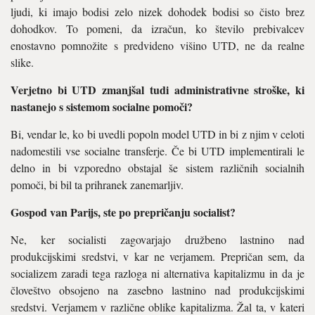
ljudi, ki imajo bodisi zelo nizek dohodek bodisi so čisto brez
dohodkov. To pomeni, da izračun, ko število prebivalcev
enostavno pomnožite s predvideno višino UTD, ne da realne
slike.
Verjetno bi UTD zmanjšal tudi administrativne stroške, ki
nastanejo s sistemom socialne pomoči?
Bi, vendar le, ko bi uvedli popoln model UTD in bi z njim v celoti
nadomestili vse socialne transferje. Če bi UTD implementirali le
delno in bi vzporedno obstajal še sistem različnih socialnih
pomoči, bi bil ta prihranek zanemarljiv.
Gospod van Parijs, ste po prepričanju socialist?
Ne, ker socialisti zagovarjajo družbeno lastnino nad
produkcijskimi sredstvi, v kar ne verjamem. Prepričan sem, da
socializem zaradi tega razloga ni alternativa kapitalizmu in da je
človeštvo obsojeno na zasebno lastnino nad produkcijskimi
sredstvi. Verjamem v različne oblike kapitalizma. Žal ta, v kateri