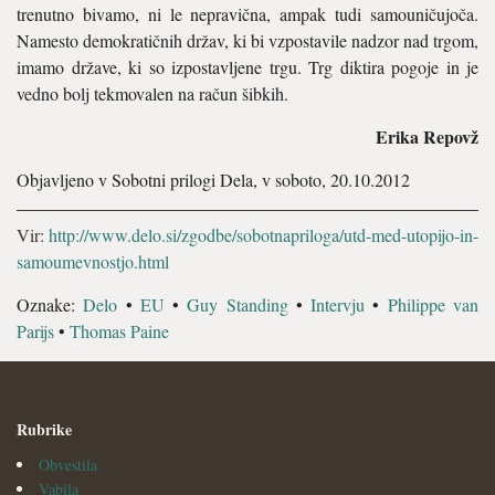
trenutno bivamo, ni le nepravična, ampak tudi samouničujoča.
Namesto demokratičnih držav, ki bi vzpostavile nadzor nad trgom,
imamo države, ki so izpostavljene trgu. Trg diktira pogoje in je
vedno bolj tekmovalen na račun šibkih.
Erika Repovž
Objavljeno v Sobotni prilogi Dela, v soboto, 20.10.2012
Vir:
http://www.delo.si/zgodbe/sobotnapriloga/utd-med-utopijo-in-
samoumevnostjo.html
Oznake:
Delo
•
EU
•
Guy Standing
•
Intervju
•
Philippe van
Parijs
•
Thomas Paine
Rubrike
Obvestila
Vabila