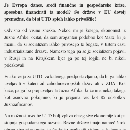
Je Evropa danes, sredi finančne in gospodarske krize,
sposobna financirati ta model? So države v EU dovolj
premožne, da bi si UTD sploh lahko privoščile?
Odvisno od višine zneska. Nekoč mi je kolega, ekonomist iz
Južne Afrike, očital, da sem aroganten podobno kot Marx, ki je
menil, da si socializem lahko privoščijo le bogate, v tistem času
industrializirane države. Namesto tega pa se je socializem pojavil
v Rusiji in na Kitajskem, kjer ga po tej logiki ne bi nikoli
pričakovali.
Enako velja za UTD, za katerega predpostavljamo, da bi ga lahko
uveljavili v kateri od zahodnoevropskih držav ali v ZDA. Kot
kaže, pa ga bo prej uveljavila Južna Afrika, ki že ima nekaj takega
kot osnovno pokojnino, ki jo prejema več kot 85 odstotkov
Južnoafričanov.
Na možnost uvedbe UTD bolj vpliva obseg sive ekonomije kot pa
stopnja gospodarskega razvoja. Revne države imajo namreč širok
obseg sive ekonomije, in če želijo uveljaviti sistem, v katerem je