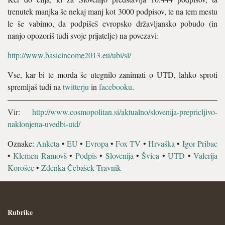
trenutek manjka še nekaj manj kot 3000 podpisov, te na tem mestu
le še vabimo, da podpišeš evropsko državljansko pobudo (in
nanjo opozoriš tudi svoje prijatelje) na povezavi:
http://www.basicincome2013.eu/ubi/sl/
Vse, kar bi te morda še utegnilo zanimati o UTD, lahko sproti
spremljaš tudi na
twitterju
in
facebooku
.
Vir:
http://www.cosmopolitan.si/aktualno/slovenija-prepricljivo-
naklonjena-uvedbi-utd/
Oznake:
Anketa
•
EU
•
Evropa
•
Fox TV
•
Hrvaška
•
Igor Pribac
•
Klemen Ramovš
•
Podpis
•
Slovenija
•
Švica
•
UTD
•
Valerija
Korošec
•
Zdenka Čebašek Travnik
Rubrike