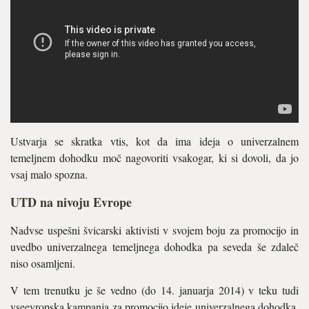
Ustvarja se skratka vtis, kot da ima ideja o univerzalnem
temeljnem dohodku moč nagovoriti vsakogar, ki si dovoli, da jo
vsaj malo spozna.
UTD na nivoju Evrope
Nadvse uspešni švicarski aktivisti v svojem boju za promocijo in
uvedbo univerzalnega temeljnega dohodka pa seveda še zdaleč
niso osamljeni.
V tem trenutku je še vedno (do 14. januarja 2014) v teku tudi
vseevropska kampanja za promocijo ideje univerzalnega dohodka,