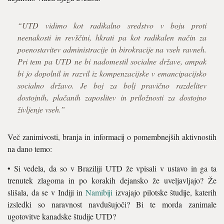
“UTD vidimo kot radikalno sredstvo v boju proti
neenakosti in revščini, hkrati pa kot radikalen način za
poenostavitev administracije in birokracije na vseh ravneh.
Pri tem pa UTD ne bi nadomestil socialne države, ampak
bi jo dopolnil in razvil iz kompenzacijske v emancipacijsko
socialno državo. Je boj za bolj pravično razdelitev
dostojnih, plačanih zaposlitev in priložnosti za dostojno
življenje vseh.”
Več zanimivosti, branja in informacij o pomembnejših aktivnostih
na dano temo:
• Si vedela, da so v Braziliji UTD že vpisali v ustavo in ga ta
trenutek zlagoma in po korakih dejansko že uveljavljajo? Že
slišala, da se v Indiji in
Namibiji
izvajajo pilotske študije, katerih
izsledki so naravnost navdušujoči? Bi te morda zanimale
ugotovitve kanadske študije UTD?