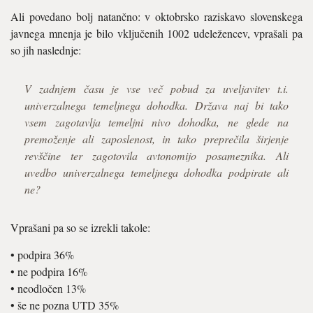
Ali povedano bolj natančno: v oktobrsko raziskavo slovenskega
javnega mnenja je bilo vključenih 1002 udeležencev, vprašali pa
so jih naslednje:
V zadnjem času je vse več pobud za uveljavitev t.i.
univerzalnega temeljnega dohodka. Država naj bi tako
vsem zagotavlja temeljni nivo dohodka, ne glede na
premoženje ali zaposlenost, in tako preprečila širjenje
revščine ter zagotovila avtonomijo posameznika. Ali
uvedbo univerzalnega temeljnega dohodka podpirate ali
ne?
Vprašani pa so se izrekli takole:
• podpira 36%
• ne podpira 16%
• neodločen 13%
• še ne pozna UTD 35%