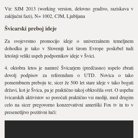
Vir: SJM 2013 (working version, delovno gradivo, raziskava v
zaključni fazi), N= 1002, CJM, Ljubljana
Švicarski preboj ideje
Za svojevrstno promocijo ideje o univerzalnem temeljnem
dohodku je tako v Sloveniji kot širom Evrope poskrbel tudi
letošnji veliki uspeh podpornikov ideje v Švici.
4. oktobra letos je namreč Švicarjem (predčasno) uspelo zbrati
dovolj podpisov za referendum o UTD. Novica o tako
pomembnem preboju te, sicer že 500 let stare ideje v tako bogati
državi, kot je Švica, pa je praktično takoj obkrožila svet. O uspehu
švicarskih aktivistov so poročali praktično vsi mediji, med drugim
celo na sicer pregovorno konzervativni ameriški Fox tv in to v
presenetljivo pozitivni luči: