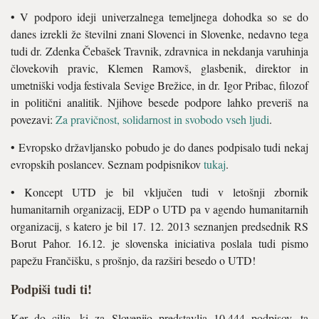
• V podporo ideji univerzalnega temeljnega dohodka so se do
danes izrekli že številni znani Slovenci in Slovenke, nedavno tega
tudi dr. Zdenka Čebašek Travnik, zdravnica in nekdanja varuhinja
človekovih pravic, Klemen Ramovš, glasbenik, direktor in
umetniški vodja festivala Sevige Brežice, in dr. Igor Pribac, filozof
in politični analitik. Njihove besede podpore lahko preveriš na
povezavi:
Za pravičnost, solidarnost in svobodo vseh ljudi
.
• Evropsko državljansko pobudo je do danes podpisalo tudi nekaj
evropskih poslancev. Seznam podpisnikov
tukaj
.
• Koncept UTD je bil vključen tudi v letošnji zbornik
humanitarnih organizacij, EDP o UTD pa v agendo humanitarnih
organizacij, s katero je bil 17. 12. 2013 seznanjen predsednik RS
Borut Pahor. 16.12. je slovenska iniciativa poslala tudi pismo
papežu Frančišku, s prošnjo, da razširi besedo o UTD!
Podpiši tudi ti!
Ker do cilja, ki za Slovenijo predstavlja 10.444 podpisov, ta