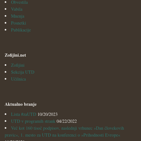
Obvestila
Vabila
Mnenja
Posnetki
Publikacije
Zofijini.net
Zofijini
Sekcija UTD
Učilnica
Aktualno branje
Lista #zaUTD
10/20/2023
UTD v programih strank
04/22/2022
Več kot 160 tisoč podpisov, naslednji vrhunec »Dan človekovih
pravic«, 1. mesto za UTD na konferenci o »Prihodnosti Evrope«