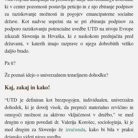
ki v center pozornosti postavlja peticijo in z njo zbiranje podpisov
za raziskovanje možnosti in pogojev emancipatorne socialne
države. Kot nadvse uspešni sta se pri zbiranju podpisov za
podporo raziskovanju potencialne uvedbe UTD na nivoju Evrope
izkazali Slovenija in Hrvaška, ki z naskokom prednjačita pred
državami, v katerih imajo razprave o njega dobrobitih veliko
daljšo brado.
Pa ti?
Že poznaš idejo o univerzalnem temeljnem dohodku?
Kaj, zakaj in kako!
“UTD je definiran kot brezpogojen, individualen, univerzalen
dohodek, ki je dovolj visok, da prepreči materialno revščino in
omogoči možnost za aktivno vključenost v družbo,” ve med
drugim o njem povedati dr. Valerija Korošec, sociologinja, ki je
med drugim za Slovenijo že
izračunala
, kako bi bila v praksi
dejansko videti njega uvedba.