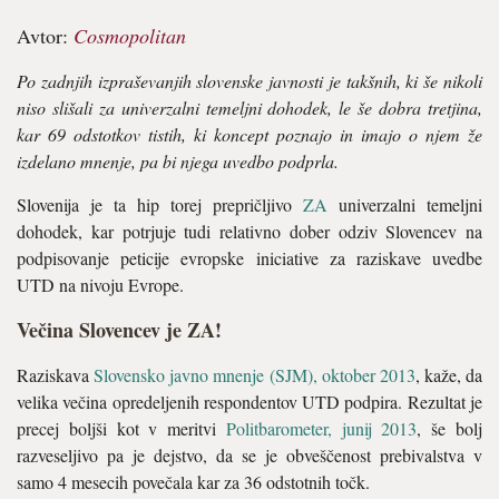
Avtor:
Cosmopolitan
Po zadnjih izpraševanjih slovenske javnosti je takšnih, ki še nikoli
niso slišali za univerzalni temeljni dohodek, le še dobra tretjina,
kar 69 odstotkov tistih, ki koncept poznajo in imajo o njem že
izdelano mnenje, pa bi njega uvedbo podprla.
Slovenija je ta hip torej prepričljivo
ZA
univerzalni temeljni
dohodek, kar potrjuje tudi relativno dober odziv Slovencev na
podpisovanje peticije evropske iniciative za raziskave uvedbe
UTD na nivoju Evrope.
Večina Slovencev je ZA!
Raziskava
Slovensko javno mnenje (SJM), oktober 2013
, kaže, da
velika večina opredeljenih respondentov UTD podpira. Rezultat je
precej boljši kot v meritvi
Politbarometer, junij 2013
, še bolj
razveseljivo pa je dejstvo, da se je obveščenost prebivalstva v
samo 4 mesecih povečala kar za 36 odstotnih točk.