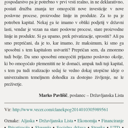
gospodarstvo pa je potrebno v prvi vrsti realno, in ne deklarativno,
postati družba znanja ter omogočiti nove investicije v nove
poslovne procese, proizvodne linije in produkte. Za to pa je
potreben kapital. Nekaj ga še imamo v obliki podjetij v državni
lasti, vendar je vezan na stare poslovne procese, stare proizvodne
linije in produkte. Si ga upamo, prek privatizacije, sprostiti? Ali pa
smo prepričani, da je to, kar imamo, že maksimum, ki smo ga
sposobni s tem kapitalom ustvariti? Prepričan sem, da zmoremo
tudi bolje. Da smo sposobni omogočiti prijazno poslovno okolje,
ki bo omogočalo plemenititi ne le domači, ampak tudi tuji kapital,
s tem pa tudi realizacijo sedaj še vedno dokaj utopične ideje o
univerzalnem temeljnem dohodku za dostojno življenje, ne le
preživetje.
Marko Pavlišič
, poslanec – Državljanska Lista
Vir:
http://www.vecer.com/clanekpog2014010305989561
Oznake:
Aljaska
•
Državljanska Lista
•
Ekonomija
•
Financiranje
•
Privatizacija
•
Slovenija
•
Socialna država
•
Stranke
•
UTD
•