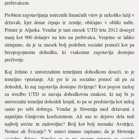
prebivalcem.
Problem zagotavljanja ustreznih finančnih virov je nekoliko lažji v
državah, kjer denar črpajo iz zemlje, običajno v obliki nafte.
Primer je Aljaska. Vendar je tam znesek UTD leta 2012 dosegel
manj kot 900 dolarjev na leto na prebivalca. Verjetno se lahko
strinjamo, da je ta znesek bolj podoben socialni pomoči kot pa
brezpogojnemu dohodku, ki vsakomur zagotavlja dostojno
preživetje.
Kaj želimo z univerzalnim temeljnim dohodkom doseči, to je
temeljno vprašanje. Ali gre le za socialno pomoč ali pa za
dohodek, ki naj zagotavlja dostojno življenje? Kot pogost razlog
za uvedbo UTD se navaja dohodkovna enakost, ki naj bi jo
univerzalni temeljni dohodek krepil, to pa se predstavlja kot nekaj
samo po sebi dobrega. Vendar je Slovenija med državami z
najnižjim Ginijevim koeficientom. Ali nas to dejstvo dela tudi
najbolj srečne in zadovoljne? Bolj kot bolj neenake Avstrijce,
Nemce ali Švicarje? V ustavi imamo zapisano, da je Slovenija
socialna država. Vendar se je po mojem mnenju ta sociala