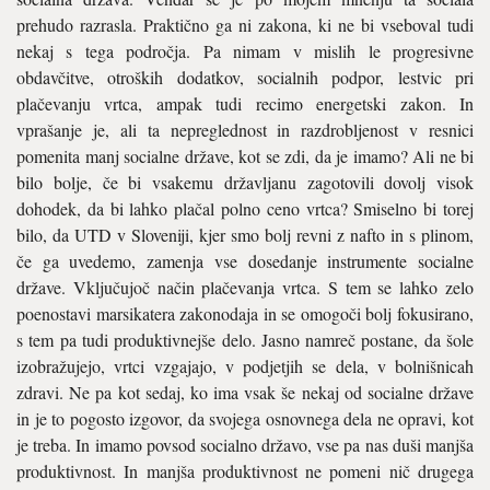
prehudo razrasla. Praktično ga ni zakona, ki ne bi vseboval tudi
nekaj s tega področja. Pa nimam v mislih le progresivne
obdavčitve, otroških dodatkov, socialnih podpor, lestvic pri
plačevanju vrtca, ampak tudi recimo energetski zakon. In
vprašanje je, ali ta nepreglednost in razdrobljenost v resnici
pomenita manj socialne države, kot se zdi, da je imamo? Ali ne bi
bilo bolje, če bi vsakemu državljanu zagotovili dovolj visok
dohodek, da bi lahko plačal polno ceno vrtca? Smiselno bi torej
bilo, da UTD v Sloveniji, kjer smo bolj revni z nafto in s plinom,
če ga uvedemo, zamenja vse dosedanje instrumente socialne
države. Vključujoč način plačevanja vrtca. S tem se lahko zelo
poenostavi marsikatera zakonodaja in se omogoči bolj fokusirano,
s tem pa tudi produktivnejše delo. Jasno namreč postane, da šole
izobražujejo, vrtci vzgajajo, v podjetjih se dela, v bolnišnicah
zdravi. Ne pa kot sedaj, ko ima vsak še nekaj od socialne države
in je to pogosto izgovor, da svojega osnovnega dela ne opravi, kot
je treba. In imamo povsod socialno državo, vse pa nas duši manjša
produktivnost. In manjša produktivnost ne pomeni nič drugega