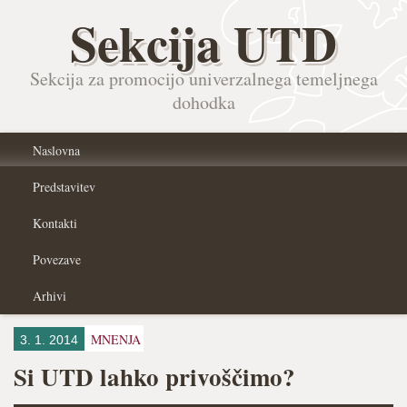
Sekcija UTD
Sekcija za promocijo univerzalnega temeljnega
dohodka
Naslovna
Predstavitev
Kontakti
Povezave
Arhivi
MNENJA
3. 1. 2014
Si UTD lahko privoščimo?