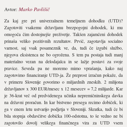
Avtor:
Marko Pavlišič
Za kaj gre pri univerzalnem temeljnem dohodku (UTD)?
Zagotoviti vsakemu državljanu brezpogojni dohodek, ki mu
omogoča čim dostojnejše preživetje. Takšen zajamčeni dohodek
prinaša veliko pozitivnih rezultatov. Prvič, zagotavlja socialno
varnost, saj vsak posameznik ve, da, tudi če izgubi službo,
njegova eksistenca ne bo ogrožena. S tem pa postaja tudi manj
materialno vezan na delodajalca in se lažje postavi za svoje
pravice. Seveda pa ne moremo mimo vprašanja, kako naj
zagotovimo financiranje UTD-ja. Že preprost izračun pokaže, da
v primeru Slovenije govorimo o miljardnih zneskih. 2 milijona
državljanov x 300 EUR/mesec x 12 mesecev = 7,2 milijarde. Kar
je 36-krat več od predvidenega učinka nepremičninskega davka
na državni proračun. In kar bistveno presega recimo dobiček, ki
ga v enem letu ustvarijo podjetja v Sloveniji. Skratka, tudi če bi
bila stopnja obdavčitve dobička 100-odstotna, to še vedno ne bi
zagotovilo dovolj velikega finančnega vira za UTD vsem