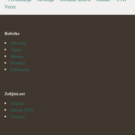
Večer
Rubrike
Obvestila
Vabila
Mnenja
Posnetki
Publikacije
Zofijini.net
Zofijini
Sekcija UTD
Učilnica