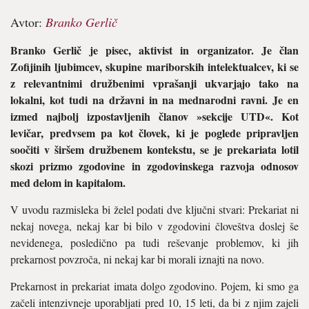
Avtor:
Branko Gerlič
Branko Gerlič je pisec, aktivist in organizator. Je član
Zofijinih ljubimcev, skupine mariborskih intelektualcev, ki se
z relevantnimi družbenimi vprašanji ukvarjajo tako na
lokalni, kot tudi na državni in na mednarodni ravni. Je en
izmed najbolj izpostavljenih članov »sekcije UTD«. Kot
levičar, predvsem pa kot človek, ki je poglede pripravljen
soočiti v širšem družbenem kontekstu, se je prekariata lotil
skozi prizmo zgodovine in zgodovinskega razvoja odnosov
med delom in kapitalom.
V uvodu razmisleka bi želel podati dve ključni stvari: Prekariat ni
nekaj novega, nekaj kar bi bilo v zgodovini človeštva doslej še
nevidenega, posledično pa tudi reševanje problemov, ki jih
prekarnost povzroča, ni nekaj kar bi morali iznajti na novo.
Prekarnost in prekariat imata dolgo zgodovino. Pojem, ki smo ga
začeli intenzivneje uporabljati pred 10, 15 leti, da bi z njim zajeli