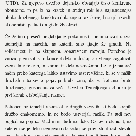
(UTD). Za njegovo uvedbo dejansko obstajajo čisto konkretne
okoliščine, to pa bi na kratek in srednji rok bila najustreznejša
oblika družbenega korektiva dokazujejo raziskave, ki so jih izvedli
ekonomisti, pa tudi drugi družboslovci.
Če želimo preseči poglabljanje prekarnosti, moramo svoj razvoj
utemeljiti na načelih, na katerih smo ljudje že gradili. Na
solidarnosti in na skupnem, sonaravnem razvoju. Potrebno je
vnovič premisliti sam koncept dela in dostojno življenje zagotoviti
vsem. In otrokom, in starim, in dela nezmožnim. Le to je namreč
način preko katerega lahko ustavimo rast revščine, ki se v naših
družbah intenzivno pojavlja klub temu, da se količina bruto
družbenega gospodarstva veča. Uvedba Temeljnega dohodka je
prvi korak k izboljšanju razmer.
Potreben bo temeljit razmislek o drugih vzvodih, ki bodo krepili
družbo enakomerno. In ne bodo ustvarjali razlik. Pa tudi nov
pogled na pojme. Med njimi tudi na delo. Osnovni element, na
katerem se je delo ocenjevalo do sedaj, se pravi storilnost, število
enot, ki jih posameznik naredi v določeni enoti časa, bo postalo