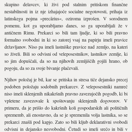
skupino delavcev, ki živi pod stalnim pritiskom finančne
nestabilnosti in iz nje izhajajoče socialne negotovosti, prihaja iz
latinskega pojma »precārius«, oziroma izprošen. V sorodnem
pomenu, kot ga uporabljamo danes, so ga uporabljali že v
antičnem Rimu. Prekarci so bili tam ljudje, ki so bili pravno
formalno svobodni in ki so zatorej vsaj na papirju imeli pravice
državljanov. Niso pa imeli lastniške pravice nad zemljo, na kateri
so živeli. Bili so odvisni od veleposestnikov, lastnikov zemlje, ki
so jim dopuščali, da so na njihovih zemljiščih gojili hrano, ob
pogoju, da so za svoje bivanje plačevali.
Njihov položaj je bil, kar se pritiska in stresa tiče dejansko precej
podoben položaju sodobnih prekarcev. Z veleposestniki namreč
niso imeli sklenjenih nikakršnih pravno zavezujočih pogodb, ki bi
vpletene zavezovale k spoštovanju sklenjenih dogovorov. V
primeru, da je prišlo do kakršnih koli gospodarskih ali političnih
sprememb, ali enostavno, da se je spremenila volja lastnika, so se
prekarci znašli pod kapjo. Zato so bili kljub deklarativni svobodi
odvisni in dejansko nesvobodni. Četudi so imeli srečo in bili v