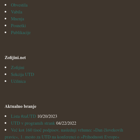
Obvestila
Vabila
Mnenja
Posnetki
Publikacije
Zofijini.net
Zofijini
Sekcija UTD
Učilnica
Aktualno branje
Lista #zaUTD
10/20/2023
UTD v programih strank
04/22/2022
Več kot 160 tisoč podpisov, naslednji vrhunec »Dan človekovih
pravic«, 1. mesto za UTD na konferenci o »Prihodnosti Evrope«