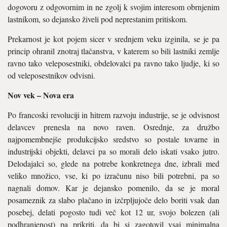
dogovoru z odgovornim in ne zgolj k svojim interesom obrnjenim
lastnikom, so dejansko živeli pod neprestanim pritiskom.
Prekarnost je kot pojem sicer v srednjem veku izginila, se je pa
princip ohranil znotraj tlačanstva, v katerem so bili lastniki zemlje
ravno tako veleposestniki, obdelovalci pa ravno tako ljudje, ki so
od veleposestnikov odvisni.
Nov vek – Nova era
Po francoski revoluciji in hitrem razvoju industrije, se je odvisnost
delavcev prenesla na novo raven. Osrednje, za družbo
najpomembnejše produkcijsko sredstvo so postale tovarne in
industrijski objekti, delavci pa so morali delo iskati vsako jutro.
Delodajalci so, glede na potrebe konkretnega dne, izbrali med
veliko množico, vse, ki po izračunu niso bili potrebni, pa so
nagnali domov. Kar je dejansko pomenilo, da se je moral
posameznik za slabo plačano in izčrpljujoče delo boriti vsak dan
posebej, delati pogosto tudi več kot 12 ur, svojo bolezen (ali
podhranjenost) pa prikriti, da bi si zagotovil vsaj minimalna