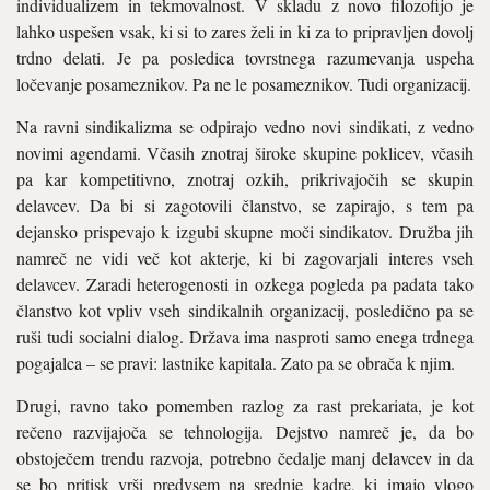
individualizem in tekmovalnost. V skladu z novo filozofijo je
lahko uspešen vsak, ki si to zares želi in ki za to pripravljen dovolj
trdno delati. Je pa posledica tovrstnega razumevanja uspeha
ločevanje posameznikov. Pa ne le posameznikov. Tudi organizacij.
Na ravni sindikalizma se odpirajo vedno novi sindikati, z vedno
novimi agendami. Včasih znotraj široke skupine poklicev, včasih
pa kar kompetitivno, znotraj ozkih, prikrivajočih se skupin
delavcev. Da bi si zagotovili članstvo, se zapirajo, s tem pa
dejansko prispevajo k izgubi skupne moči sindikatov. Družba jih
namreč ne vidi več kot akterje, ki bi zagovarjali interes vseh
delavcev. Zaradi heterogenosti in ozkega pogleda pa padata tako
članstvo kot vpliv vseh sindikalnih organizacij, posledično pa se
ruši tudi socialni dialog. Država ima nasproti samo enega trdnega
pogajalca – se pravi: lastnike kapitala. Zato pa se obrača k njim.
Drugi, ravno tako pomemben razlog za rast prekariata, je kot
rečeno razvijajoča se tehnologija. Dejstvo namreč je, da bo
obstoječem trendu razvoja, potrebno čedalje manj delavcev in da
se bo pritisk vrši predvsem na srednje kadre, ki imajo vlogo