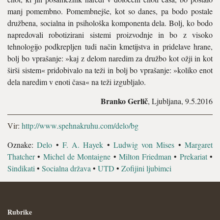
manj pomembno. Pomembnejše, kot so danes, pa bodo postale
družbena, socialna in psihološka komponenta dela. Bolj, ko bodo
napredovali robotizirani sistemi proizvodnje in bo z visoko
tehnologijo podkrepljen tudi način kmetijstva in pridelave hrane,
bolj bo vprašanje: »kaj z delom naredim za družbo kot ožji in kot
širši sistem« pridobivalo na teži in bolj bo vprašanje: »koliko enot
dela naredim v enoti časa« na teži izgubljalo.
Branko Gerlič
, Ljubljana, 9.5.2016
Vir:
http://www.spehnakruhu.com/delo/bg
Oznake:
Delo
•
F. A. Hayek
•
Ludwig von Mises
•
Margaret
Thatcher
•
Michel de Montaigne
•
Milton Friedman
•
Prekariat
•
Sindikati
•
Socialna država
•
UTD
•
Zofijini ljubimci
Rubrike