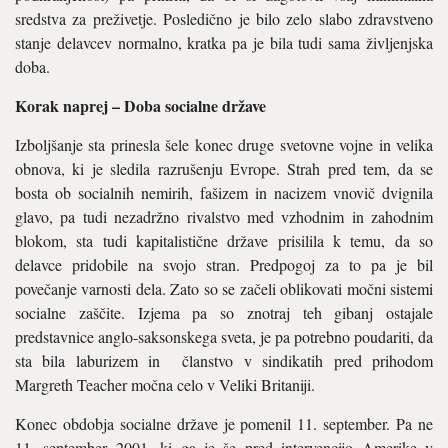
sredstva za preživetje. Posledično je bilo zelo slabo zdravstveno
stanje delavcev normalno, kratka pa je bila tudi sama življenjska
doba.
Korak naprej – Doba socialne države
Izboljšanje sta prinesla šele konec druge svetovne vojne in velika
obnova, ki je sledila razrušenju Evrope. Strah pred tem, da se
bosta ob socialnih nemirih, fašizem in nacizem vnovič dvignila
glavo, pa tudi nezadržno rivalstvo med vzhodnim in zahodnim
blokom, sta tudi kapitalistične države prisilila k temu, da so
delavce pridobile na svojo stran. Predpogoj za to pa je bil
povečanje varnosti dela. Zato so se začeli oblikovati močni sistemi
socialne zaščite. Izjema pa so znotraj teh gibanj ostajale
predstavnice anglo-saksonskega sveta, je pa potrebno poudariti, da
sta bila laburizem in članstvo v sindikatih pred prihodom
Margreth Teacher močna celo v Veliki Britaniji.
Konec obdobja socialne države je pomenil 11. september. Pa ne
11. september 2001, ki ga je še pred intervencijo Amerike v