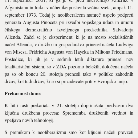
Afganistanu in Iraku v učbenike postavila večina sveta, ampak 11.
september 1973. Tedaj je neoliberalcem namreč uspelo podpreti
generala Augusta Pinoceta pri izvedbi vojaškega udara in umoru
čilskega demokratično izvoljenega predsednika Salvadorja
Allenda. Začel se je eksperiment, ki je na mesto socialističnih
načel Allenda, v družbo in gospodarstvo prinesel načela Ludwiga
von Misesa, Fridricha Augusta von Hayeka in Miltona Friedmana.
Posledice, ki jih je v sedmih letih diktature prinesel nov
totalitaristični sistem, so v ZDA pozorno beležili, določena načela
pa so ob koncu 20. stoletja prenesli tako v politike zahodnih
držav, kot tudi držav, ki so si prizadevale priti v Evropsko unijo.
Prekarnost danes
K hitri rasti prekariata v 21. stoletju doprinašata predvsem dva
ključna družbena procesa: Sprememba družbenih vrednot in
vpeljava novih tehnologij.
S premikom k neoliberalizmu smo kot ključni načeli prevzeli