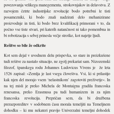
povezovanja velikega manegementa, strokovnjakov in delavstva. Z
razvojem četrte industrijske revolucije bodo potrebni le tisti
posamezniki, ki bodo znali nadzirati delo mehanizirane
proizvodnje in tisti, ki bodo brez kvalifikacij primorani v to, da
počno vse tiste stvari, pri katerih natančnost ni tako pomembna in
bi robotizacija s seboj prinesla večje stroške, kot najetje ljudi.
Rešitve so bile že odkrite
Kot sem dejal v uvodnem delu prispevka, so stare in preizkušene
tudi rešitve za nastalo situacijo, ne zgolj prekariat sam. Nizozemski
filozof, španskega rodu Johannes Ludovicus Vivens je že leta
1526 zapisal: »Zemlja je last vsega človeštva. Vsi, ki si prilastijo
kak njen del morajo vsem ‘nelastnikom’ zagotoviti preživetje«. In
na tej misli je preko Michela de Montaigna gradila francoska
renesansa, preko Erasmusa pa tudi humanizem in za njim
francoska revolucija. Prepričan sem, da bi družbena
prerazporeditev v sodobnem času morala temeljiti na Temeljnem
dohodku – ki mu nekateri pravijo Univerzalni temeljni dohodek