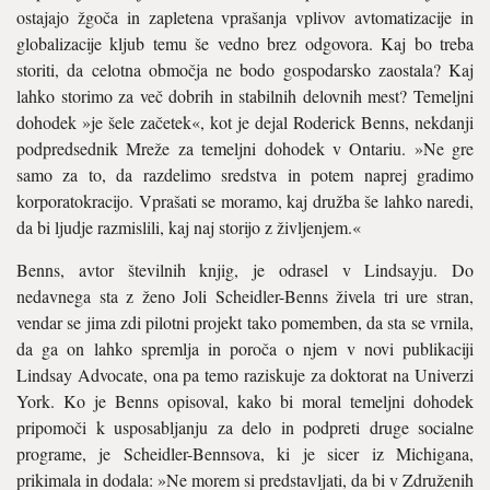
ostajajo žgoča in za­pletena vprašanja vplivov avtomatizacije in
globalizacije kljub temu še vedno brez odgovora. Kaj bo treba
storiti, da celotna območja ne bodo gospodarsko zaostala? Kaj
lahko storimo za več dobrih in stabil­nih delovnih mest? Temeljni
dohodek »je šele začetek«, kot je dejal Roderick Benns, nekdanji
podpredsednik Mreže za temeljni dohodek v Ontariu. »Ne gre
samo za to, da razdelimo sredstva in potem naprej gradi­mo
korporatokracijo. Vprašati se moramo, kaj družba še lahko naredi,
da bi ljudje raz­mislili, kaj naj storijo z življenjem.«
Benns, avtor številnih knjig, je od­rasel v Lindsayju. Do
nedavnega sta z ženo Joli Scheidler-Benns živela tri ure stran,
vendar se jima zdi pilotni projekt tako pomemben, da sta se vrnila,
da ga on lahko spremlja in po­roča o njem v novi publikaciji
Lindsay Ad­vocate, ona pa temo raziskuje za doktorat na Univerzi
York. Ko je Benns opisoval, kako bi moral temeljni dohodek
pripomoči k usposabljanju za delo in podpreti druge socialne
programe, je Scheidler-Bennsova, ki je sicer iz Michigana,
prikimala in do­dala: »Ne morem si predstavljati, da bi v Združenih