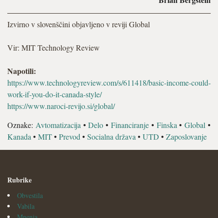
Izvirno v slovenščini objavljeno v reviji Global
Vir: MIT Technology Review
Napotili:
https://www.technologyreview.com/s/611418/basic-income-could-
work-if-you-do-it-canada-style/
https://www.naroci-revijo.si/global/
Oznake:
Avtomatizacija
•
Delo
•
Financiranje
•
Finska
•
Global
•
Kanada
•
MIT
•
Prevod
•
Socialna država
•
UTD
•
Zaposlovanje
Rubrike
Obvestila
Vabila
Mnenja