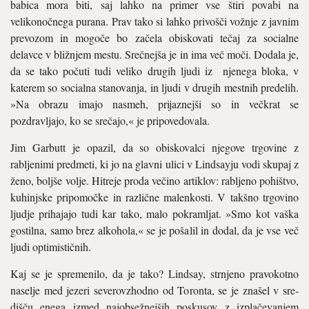
babica mora biti, saj lahko na primer vse štiri povabi na
velikonočnega purana. Prav tako si lahko privošči vožnje z javnim
prevozom in mogoče bo začela obiskovati tečaj za socialne
delavce v bližnjem mestu. Srečnejša je in ima več moči. Dodala je,
da se tako počuti tudi veliko drugih ljudi iz njenega bloka, v
katerem so socialna sta­novanja, in ljudi v drugih mestnih prede­lih.
»Na obrazu imajo nasmeh, prijaznejši so in večkrat se
pozdravljajo, ko se sreča­jo,« je pripovedovala.
Jim Garbutt je opazil, da so obiskovalci njegove trgovine z
rabljenimi predmeti, ki jo na glavni ulici v Lindsayju vodi skupaj z
ženo, boljše volje. Hitreje proda večino ar­tiklov: rabljeno pohištvo,
kuhinjske pripo­močke in različne malenkosti. V takšno tr­govino
ljudje prihajajo tudi kar tako, malo pokramljat. »Smo kot vaška
gostilna, samo brez alkohola,« se je pošalil in dodal, da je vse več
ljudi optimističnih.
Kaj se je spremenilo, da je tako? Lindsay, strnjeno pravokotno
naselje med jezeri se­verovzhodno od Toronta, se je znašel v sre­
dišču enega izmed najobsežnejših posku­sov z izplačevanjem