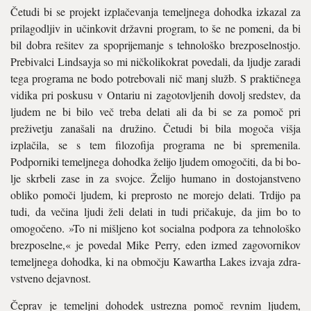
Četudi bi se projekt izplačevanja temelj­nega dohodka izkazal za
prilagodljiv in učinkovit državni program, to še ne pome­ni, da bi
bil dobra rešitev za spoprijemanje s tehnološko brezposelnostjo.
Prebivalci Lindsayja so mi ničkolikokrat povedali, da ljudje zaradi
tega programa ne bodo potre­bovali nič manj služb. S praktičnega
vidika pri poskusu v Ontariu ni zagotovljenih do­volj sredstev, da
ljudem ne bi bilo več treba delati ali da bi se za pomoč pri
preživetju zanašali na družino. Četudi bi bila mogoča višja
izplačila, se s tem filozofija programa ne bi spremenila.
Podporniki temeljnega dohodka želijo ljudem omogočiti, da bi bo­
lje skrbeli zase in za svojce. Želijo humano in dostojanstveno
obliko pomoči ljudem, ki preprosto ne morejo delati. Trdijo pa
tudi, da večina ljudi želi delati in tudi pričakuje, da jim bo to
omogočeno. »To ni mi­šljeno kot socialna podpora za tehnološko
brezposelne,« je povedal Mike Perry, eden izmed zagovornikov
temeljnega dohodka, ki na območju Kawartha Lakes izvaja zdra­
vstveno dejavnost.
Čeprav je temeljni dohodek ustrezna po­moč revnim ljudem,