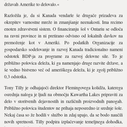
državah Amerike to delovalo.«
Razložila je, da si Kanada vendarle še drugače prizadeva za
okrepitev varnostne mreže in zmanjšanje neenakosti. Ima reci­mo
enoten zdravstveni sistem. O financira­nju šol v Ontariu se odloča
na ravni province in ni pretirano odvisno od lokalnih davkov na
premoženje kot v Ameriki. Po podatkih Organizacije za
gospodarsko so­delovanje in razvoj Kanada tradicionalno nameni
odstotek BDP-ja za programe za ra­zvoj delovne sile. To je
približno polovica deleža, ki ga namenjajo druge razvite države, a
še vedno bistveno več od ameriškega deleža, ki je zgolj približno
0,3 odstotka.
Tony Tilly je odhajajoči direktor Flemin­govega kolidža, katerega
osrednja naloga je ljudi na območju Kawartha Lakes pripra­viti za
delo v storitvenih dejavnostih in raz­ličnih proizvodnih panogah.
Približno po­lovica študentov ne prihaja neposredno iz srednje šole.
Nekaj časa so že hodili v služ­bo in zdaj upajo, da se bodo naučili
novih spretnosti. Tilly podpira izplačevanje te­meljnega dohodka,