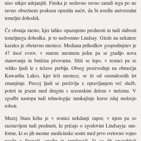
niso nikjer udejanjili. Finska je nedavno ravno zaradi tega po ne
ravno obsežnem poskusu opustila načrt, da bi uvedla univerzalni
temeljni dohodek.
Če obstaja mesto, kjer lahko opa­zujemo prednosti in tudi slabosti
temeljnega dohodka, je to nedvomno Lindsay. Glede na nekatere
kazalce je obetavno mestece. Mediana pri­hodkov gospodinjstev je
47 tisoč evrov, v starem mestnem jedru pa se gradijo nova
stanovanja in butična pivovarna. Sliši se lepo, v resnici pa se
veliko ljudi le s teža­vo prebija. Obseg proizvodnje na območju
Kawartha Lakes, kjer leži mestece, se že od osemdesetih let
zmanjšuje. Precej ljudi se preživlja z opravljanjem več služb,
poleti in jeseni med drugim s sezonskim delom v turizmu. V
zgodbi nastopa tudi tehnologija: tamkajšnje krave zdaj molzejo
roboti.
Muzej Stara keha je v resnici nekdanji zapor, v njem pa so
razstavljeni tudi pred­meti, ki pričajo o zgodovini Lindsayja: uni­
forme, ki so jih mestne medicinske sestre med prvo svetovno vojno
nosile v Franci­ji, orodje in zemljevidi, ki so jih uporablja­li