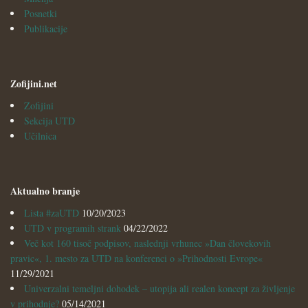
Posnetki
Publikacije
Zofijini.net
Zofijini
Sekcija UTD
Učilnica
Aktualno branje
Lista #zaUTD
10/20/2023
UTD v programih strank
04/22/2022
Več kot 160 tisoč podpisov, naslednji vrhunec »Dan človekovih
pravic«, 1. mesto za UTD na konferenci o »Prihodnosti Evrope«
11/29/2021
Univerzalni temeljni dohodek – utopija ali realen koncept za življenje
v prihodnje?
05/14/2021