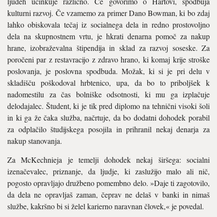
ljudeh učinku­je različno. Če govorimo o Hartovi, spodbu­ja
kulturni razvoj. Če vzamemo za primer Dano Bowman, ki bo zdaj
lahko obiskova­la tečaj iz socialnega dela in redno prosto­voljno
dela na skupnostnem vrtu, je hkrati denarna pomoč za nakup
hrane, izobra­ževalna štipendija in sklad za razvoj sose­ske. Za
poročeni par z restavracijo z zdravo hrano, ki komaj krije stroške
poslovanja, je poslovna spodbuda. Možak, ki si je pri delu v
skladišču poškodoval hrbtenico, upa, da bo to priboljšek k
nadomestilu za čas bolniške odsotnosti, ki mu ga izplačuje
delodajalec. Študent, ki je tik pred diplo­mo na tehnični visoki šoli
in ki ga že čaka služba, načrtuje, da bo dodatni dohodek porabil
za odplačilo študijskega posojila in prihranil nekaj denarja za
nakup stano­vanja.
Za McKechnieja je temelji dohodek ne­kaj širšega: socialni
izenačevalec, prizna­nje, da ljudje, ki zaslužijo malo ali nič,
pogosto opravljajo družbeno pomembno delo. »Daje ti zagotovilo,
da dela ne opra­vljaš zaman, čeprav ne delaš v banki in ni­maš
službe, kakršno bi si želel karierno na­ravnan človek,« je povedal.