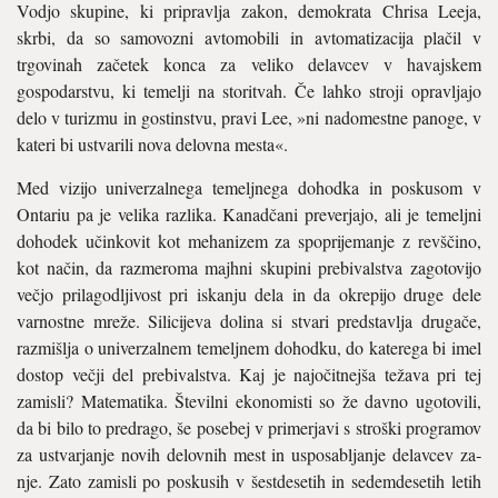
Vodjo skupine, ki pripravlja zakon, demokrata Chrisa Leeja,
skrbi, da so samovozni avtomobili in avtomatizacija plačil v
trgovinah začetek konca za veliko delavcev v havajskem
gospodar­stvu, ki temelji na storitvah. Če lahko stro­ji opravljajo
delo v turizmu in gostinstvu, pravi Lee, »ni nadomestne panoge, v
kateri bi ustvarili nova delovna mesta«.
Med vizijo univerzalnega temeljnega do­hodka in poskusom v
Ontariu pa je velika razlika. Kanadčani preverjajo, ali je te­meljni
dohodek učinkovit kot mehanizem za spoprijemanje z revščino,
kot način, da razmeroma majhni skupini prebivalstva zagotovijo
večjo prilagodljivost pri iskanju dela in da okrepijo druge dele
varnostne mreže. Silicijeva dolina si stvari predstavlja drugače,
razmišlja o univerzalnem temelj­nem dohodku, do katerega bi imel
dostop večji del prebivalstva. Kaj je najočitnejša težava pri tej
zamisli? Matematika. Števil­ni ekonomisti so že davno ugotovili,
da bi bilo to predrago, še posebej v primerjavi s stroški programov
za ustvarjanje novih de­lovnih mest in usposabljanje delavcev za­
nje. Zato zamisli po poskusih v šestdesetih in sedemdesetih letih