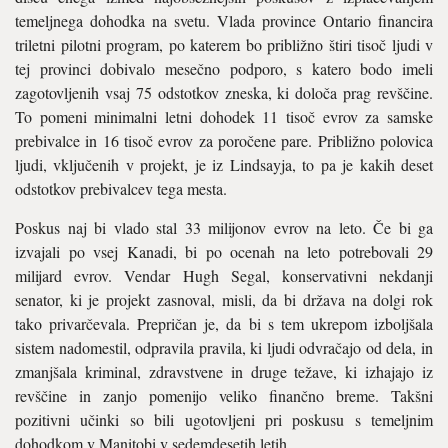
temeljnega dohodka na svetu. Vlada province Ontario financira
triletni pilotni program, po katerem bo pri­bližno štiri tisoč ljudi v
tej provinci dobi­valo mesečno podporo, s katero bodo imeli
zagotovljenih vsaj 75 odstotkov zneska, ki določa prag revščine.
To pomeni minimal­ni letni dohodek 11 tisoč evrov za samske
prebivalce in 16 tisoč evrov za poročene pare. Približno polovica
ljudi, vključenih v projekt, je iz Lindsayja, to pa je kakih deset
odstotkov prebivalcev tega mesta.
Poskus naj bi vlado stal 33 milijonov evrov na leto. Če bi ga
izvajali po vsej Ka­nadi, bi po ocenah na leto potrebovali 29
milijard evrov. Vendar Hugh Segal, kon­servativni nekdanji
senator, ki je projekt zasnoval, misli, da bi država na dolgi rok
tako privarčevala. Prepričan je, da bi s tem ukrepom izboljšala
sistem nadomestil, od­pravila pravila, ki ljudi odvračajo od dela, in
zmanjšala kriminal, zdravstvene in dru­ge težave, ki izhajajo iz
revščine in zanjo pomenijo veliko finančno breme. Takšni
pozitivni učinki so bili ugotovljeni pri po­skusu s temeljnim
dohodkom v Manitobi v sedemdesetih letih.