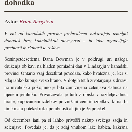
dohodka
Avtor:
Brian Bergstein
V eni od kanadskih provinc prebivalcem nakazujejo temeljni
dohodek brez kakršnihkoli obveznosti – in tako ugotavljajo
prednosti in slabosti te rešitve.
Šestinpetdesetletna Dana Bowman je v poldrugi uri našega
druženja ob kavi na hladen pomladni dan v Lindsayju v kanadski
provinci Ontario vsaj desetkrat povedala, kako hvaležna je, ker si
zdaj lahko kupuje svežo hrano. V dolgih letih životarjenja z držav­
no invalidsko pokojnino je bila zamrznje­na zelenjava stalnica na
njenem jedilniku. Privarčevala je tudi z obiski v razdeljeval­nici
hrane, kupovanjem izdelkov po zniža­ni ceni in izdelkov, ki naj bi
jim kmalu po­tekel rok uporabnosti ali jim je že potekel.
Od decembra lani pa si lahko privošči nakup svežega sadja in
zelenjave. Poveda­la je, da je zdaj vnukom laže babica, kakr­šna