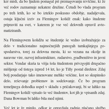
ker misli, da bo ljudem pomagal pri premagovanju revščine, ki že
več rodov zaznamuje nekatere družine. Če­tudi bo vlada program
po treh letih, ko se bo izteklo poskusno obdobje, nadaljeva­la,
ostaja ključni izziv za Flemingov kolidž enak: kako študente
pripraviti na svet, v katerem je vse več delovnih opravil avto­
matiziranih.
Na Flemingovem kolidžu se študentje še vedno izobražujejo za
delo v tradicionalno najmočnejših panogah tamkajšnjega go­
spodarstva, torej za delovna mesta, ki so vezana na okolje in
naravne vire, razvoj infrastrukture, rudarstvo, gradbeništvo in javni
sektor. Vendar skuša ta višja šola štu­dentom privzgojiti drugačno
mišljenje od tistega izpred 14 let, ko je Tilly postal di­rektor. Zdaj
bolj poudarjajo tako imenova­ne mehke veščine, kot so skupinsko
delo, reševanje problemov in sodelovanje. Če bo program
temeljnega dohodka uspel v skla­du s pričakovanji, bi se lahko na
Flemin­gov kolidž vpisalo še več študentov, kot jih je vpisanih zdaj.
Dana Bowman bi lahko bila med njimi.
Več let je že minilo, odkar je opravljala zadnjo plačano službo