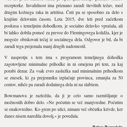
receptorke. Invali­dnost ima priznano zaradi številnih težav, med
drugim kožnega raka in artritisa. Čuti pa se sposobno za delo s
krajšim delovnim časom. Leta 2015, dve leti pred začetkom
poskusa s temeljnim dohodkom, je soci­alno delavko vprašala, ali
bi lahko dobila pomoč za prevoz do Flemingovega kolidža, kjer je
mogoče obiskovati tečaj iz socialne­ga dela. Odgovor je bil, da bi
zaradi tega prejemala manj drugih nadomestil.
V nasprotju s tem ima s programom te­meljnega dohodka
zagotovljene minimal­ne prihodke in ni omejena pri tem, za kaj
porabi denar. Za vsak evro zaslužka nad minimalnim prihodkom
se znesek, ki ga prejemniku izplačuje provinca, zmanjša za 50
centov, nihče pa zaradi dodatnega dela ni na slabšem.
Bowmanova je razložila, da ji je celo samo razmišljanje o
možnostih dobro delo. »Ne počutim se več manjvredne. Počutim
se enakovredno. Ko grem po ulici, nimam več občutka krivde, ker
danes nisem nare­dila dovolj,« je povedala.
Brian Bergstein