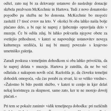
odšel, zato naj bi za delova­nje ustanove do naslednje donacije
skrbe­la predvsem McKechnie in Hartova. Tudi z novo donatorsko
pogodbo pa služba ne bo donosna. McKechnie bo mogoče
zaslužil 17 tisoč evrov na leto. V okolici bi oba lahko našla bolje
plačano delo, a bi raje še naprej z ljubeznijo opravljala delo v
muzeju. Če bi odšla zdaj, bi lahko pokvarila njegove obe­te za
svetlejšo prihodnost, v kateri se napo­veduje ustanovitev novega
kulturnega sre­dišča, ki naj bi muzej povezalo s krajevno
umetniško galerija.
Zaradi poskusa s temeljnim dohodkom si oba lahko privoščita, da
še naprej delata v muzeju. Hartova je zatrdila, da ne bo več
odlašala z nakupom novih očal. Razložila je, da človeku temeljni
dohodek omogoča, »da čas porabi za stvari, ki so veliko vre­dne«.
»Žalostno bi bilo pustiti službo, v ka­teri te cenijo in kjer delaš
nekaj koristnega za skupnost, samo zato, ker te ne morejo dovolj
plačati.«
Pri tem se pokaže zanimiv vidik temelj­nega dohodka: pri različnih