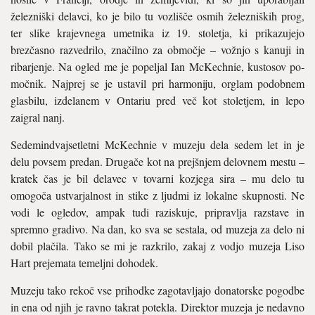
železniški delavci, ko je bilo tu vozlišče osmih železniških prog,
ter slike krajevne­ga umetnika iz 19. stoletja, ki prikazujejo
brezčasno razvedrilo, značilno za območje – vožnjo s kanuji in
ribarjenje. Na ogled me je popeljal Ian McKechnie, kustosov po­
močnik. Najprej se je ustavil pri harmoni­ju, orglam podobnem
glasbilu, izdelanem v Ontariu pred več kot stoletjem, in lepo
zaigral nanj.
Sedemindvajsetletni McKechnie v muze­ju dela sedem let in je
delu povsem predan. Drugače kot na prejšnjem delovnem mestu –
kratek čas je bil delavec v tovarni kozjega sira – mu delo tu
omogoča ustvarjalnost in stike z ljudmi iz lokalne skupnosti. Ne
vodi le ogledov, ampak tudi raziskuje, pripravlja razstave in
spremno gradivo. Na dan, ko sva se sestala, od muzeja za delo ni
do­bil plačila. Tako se mi je razkrilo, zakaj z vodjo muzeja Liso
Hart prejemata temeljni dohodek.
Muzeju tako rekoč vse prihodke zagota­vljajo donatorske pogodbe
in ena od njih je ravno takrat potekla. Direktor muzeja je nedavno