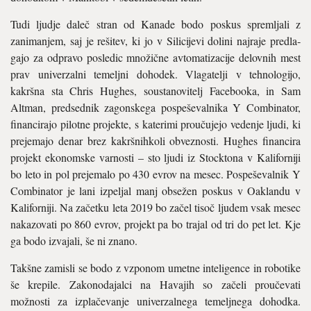
Tudi ljudje daleč stran od Kanade bodo poskus spremljali z
zanimanjem, saj je re­šitev, ki jo v Silicijevi dolini najraje predla­
gajo za odpravo posledic množične avto­matizacije delovnih mest
prav univerzalni temeljni dohodek. Vlagatelji v tehnologijo,
kakršna sta Chris Hughes, soustanovitelj Facebooka, in Sam
Altman, predsednik zagonskega pospeševalnika Y Combina­tor,
financirajo pilotne projekte, s kateri­mi proučujejo vedenje ljudi, ki
prejemajo denar brez kakršnihkoli obveznosti. Hughes financira
projekt ekonomske varno­sti – sto ljudi iz Stocktona v Kaliforniji
bo leto in pol prejemalo po 430 evrov na me­sec. Pospeševalnik Y
Combinator je lani iz­peljal manj obsežen poskus v Oaklandu v
Kaliforniji. Na začetku leta 2019 bo začel ti­soč ljudem vsak mesec
nakazovati po 860 evrov, projekt pa bo trajal od tri do pet let. Kje
ga bodo izvajali, še ni znano.
Takšne zamisli se bodo z vzponom ume­tne inteligence in robotike
še krepile. Za­konodajalci na Havajih so začeli proučevati
možnosti za izplačevanje univerzalnega temeljnega dohodka.