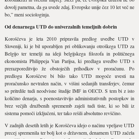
dovolj pametna, da ga uvede zdaj, Evropske unije čez 10 let več ne
bo,” meni sociologinja.
Od denarnega UTD do univerzalnih temeljnih dobrin
Koroščeva je leta 2010 pripravila predlog uvedbe UTD v
Sloveniji, ki je bil uporabljen pri oblikovanju otroškega UTD za
Belgijo ter temelji na ideji belgijskega filozofa in političnega
ekonomista Philippeja Van Parijsa, ki predlaga uvedbo UTD s
prerazporeditvijo že obstoječih prihodkov v proračunu. Po
predlogu Koroščeve bi bilo tako UTD mogoče uvesti na
proračunsko nevtralen način, v višini sedanjih transferjev, čemur
so pritrdile tudi neodvisne študije IMF in OECD. S tem bi z isto
količino denarja, s poenostavitvijo administrativnih postopkov in
brez večjih družbenih sprememb zajeli tudi tiste, ki so bili iz
sistema pomoči izključeni, ter tako rešili absolutno revščino.
V zadnjih desetih letih je Koroščeva idejo o načinu vpeljave UTD
precej spremenila ter bolj kot o državnem, denarnem UTD začela