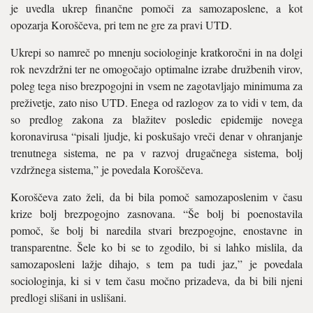
je uvedla ukrep finančne pomoči za samozaposlene, a kot
opozarja Koroščeva, pri tem ne gre za pravi UTD.
Ukrepi so namreč po mnenju sociologinje kratkoročni in na dolgi
rok nevzdržni ter ne omogočajo optimalne izrabe družbenih virov,
poleg tega niso brezpogojni in vsem ne zagotavljajo minimuma za
preživetje, zato niso UTD. Enega od razlogov za to vidi v tem, da
so predlog zakona za blažitev posledic epidemije novega
koronavirusa “pisali ljudje, ki poskušajo vreči denar v ohranjanje
trenutnega sistema, ne pa v razvoj drugačnega sistema, bolj
vzdržnega sistema,” je povedala Koroščeva.
Koroščeva zato želi, da bi bila pomoč samozaposlenim v času
krize bolj brezpogojno zasnovana. “Še bolj bi poenostavila
pomoč, še bolj bi naredila stvari brezpogojne, enostavne in
transparentne. Šele ko bi se to zgodilo, bi si lahko mislila, da
samozaposleni lažje dihajo, s tem pa tudi jaz,” je povedala
sociologinja, ki si v tem času močno prizadeva, da bi bili njeni
predlogi slišani in uslišani.