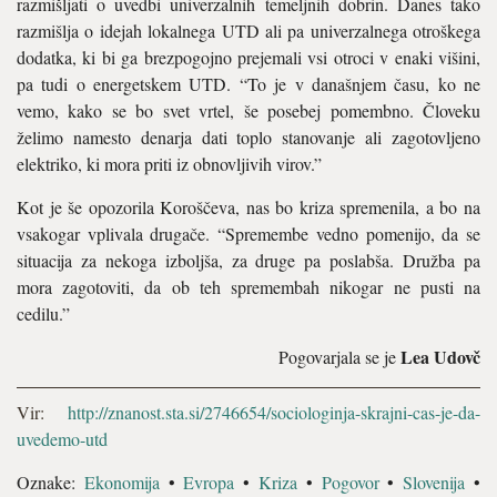
razmišljati o uvedbi univerzalnih temeljnih dobrin. Danes tako
razmišlja o idejah lokalnega UTD ali pa univerzalnega otroškega
dodatka, ki bi ga brezpogojno prejemali vsi otroci v enaki višini,
pa tudi o energetskem UTD. “To je v današnjem času, ko ne
vemo, kako se bo svet vrtel, še posebej pomembno. Človeku
želimo namesto denarja dati toplo stanovanje ali zagotovljeno
elektriko, ki mora priti iz obnovljivih virov.”
Kot je še opozorila Koroščeva, nas bo kriza spremenila, a bo na
vsakogar vplivala drugače. “Spremembe vedno pomenijo, da se
situacija za nekoga izboljša, za druge pa poslabša. Družba pa
mora zagotoviti, da ob teh spremembah nikogar ne pusti na
cedilu.”
Lea Udovč
Pogovarjala se je
Vir:
http://znanost.sta.si/2746654/sociologinja-skrajni-cas-je-da-
uvedemo-utd
Oznake:
Ekonomija
•
Evropa
•
Kriza
•
Pogovor
•
Slovenija
•