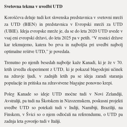
Svetovna tekma v uvedbi UTD
Koroščeva deluje tudi kot slovenska predstavnica v svetovni mreži
za UTD (BIEN) in predstavnica v Evropski mreži za UTD
(UBIE). Ideja evropske mreže je, da se do leta 2020 UTD uvede v
vsaj eni evropski državi, do leta 2025 pa v petih. “V resnici države
kar tekmujemo, katera bo prva in najboljša pri uvedbi najbolj
optimalne rešitve UTD,” je povedala.
Trenutno po njenih besedah najbolje kaže Kanadi, ki je že v 70.
letih izvedla eksperiment z UTD, ki je pokazal blagodejni učinek
na zdravje ljudi, v zadnjih letih pa se ideja zaradi staranja
populacije in pritiska na zdravstvene blagajne ponovno krepi.
Poleg Kanade so ideje UTD močne tudi v Novi Zelandiji,
Avstraliji, pa tudi na Škotskem in Nizozemskem, poskusni projekti
uvedbe UTD so potekali tudi v Indiji, Namibiji, Braziliji, na
Finskem, v Švici so o njem odločali na referendumu, o UTD pa
zadnja leta govorijo tudi v Italiji.