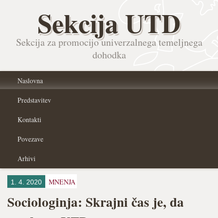
Sekcija UTD
Sekcija za promocijo univerzalnega temeljnega
dohodka
Naslovna
Predstavitev
Kontakti
Povezave
Arhivi
MNENJA
1. 4. 2020
Sociologinja: Skrajni čas je, da