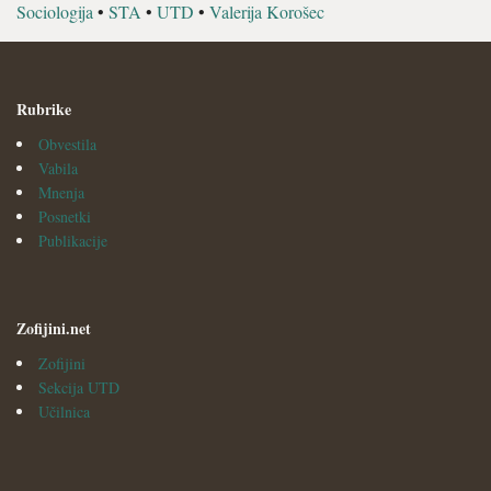
Sociologija
•
STA
•
UTD
•
Valerija Korošec
Rubrike
Obvestila
Vabila
Mnenja
Posnetki
Publikacije
Zofijini.net
Zofijini
Sekcija UTD
Učilnica