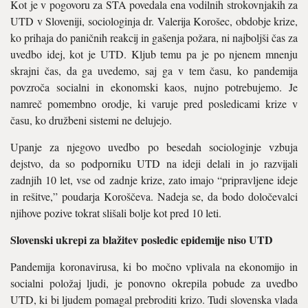
Kot je v pogovoru za STA povedala ena vodilnih strokovnjakih za
UTD v Sloveniji, sociologinja dr. Valerija Korošec, obdobje krize,
ko prihaja do paničnih reakcij in gašenja požara, ni najboljši čas za
uvedbo idej, kot je UTD. Kljub temu pa je po njenem mnenju
skrajni čas, da ga uvedemo, saj ga v tem času, ko pandemija
povzroča socialni in ekonomski kaos, nujno potrebujemo. Je
namreč pomembno orodje, ki varuje pred posledicami krize v
času, ko družbeni sistemi ne delujejo.
Upanje za njegovo uvedbo po besedah sociologinje vzbuja
dejstvo, da so podporniku UTD na ideji delali in jo razvijali
zadnjih 10 let, vse od zadnje krize, zato imajo “pripravljene ideje
in rešitve,” poudarja Koroščeva. Nadeja se, da bodo določevalci
njihove pozive tokrat slišali bolje kot pred 10 leti.
Slovenski ukrepi za blažitev posledic epidemije niso UTD
Pandemija koronavirusa, ki bo močno vplivala na ekonomijo in
socialni položaj ljudi, je ponovno okrepila pobude za uvedbo
UTD, ki bi ljudem pomagal prebroditi krizo. Tudi slovenska vlada