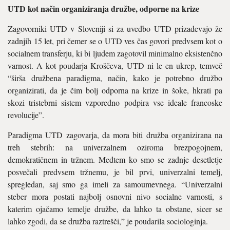
UTD kot način organiziranja družbe, odporne na krize
Zagovorniki UTD v Sloveniji si za uvedbo UTD prizadevajo že
zadnjih 15 let, pri čemer se o UTD ves čas govori predvsem kot o
socialnem transferju, ki bi ljudem zagotovil minimalno eksistenčno
varnost. A kot poudarja Kroščeva, UTD ni le en ukrep, temveč
“širša družbena paradigma, način, kako je potrebno družbo
organizirati, da je čim bolj odporna na krize in šoke, hkrati pa
skozi tristebrni sistem vzporedno podpira vse ideale francoske
revolucije”.
Paradigma UTD zagovarja, da mora biti družba organizirana na
treh stebrih: na univerzalnem oziroma brezpogojnem,
demokratičnem in tržnem. Medtem ko smo se zadnje desetletje
posvečali predvsem tržnemu, je bil prvi, univerzalni temelj,
spregledan, saj smo ga imeli za samoumevnega. “Univerzalni
steber mora postati najbolj osnovni nivo socialne varnosti, s
katerim ojačamo temelje družbe, da lahko ta obstane, sicer se
lahko zgodi, da se družba raztrešči,” je poudarila sociologinja.