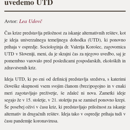
uvedemo UTD
Avtor:
Lea Udovč
Čas krize predstavlja priložnost za iskanje alternativnih rešitev, kot
je ideja univerzalnega temeljnega dohodka (UTD), ki ponovno
prihaja v ospredje. Sociologinja dr. Valerija Korošec, zagovornica
UTD v Sloveniji, meni, da je skrajni čas za njegovo uvedbo, saj je
pomembno varovalo pred posledicami gospodarskih, ekoloških in
zdravstvenih kriz.
Ideja UTD, ki po eni od definicij predstavlja sredstva, s katerimi
človeške skupnosti vsem svojim članom (brez)pogojno in v enaki
meri zagotavljajo preživetje, še zdaleč ni nova. Zametki ideje
segajo že v 15. stoletje, v 21. stoletju pa se zamisel ponovno krepi.
Še posebej oživi v času kriz, ki predstavljajo priložnost za iskanje
alternativ in drugačnih rešitev. Ideja tako v ospredje prihaja tudi v
času pandemije koronavirusa.