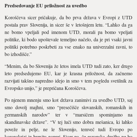
Predsedovanje EU priložnost za uvedbo
Koroščeva sicer pričakuje, da bo prva država v Evropi z UTD
postala prav Slovenija, in sicer še v letošnjem letu. “Lahko da ga
ne bomo vpeljali pod imenom UTD, morali pa bomo vpeljati
politike, ki bodo upoštevale temeljno načelo, da je pri vsaki javni
politiki potrebno poskrbeti za vse enako na univerzalni ravni, to
bo izhodišče.”
“Menim, da bo Slovenija že letos imela UTD tudi zato, ker drugo
leto predsedujemo EU, kar je krasna priložnost, da začnemo
razvijati takšno napredno idejo in smo v tem pogledu svetilnik za
Evropsko unijo,” je prepričana Koroščeva.
Po njenem mnenju smo kot država zanimivi za uvedbo UTD, saj
smo dovolj majhni, smo “presečišče slovanskih, romanskih in
germanskih narodov” ter v “marsičem spominjamo na
skandinavske države”. “V tej luči smo dobra mešanica, ki lahko
poveže in pelje, ne le Slovenijo, temveč tudi Evropo po
koronakrizi in brexitu naprej. Sicer pa, če evropska družba ne bo