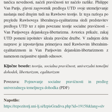
tančica nevednosti, načeli pravičnosti ter načelo razlike. Philippe
Van Parijs, glavni zagovornik predloga UTD svoje utemeljevanje
naslanja med drugim tudi na Rawlsovo teorijo. Iz tega razloga po
pregledu Rawlsovega liberalnega-egalitarizma sledi predstavitev
predloga UTD ter z njim povezane teorije socialne pravičnosti –
Van Parijsovega dejanskega-libertarizma. Avtorica prikaže, zakaj
UTD pomeni izpolnitev ideala pravične družbe. V zadnjem delu
razprave je izpostavljena primerjava med Rawlsovim liberalnim-
egalitarizmom in Van Parijsovim dejanskim-libertarizmom z
namenom razjasnitve njunih odnosov.
Ključne besede:
teorija, socialna pravičnost, univerzalni temeljni
dohodek, libertarizem, egalitarizem
Povezava:
Pojmovanje socialne pravičnosti in predlog
univerzalnega temeljnega dohodka
(PDF)
Napotilo:
https://repozitorij.uni-lj.si/IzpisGradiva.php?id=19158&lang=slv