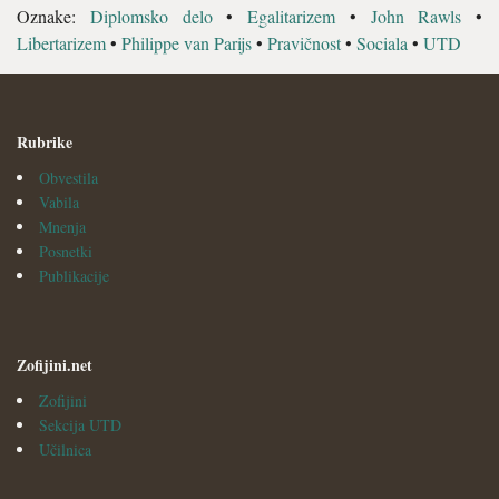
Oznake:
Diplomsko delo
•
Egalitarizem
•
John Rawls
•
Libertarizem
•
Philippe van Parijs
•
Pravičnost
•
Sociala
•
UTD
Rubrike
Obvestila
Vabila
Mnenja
Posnetki
Publikacije
Zofijini.net
Zofijini
Sekcija UTD
Učilnica