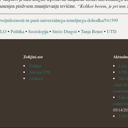
l namenjen predvsem zmanjševanju revščine.
“Kolikor berem, je pri tem 
tvo/priloznosti-in-pasti-univerzalnega-temeljnega-dohodka/541599
SLO
•
Politika
•
Sociologija
•
Srečo Dragoš
•
Tanja Rener
•
UTD
Zofijini.net
Aktualn
Zofijini
List
Sekcija UTD
UTD v
Učilnica
Več k
»Dan člo
konferen
Unive
realen ko
05/14/20
UTD i