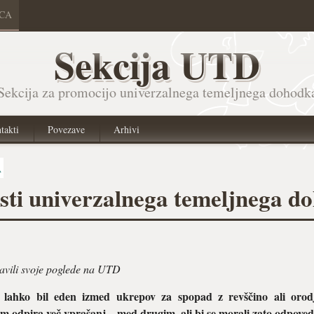
ICA
Sekcija UTD
Sekcija za promocijo univerzalnega temeljnega dohodk
takti
Povezave
Arhivi
A
asti univerzalnega temeljnega d
stavili svoje poglede na UTD
i lahko bil eden izmed ukrepov za spopad z revščino ali orodj
 odpira več vprašanj – med drugim, ali bi se morali zato odpoved