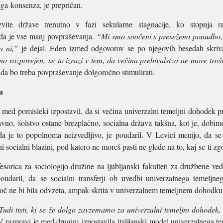
ga konsenza, je prepričan.
ite države trenutno v fazi sekularne stagnacije, ko stopnja ra
 da je vse manj povpraševanja.
“Mi smo soočeni s preseženo ponudbo, 
a ni,”
je dejal. Eden izmed odgovorov se po njegovih besedah skriv
 razporejen, se to izrazi v tem, da večina prebivalstva ne more troši
 da bo treba povpraševanje dolgoročno stimulirati.
a
 med pomisleki izpostavil, da si večina univerzalni temeljni dohodek pre
avno, šolstvo ostane brezplačno, socialna država takšna, kot je, dobi
da je to popolnoma neizvedljivo, je poudaril. V Levici menijo, da 
 socialni blazini, pod katero ne moreš pasti ne glede na to, kaj se ti zg
esorica za sociologijo družine na ljubljanski fakulteti za družbene v
poudaril, da se socialni transferji ob uvedbi univerzalnega temeljne
 ne bi bila odvzeta, ampak skrita v univerzalnem temeljnem dohodku, ki 
Tudi tisti, ki se že dolgo zavzemamo za univerzalni temeljni dohodek, s
V razpravi je med drugim izpostavila italijanski model univerzalnega 