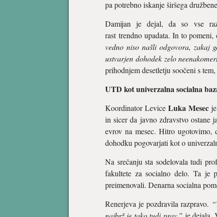
pa potrebno iskanje širšega družbene
Damijan je dejal, da so vse razv
rast trendno upadata. In to pomeni,
vedno niso našli odgovora, zakaj g
ustvarjen dohodek zelo neenakomerno
prihodnjem desetletju soočeni s tem,
UTD kot univerzalna socialna baz
Luka Mesec
Koordinator Levice
je
in sicer da javno zdravstvo ostane j
evrov na mesec. Hitro ugotovimo, 
dohodku pogovarjati kot o univerzalni
Na srečanju sta sodelovala tudi prof
fakultete za socialno delo. Ta je 
preimenovali. Denarna socialna pomoč
Renerjeva je pozdravila razpravo.
“
najbrž je tako tudi prav,”
je dejala. 