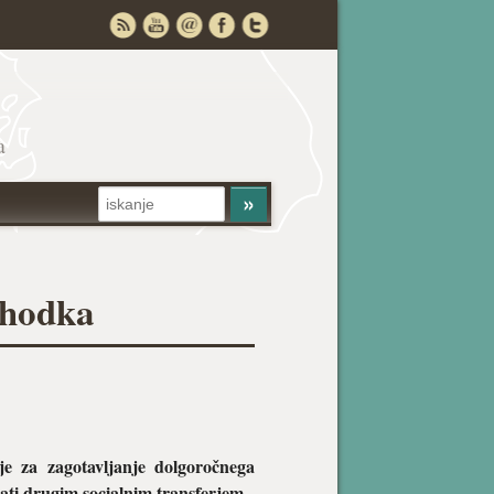
a
ohodka
e za zagotavljanje dolgoročnega
ati drugim socialnim transferjem.