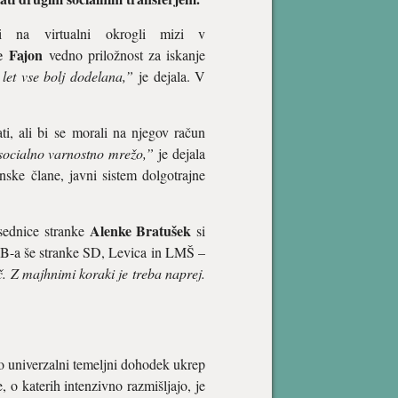
i na virtualni okrogli mizi v
e Fajon
vedno priložnost za iskanje
let vse bolj dodelana,”
je dejala. V
, ali bi se morali na njegov račun
ocialno varnostno mrežo,”
je dejala
ske člane, javni sistem dolgotrajne
Alenke Bratušek
dsednice stranke
si
 SAB-a še stranke SD, Levica in LMŠ –
oč. Z majhnimi koraki je treba naprej.
ko univerzalni temeljni dohodek ukrep
o katerih intenzivno razmišljajo, je