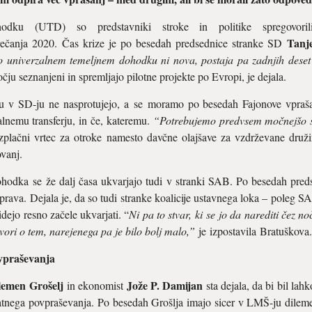
odku (UTD) so predstavniki stroke in politike spregovoril
Tanj
rečanja 2020. Čas krize je po besedah predsednice stranke SD
 univerzalnem temeljnem dohodku ni nova, postaja pa zadnjih deset 
ju seznanjeni in spremljajo pilotne projekte po Evropi, je dejala.
v SD-ju ne nasprotujejo, a se moramo po besedah Fajonove vprašati
nemu transferju, in če, kateremu.
“Potrebujemo predvsem močnejšo s
plačni vrtec za otroke namesto davčne olajšave za vzdrževane družin
vanj.
ohodka se že dalj časa ukvarjajo tudi v stranki SAB. Po besedah pre
razprava. Dejala je, da so tudi stranke koalicije ustavnega loka – poleg
dejo resno začele ukvarjati. “
Ni pa to stvar, ki se jo da narediti čez n
vori o tem, narejenega pa je bilo bolj malo,”
je izpostavila Bratuškova.
vpraševanja
lemen Grošelj
Jože P. Damijan
in ekonomist
sta dejala, da bi bil lah
nega povpraševanja. Po besedah Grošlja imajo sicer v LMŠ-ju dileme, 