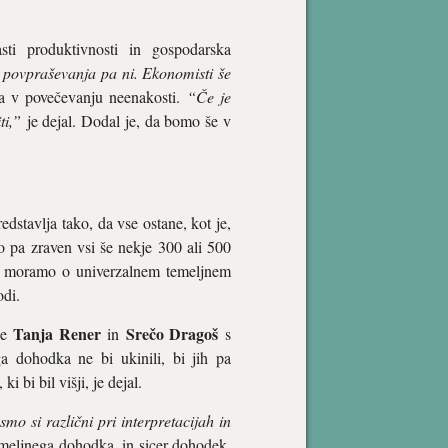
sti produktivnosti in gospodarska
povpraševanja pa ni. Ekonomisti še
a v povečevanju neenakosti.
“Če je
ti,”
je dejal. Dodal je, da bomo še v
dstavlja tako, da vse ostane, kot je,
mo pa zraven vsi še nekje 300 ali 500
se moramo o univerzalnem temeljnem
odi.
Tanja Rener
Srečo Dragoš
ede
in
s
ga dohodka ne bi ukinili, bi jih pa
bi bil višji, je dejal.
mo si različni pri interpretacijah in
temeljnega dohodka, in sicer dohodek,