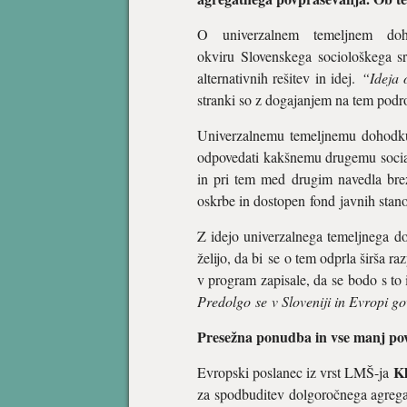
O univerzalnem temeljnem doh
okviru Slovenskega sociološkega s
alternativnih rešitev in idej.
“Ideja o
stranki so z dogajanjem na tem področ
Univerzalnemu temeljnemu dohodku 
odpovedati kakšnemu drugemu social
in pri tem med drugim navedla brez
oskrbe in dostopen fond javnih stano
Z idejo univerzalnega temeljnega d
želijo, da bi se o tem odprla širša 
v program zapisale, da se bodo s to i
Predolgo se v Sloveniji in Evropi go
Presežna ponudba in vse manj po
K
Evropski poslanec iz vrst LMŠ-ja
za spodbuditev dolgoročnega agregat