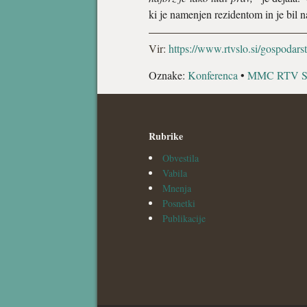
ki je namenjen rezidentom in je bi
Vir:
https://www.rtvslo.si/gospodars
Oznake:
Konferenca
•
MMC RTV 
Rubrike
Obvestila
Vabila
Mnenja
Posnetki
Publikacije