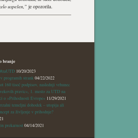
zelo uspešen,”
je opozorila.
o branje
a #zaUTD
10/20/2023
 programih strank
04/22/2022
ot 160 tisoč podpisov, naslednji vrhunec
vekovih pravic«, 1. mesto za UTD na
ci o »Prihodnosti Evrope«
11/29/2021
rzalni temeljni dohodek – utopija ali
ncept za življenje v prihodnje?
21
n prekarnost
04/14/2021