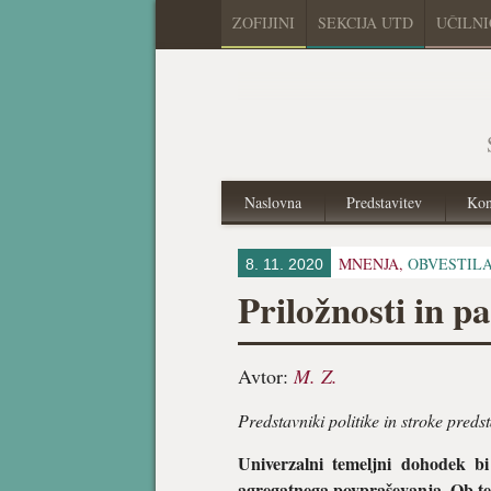
ZOFIJINI
SEKCIJA UTD
UČILN
Naslovna
Predstavitev
Kon
MNENJA,
OBVESTIL
8. 11. 2020
Priložnosti in p
Avtor:
M. Z.
Predstavniki politike in stroke pred
Univerzalni temeljni dohodek b
agregatnega povpraševanja. Ob tem