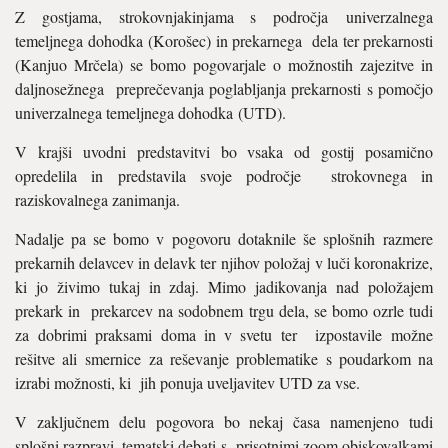
Z gostjama, strokovnjakinjama s področja univerzalnega
temeljnega dohodka (Korošec) in prekarnega dela ter prekarnosti
(Kanjuo Mrčela) se bomo pogovarjale o možnostih zajezitve in
daljnosežnega preprečevanja poglabljanja prekarnosti s pomočjo
univerzalnega temeljnega dohodka (UTD).
V krajši uvodni predstavitvi bo vsaka od gostij posamično
opredelila in predstavila svoje področje strokovnega in
raziskovalnega zanimanja.
Nadalje pa se bomo v pogovoru dotaknile še splošnih razmere
prekarnih delavcev in delavk ter njihov položaj v luči koronakrize,
ki jo živimo tukaj in zdaj. Mimo jadikovanja nad položajem
prekark in prekarcev na sodobnem trgu dela, se bomo ozrle tudi
za dobrimi praksami doma in v svetu ter izpostavile možne
rešitve ali smernice za reševanje problematike s poudarkom na
izrabi možnosti, ki jih ponuja uveljavitev UTD za vse.
V zaključnem delu pogovora bo nekaj časa namenjeno tudi
splošni razpravi, tematski debati s prisotnimi zoom obiskovalkami