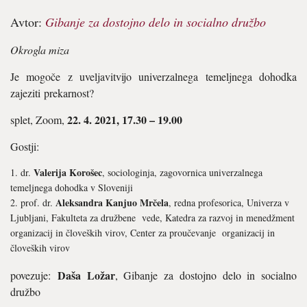
Avtor:
Gibanje za dostojno delo in socialno družbo
Okrogla miza
Je mogoče z uveljavitvijo univerzalnega temeljnega dohodka
zajeziti prekarnost?
22. 4. 2021, 17.30 – 19.00
splet, Zoom,
Gostji:
Valerija Korošec
dr.
, sociologinja, zagovornica univerzalnega
temeljnega dohodka v Sloveniji
Aleksandra Kanjuo Mrčela
prof. dr.
, redna profesorica, Univerza v
Ljubljani, Fakulteta za družbene vede, Katedra za razvoj in menedžment
organizacij in človeških virov, Center za proučevanje organizacij in
človeških virov
Daša Ložar
povezuje:
, Gibanje za dostojno delo in socialno
družbo