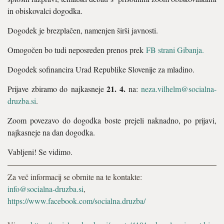
in obiskovalci dogodka.
Dogodek je brezplačen, namenjen širši javnosti.
Omogočen bo tudi neposreden prenos prek
FB strani Gibanja.
Dogodek sofinancira Urad Republike Slovenije za mladino.
21. 4.
Prijave zbiramo do najkasneje
na:
neza.vilhelm@socialna-
druzba.si
.
Zoom povezavo do dogodka boste prejeli naknadno, po prijavi,
najkasneje na dan dogodka.
Vabljeni! Se vidimo.
Za več informacij se obrnite na te kontakte:
info@socialna-druzba.si
,
https://www.facebook.com/socialna.druzba/