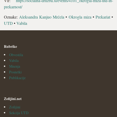
Vir:
https://socialna-druzba.si/events/4101_okrogla-miza-utd-in-
prekarnost/
Oznake:
Aleksandra Kanjuo Mrčela
•
Okrogla miza
•
Prekariat
•
UTD
•
Vabila
Rubrike
Obvestila
Vabila
Mnenja
Posnetki
Publikacije
Zofijini.net
Zofijini
Sekcija UTD