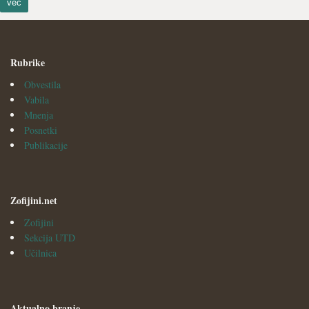
več
Rubrike
Obvestila
Vabila
Mnenja
Posnetki
Publikacije
Zofijini.net
Zofijini
Sekcija UTD
Učilnica
Aktualno branje