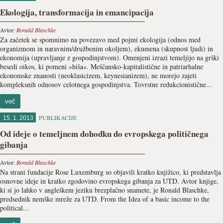
Ekologija, transformacija in emancipacija
Avtor:
Ronald Blaschke
Za začetek se spomnimo na povezavo med pojmi ekologija (odnos med
organizmom in naravnim/družbenim okoljem), ekumena (skupnost ljudi) in
ekonomija (upravljanje z gospodinjstvom). Omenjeni izrazi temeljijo na grški
besedi oikos, ki pomeni »hiša«. Meščansko-kapitalistične in patriarhalne
ekonomske znanosti (neoklasicizem, keynesianizem), ne morejo zajeti
kompleksnih odnosov celotnega gospodinjstva. Tovrstne redukcionistične...
več
PUBLIKACIJE
15. 1. 2013
Od ideje o temeljnem dohodku do evropskega političnega
gibanja
Avtor:
Ronald Blaschke
Na strani fundacije Rose Luxemburg so objavili kratko knjižico, ki predstavlja
osnovne ideje in kratko zgodovino evropskega gibanja za UTD. Avtor knjige,
ki si jo lahko v angleškem jeziku brezplačno snamete, je Ronald Blaschke,
predsednik nemške mreže za UTD. From the Idea of a basic income to the
political...