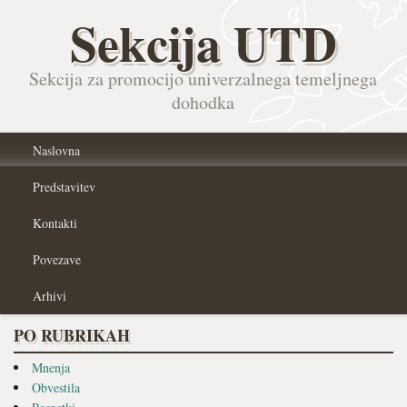
Sekcija UTD
Sekcija za promocijo univerzalnega temeljnega
dohodka
Naslovna
Predstavitev
Kontakti
Povezave
Arhivi
PO RUBRIKAH
Mnenja
Obvestila