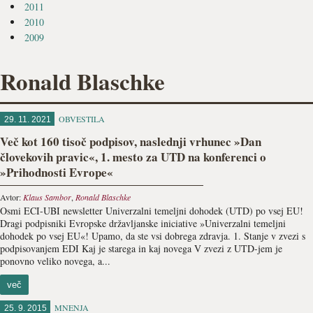
2011
2010
2009
Ronald Blaschke
OBVESTILA
29. 11. 2021
Več kot 160 tisoč podpisov, naslednji vrhunec »Dan
človekovih pravic«, 1. mesto za UTD na konferenci o
»Prihodnosti Evrope«
Avtor:
Klaus Sambor
,
Ronald Blaschke
Osmi ECI-UBI newsletter Univerzalni temeljni dohodek (UTD) po vsej EU!
Dragi podpisniki Evropske državljanske iniciative »Univerzalni temeljni
dohodek po vsej EU«! Upamo, da ste vsi dobrega zdravja. 1. Stanje v zvezi s
podpisovanjem EDI Kaj je starega in kaj novega V zvezi z UTD-jem je
ponovno veliko novega, a...
več
MNENJA
25. 9. 2015