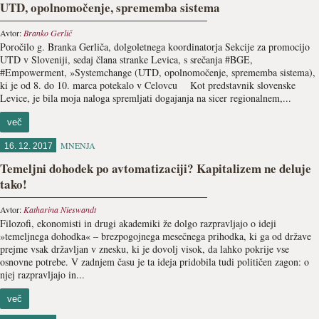
UTD, opolnomočenje, sprememba sistema
Avtor:
Branko Gerlič
Poročilo g. Branka Gerliča, dolgoletnega koordinatorja Sekcije za promocijo
UTD v Sloveniji, sedaj člana stranke Levica, s srečanja #BGE,
#Empowerment, »Systemchange (UTD, opolnomočenje, sprememba sistema),
ki je od 8. do 10. marca potekalo v Celovcu Kot predstavnik slovenske
Levice, je bila moja naloga spremljati dogajanja na sicer regionalnem,...
več
MNENJA
16. 12. 2017
Temeljni dohodek po avtomatizaciji? Kapitalizem ne deluje
tako!
Avtor:
Katharina Nieswandt
Filozofi, ekonomisti in drugi akademiki že dolgo razpravljajo o ideji
»temeljnega dohodka« – brezpogojnega mesečnega prihodka, ki ga od države
prejme vsak državljan v znesku, ki je dovolj visok, da lahko pokrije vse
osnovne potrebe. V zadnjem času je ta ideja pridobila tudi političen zagon: o
njej razpravljajo in...
več