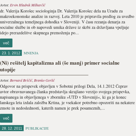
Avtor:
Ervin Hladnik Milharčič
dr. Valerija Korošec sociologinja Dr. Valerija Korošec dela na Uradu za
makroekonomske analize in razvoj. Leta 2010 je pripravila predlog za uvedbo
univerzalnega temeljnega dohodka v Sloveniji. V času rezanja denarja za
socialne službe in ob napovedi umika države iz skrbi za državljana vpeljuje
idejo prerazdelitve skupnega premoženja po...
več
MNENJA
23. 1. 2012
(Ni) rešitelj kapitalizma ali (še manj) primer socialne
utopije
Avtor:
Bernard Brščič
,
Branko Gerlič
Odgovor na prispevek objavljen v Sobotni prilogi Dela, 14.1.2012 Čeprav
avtor obravnavanega članka predstavlja skrajšano verzijo svojega prispevka,
napisanega in objavljenega v zborniku »UTD v Sloveniji«, ki ga je konec
lanskega leta izdala založba Krtina, je vsekakor potrebno opozoriti na nekatere
zmote in nedoslednosti, katerih namen je prek posameznih,...
več
PUBLIKACIJE
28. 12. 2011