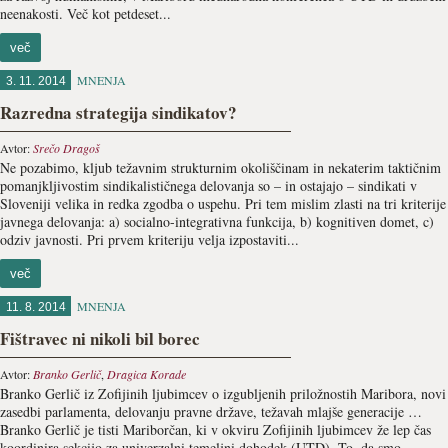
neenakosti. Več kot petdeset...
več
MNENJA
3. 11. 2014
Razredna strategija sindikatov?
Avtor:
Srečo Dragoš
Ne pozabimo, kljub težavnim strukturnim okoliščinam in nekaterim taktičnim
pomanjkljivostim sindikalističnega delovanja so – in ostajajo – sindikati v
Sloveniji velika in redka zgodba o uspehu. Pri tem mislim zlasti na tri kriterije
javnega delovanja: a) socialno-integrativna funkcija, b) kognitiven domet, c)
odziv javnosti. Pri prvem kriteriju velja izpostaviti...
več
MNENJA
11. 8. 2014
Fištravec ni nikoli bil borec
Avtor:
Branko Gerlič
,
Dragica Korade
Branko Gerlič iz Zofijinih ljubimcev o izgubljenih priložnostih Maribora, novi
zasedbi parlamenta, delovanju pravne države, težavah mlajše generacije …
Branko Gerlič je tisti Mariborčan, ki v okviru Zofijinih ljubimcev že lep čas
koordinira sekcijo za univerzalni temeljni dohodek (UTD). To, da smo