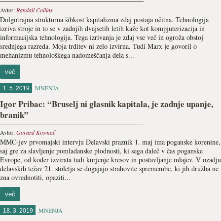
Avtor:
Randall Collins
Dolgotrajna strukturna šibkost kapitalizma zdaj postaja oči­tna. Tehnologija
izriva stroje in to se v zadnjih dvajsetih letih kaže kot kompjuterizacija in
informacijska tehnologija. Tega izrivanja je zdaj vse več in ogroža obstoj
srednjega razreda. Moja trditev ni zelo izvirna. Tudi Marx je govoril o
mehanizmu tehnološkega nadomeščanja dela s...
več
MNENJA
1. 5. 2019
Igor Pribac: “Bruselj ni glasnik kapitala, je zadnje upanje,
branik”
Avtor:
Gorazd Kosmač
MMC-jev prvomajski intervju Delavski praznik 1. maj ima poganske korenine,
saj gre za slavljenje pomladanske plodnosti, ki sega daleč v čas poganske
Evrope, od koder izvirata tudi kurjenje kresov in postavljanje mlajev. V ozadju
delavskih težav 21. stoletja se dogajajo strahovite spremembe, ki jih družba ne
zna ovrednotiti, opaziti...
več
MNENJA
18. 3. 2019