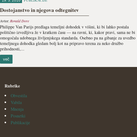
PUBLIKACIJE
19. 3. 2010
Dostojanstvo in njegova odtegnitev
Avtor:
Ronald Dore
Philippe Van Parijs predlaga temeljni dohodek v višini, ki bi lahko postala
politično izvedljiva že v kratkem času — na ravni, ki, kakor pravi, sama ne bi
omogočala udobnega življenjskega standarda. Osebno pa na gibanje za uvedbo
temeljnega dohodka gledam bolj kot na pripravo terena za neko družbo
prihodnosti,...
več
Rubrike
Obvestila
Vabila
Mnenja
Posnetki
Publikacije