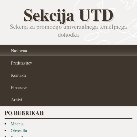
Sekcija UTD
Sekcija za promocijo univerzalnega temeljnega
dohodka
Naslovna
Predstavitev
Kontakti
Povezave
Arhivi
PO RUBRIKAH
Mnenja
Obvestila