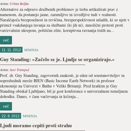
Avtor:
Urban Boljka
Alternative za odpravo družbenih problemov je treba artikulirati prav z
namenom, da postanejo jasne, razumljive in izvedljive tudi v realnosti.
Naraščajoča brezposelnost in revščina, brezperspektivnost mladih, ki so ujeti v
primež vsakdanjega tavanja za službami (ki jih ni), množični protesti proti
varčevalnim ukrepom, politične elite, koruptivna ravnanja tistih na...
več
MNENJA
11. 11. 2012
Guy Standing: »Začelo se je. Ljudje se organizirajo.«
Avtor:
Jure Trampuš
Prof. dr. Guy Standing, zagovornik enakosti, je eden od soustanoviteljev in
sopredsednik mreže BIEN (Basic Income Earth Network) in profesor
ekonomije na Univerzi v Bathu v Veliki Britaniji. Pred kratkim je Guy
Standing obiskal Ljubljano, bil je gost konference o univerzalnem temeljnem
dohodku. Danes, v času varčevanja in krčenja...
več
MNENJA
22. 8. 2012
Ljudi moramo cepiti proti strahu