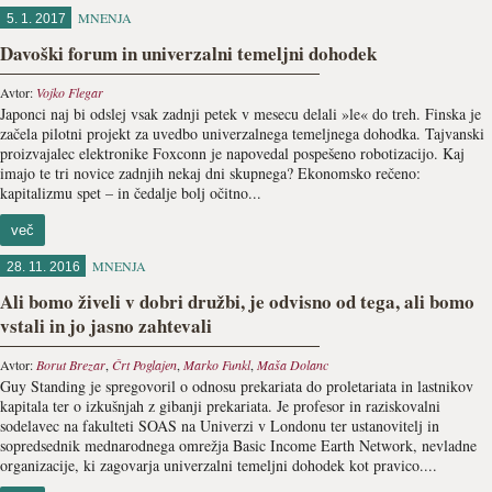
MNENJA
5. 1. 2017
Davoški forum in univerzalni temeljni dohodek
Avtor:
Vojko Flegar
Japonci naj bi odslej vsak zadnji petek v mesecu delali »le« do treh. Finska je
začela pilotni projekt za uvedbo univerzalnega temeljnega dohodka. Tajvanski
proizvajalec elektronike Foxconn je napovedal pospešeno robotizacijo. Kaj
imajo te tri novice zadnjih nekaj dni skupnega? Ekonomsko rečeno:
kapitalizmu spet – in čedalje bolj očitno...
več
MNENJA
28. 11. 2016
Ali bomo živeli v dobri družbi, je odvisno od tega, ali bomo
vstali in jo jasno zahtevali
Avtor:
Borut Brezar
,
Črt Poglajen
,
Marko Funkl
,
Maša Dolanc
Guy Standing je spregovoril o odnosu prekariata do proletariata in lastnikov
kapitala ter o izkušnjah z gibanji prekariata. Je profesor in raziskovalni
sodelavec na fakulteti SOAS na Univerzi v Londonu ter ustanovitelj in
sopredsednik mednarodnega omrežja Basic Income Earth Network, nevladne
organizacije, ki zagovarja univerzalni temeljni dohodek kot pravico....