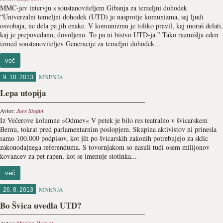
MMC-jev intervju s soustanoviteljem Gibanja za temeljni dohodek
“Univerzalni temeljni dohodek (UTD) je nasprotje komunizma, saj ljudi
osvobaja, ne dela pa jih enake. V komunizmu je toliko pravil, kaj moraš delati,
kaj je prepovedano, dovoljeno. To pa ni bistvo UTD-ja.” Tako razmišlja eden
izmed soustanoviteljev Generacije za temeljni dohodek...
več
MNENJA
9. 10. 2013
Lepa utopija
Avtor:
Jure Stojan
Iz Večerove kolumne »Odmev« V petek je bilo res teatralno v švicarskem
Bernu, tokrat pred parlamentarnim poslopjem. Skupina aktivistov ni prinesla
samo 100.000 podpisov, kot jih po švicarskih zakonih potrebujejo za sklic
zakonodajnega referenduma. S tovornjakom so nasuli tudi osem milijonov
kovancev za pet rapen, kot se imenuje stotinka...
več
MNENJA
26. 8. 2013
Bo Švica uvedla UTD?