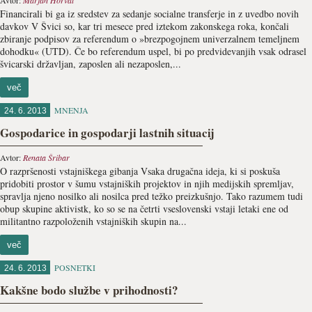
Avtor:
Marjan Horvat
Financirali bi ga iz sredstev za sedanje socialne transferje in z uvedbo novih
davkov V Švici so, kar tri mesece pred iztekom zakonskega roka, končali
zbiranje podpisov za referendum o »brezpogojnem univerzalnem temeljnem
dohodku« (UTD). Če bo referendum uspel, bi po predvidevanjih vsak odrasel
švicarski državljan, zaposlen ali nezaposlen,...
več
MNENJA
24. 6. 2013
Gospodarice in gospodarji lastnih situacij
Avtor:
Renata Šribar
O razpršenosti vstajniškega gibanja Vsaka drugačna ideja, ki si poskuša
pridobiti prostor v šumu vstajniških projektov in njih medijskih spremljav,
spravlja njeno nosilko ali nosilca pred težko preizkušnjo. Tako razumem tudi
obup skupine aktivistk, ko so se na četrti vseslovenski vstaji letaki ene od
militantno razpoloženih vstajniških skupin na...
več
POSNETKI
24. 6. 2013
Kakšne bodo službe v prihodnosti?