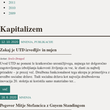
2011
2010
2009
Kapitalizem
MNENJA
,
PUBLIKACIJE
12. 10. 2020
Zakaj je UTD izvedljiv in nujen
Avtor:
Srečo Dragoš
Uvod UTD ne pomeni le kratkoročno uresničljivega, nujnega ter dolgoročno
zagotovljenega izboljšanja kakovosti življenja za vse, še zlasti za najbolj
prizadete – je precej več. Družbena funkcionalnost tega ukrepa je primerljiva z
uvedbo socialne države. Tudi socialna država kot največja družboslovna
inovacija 20. stoletja ni koristila samo materialno ter...
več
MNENJA
16. 6. 2020
Pogovor Mitje Stefancica z Guyem Standingom