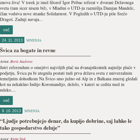
znova živa! V torek je imel filozof Igor Pribac referat v dvorani Državnega
sveta (tam sicer nisem bil), v Mladini o UTD-ju razmišlja Damjan Mandelc,
član vodstva nove stranke Solidarnost. V Pogledih o UTD-ju piše Srečo
Dragoš. Zadnji navaja...
več
MNENJA
24. 11. 2013
Švica za bogate in revne
Avtor:
Boris Jaušovec
Jutri referendum o omejitvi najvišjih plač na dvanajstkratnik najnižje plače v
podjetju, Švica pa bi utegnila postati tudi prva država sveta z univerzalnim
temeljnim dohodkom Na Švico smo južno od Alp in z Balkana zmeraj gledali
kot na nekakšno Indijo Koromandijo, deželo, v kateri se cedita med in
mleko....
več
MNENJA
9. 10. 2013
“Ljudje potrebujejo denar, da kupijo dobrine, saj lahko le
tako gospodarstvo deluje”
Avtor:
Katja Štok