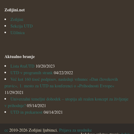
Zofijini.net
Zofijini
Sekcija UTD
Učilnica
Aktualno branje
Lista #zaUTD
10/20/2023
UTD v programih strank
04/22/2022
Več kot 160 tisoč podpisov, naslednji vrhunec »Dan človekovih
pravic«, 1. mesto za UTD na konferenci o »Prihodnosti Evrope«
11/29/2021
Univerzalni temeljni dohodek – utopija ali realen koncept za življenje
v prihodnje?
05/14/2021
UTD in prekarnost
04/14/2021
cc
2010-2026 Zofijini ljubimci.
Prijava za urednike