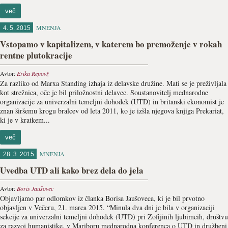
več
MNENJA
4. 5. 2015
Vstopamo v kapitalizem, v katerem bo premoženje v rokah
rentne plutokracije
Avtor:
Erika Repovž
Za razliko od Marxa Standing izhaja iz delavske družine. Mati se je preživljala
kot strežnica, oče je bil priložnostni delavec. Soustanovitelj mednarodne
organizacije za univerzalni temeljni dohodek (UTD) in britanski ekonomist je
znan širšemu krogu bralcev od leta 2011, ko je izšla njegova knjiga Prekariat,
ki je v kratkem...
več
MNENJA
28. 3. 2015
Uvedba UTD ali kako brez dela do jela
Avtor:
Boris Jaušovec
Objavljamo par odlomkov iz članka Borisa Jaušoveca, ki je bil prvotno
objavljen v Večeru, 21. marca 2015. “Minula dva dni je bila v organizaciji
sekcije za univerzalni temeljni dohodek (UTD) pri Zofijinih ljubimcih, društvu
za razvoj humanistike, v Mariboru mednarodna konferenca o UTD in družbeni