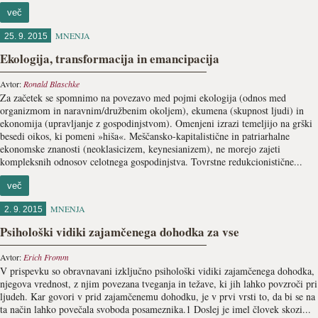
več
MNENJA
25. 9. 2015
Ekologija, transformacija in emancipacija
Avtor:
Ronald Blaschke
Za začetek se spomnimo na povezavo med pojmi ekologija (odnos med
organizmom in naravnim/družbenim okoljem), ekumena (skupnost ljudi) in
ekonomija (upravljanje z gospodinjstvom). Omenjeni izrazi temeljijo na grški
besedi oikos, ki pomeni »hiša«. Meščansko-kapitalistične in patriarhalne
ekonomske znanosti (neoklasicizem, keynesianizem), ne morejo zajeti
kompleksnih odnosov celotnega gospodinjstva. Tovrstne redukcionistične...
več
MNENJA
2. 9. 2015
Psihološki vidiki zajamčenega dohodka za vse
Avtor:
Erich Fromm
V prispevku so obravnavani izključno psihološki vidiki zajamčenega dohodka,
njegova vrednost, z njim povezana tveganja in težave, ki jih lahko povzroči pri
ljudeh. Kar govori v prid zajamčenemu dohodku, je v prvi vrsti to, da bi se na
ta način lahko povečala svoboda posameznika.1 Doslej je imel človek skozi...