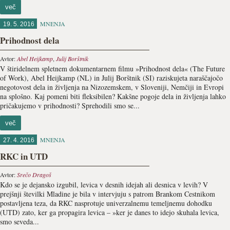
več
MNENJA
19. 5. 2016
Prihodnost dela
Avtor:
Abel Heijkamp
,
Julij Borštnik
V štiridelnem spletnem dokumentarnem filmu »Prihodnost dela« (The Future
of Work), Abel Heijkamp (NL) in Julij Borštnik (SI) raziskujeta naraščajočo
negotovost dela in življenja na Nizozemskem, v Sloveniji, Nemčiji in Evropi
na splošno. Kaj pomeni biti fleksibilen? Kakšne pogoje dela in življenja lahko
pričakujemo v prihodnosti? Sprehodili smo se...
več
MNENJA
27. 4. 2016
RKC in UTD
Avtor:
Srečo Dragoš
Kdo se je dejansko izgubil, levica v desnih idejah ali desnica v levih? V
prejšnji številki Mladine je bila v intervjuju s patrom Brankom Cestnikom
postavljena teza, da RKC nasprotuje univerzalnemu temeljnemu dohodku
(UTD) zato, ker ga propagira levica – »ker je danes to idejo skuhala levica,
smo seveda...