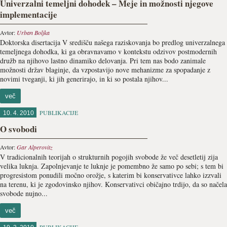
Univerzalni temeljni dohodek – Meje in možnosti njegove
implementacije
Avtor:
Urban Boljka
Doktorska disertacija V središču našega raziskovanja bo predlog univerzalnega
temeljnega dohodka, ki ga obravnavamo v kontekstu odzivov postmodernih
družb na njihovo lastno dinamiko delovanja. Pri tem nas bodo zanimale
možnosti držav blaginje, da vzpostavijo nove mehanizme za spopadanje z
novimi tveganji, ki jih generirajo, in ki so postala njihov...
več
PUBLIKACIJE
10. 4. 2010
O svobodi
Avtor:
Gar Alperovitz
V tradicionalnih teorijah o strukturnih pogojih svobode že več desetletij zija
velika luknja. Zapolnjevanje te luknje je pomembno že samo po sebi; s tem bi
progresistom ponudili močno orožje, s katerim bi konservativce lahko izzvali
na terenu, ki je zgodovinsko njihov. Konservativci običajno trdijo, da so načela
svobode nujno...
več