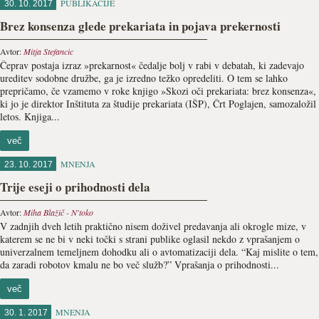
PUBLIKACIJE
30. 10. 2017
Brez konsenza glede prekariata in pojava prekernosti
Avtor:
Mitja Stefancic
Čeprav postaja izraz »prekarnost« čedalje bolj v rabi v debatah, ki zadevajo
ureditev sodobne družbe, ga je izredno težko opredeliti. O tem se lahko
prepričamo, če vzamemo v roke knjigo »Skozi oči prekariata: brez konsenza«,
ki jo je direktor Inštituta za študije prekariata (IŠP), Črt Poglajen, samozaložil
letos. Knjiga...
več
MNENJA
23. 10. 2017
Trije eseji o prihodnosti dela
Avtor:
Miha Blažič - N'toko
V zadnjih dveh letih praktično nisem doživel predavanja ali okrogle mize, v
katerem se ne bi v neki točki s strani publike oglasil nekdo z vprašanjem o
univerzalnem temeljnem dohodku ali o avtomatizaciji dela. “Kaj mislite o tem,
da zaradi robotov kmalu ne bo več služb?” Vprašanja o prihodnosti...
več
MNENJA
30. 1. 2017