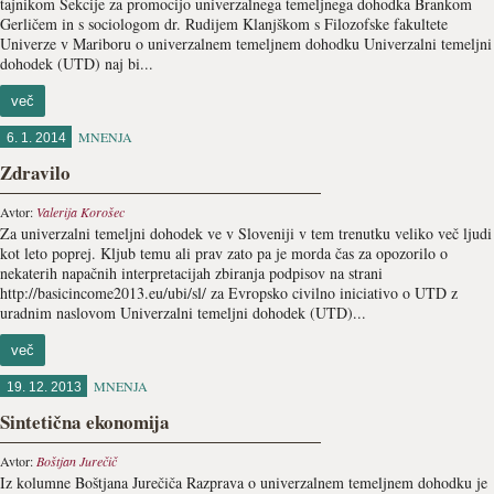
tajnikom Sekcije za promocijo univerzalnega temeljnega dohodka Brankom
Gerličem in s sociologom dr. Rudijem Klanjškom s Filozofske fakultete
Univerze v Mariboru o univerzalnem temeljnem dohodku Univerzalni temeljni
dohodek (UTD) naj bi...
več
MNENJA
6. 1. 2014
Zdravilo
Avtor:
Valerija Korošec
Za univerzalni temeljni dohodek ve v Sloveniji v tem trenutku veliko več ljudi
kot leto poprej. Kljub temu ali prav zato pa je morda čas za opozorilo o
nekaterih napačnih interpretacijah zbiranja podpisov na strani
http://basicincome2013.eu/ubi/sl/ za Evropsko civilno iniciativo o UTD z
uradnim naslovom Univerzalni temeljni dohodek (UTD)...
več
MNENJA
19. 12. 2013
Sintetična ekonomija
Avtor:
Boštjan Jurečič
Iz kolumne Boštjana Jurečiča Razprava o univerzalnem temeljnem dohodku je