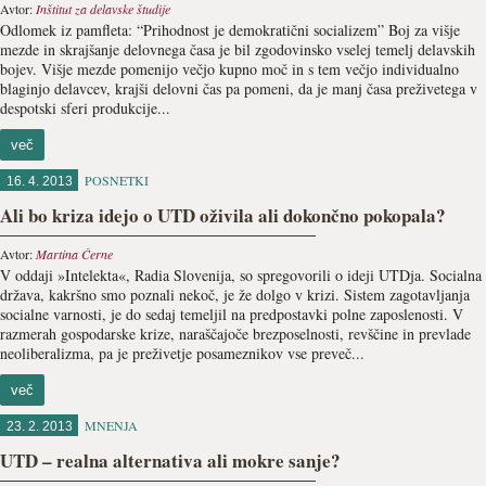
Avtor:
Inštitut za delavske študije
Odlomek iz pamfleta: “Prihodnost je demokratični socializem” Boj za višje
mezde in skrajšanje delovnega časa je bil zgodovinsko vselej temelj delavskih
bojev. Višje mezde pomenijo večjo kupno moč in s tem večjo individualno
blaginjo delavcev, krajši delovni čas pa pomeni, da je manj časa preživetega v
despotski sferi produkcije...
več
POSNETKI
16. 4. 2013
Ali bo kriza idejo o UTD oživila ali dokončno pokopala?
Avtor:
Martina Černe
V oddaji »Intelekta«, Radia Slovenija, so spregovorili o ideji UTDja. Socialna
država, kakršno smo poznali nekoč, je že dolgo v krizi. Sistem zagotavljanja
socialne varnosti, je do sedaj temeljil na predpostavki polne zaposlenosti. V
razmerah gospodarske krize, naraščajoče brezposelnosti, revščine in prevlade
neoliberalizma, pa je preživetje posameznikov vse preveč...
več
MNENJA
23. 2. 2013
UTD – realna alternativa ali mokre sanje?