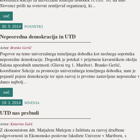
Slovenci prišli na svetovni zemljevid organizacij, ki...
več
POSNETKI
30. 5. 2014
Neposredna demokracija in UTD
Avtor:
Branko Gerlič
Pogovor na temo univerzalnega temeljnega dohodka kot možnega sopotnika
neposredne demokracije. Dogodek je potekal v prijetnem kavarniškem okolju
Salona uporabnih umetnosti (Glavni trg 1, Maribor). Branko Gerlič,
koordinator Sekcije za promocijo univerzalnega temeljnega dohodka, nam je
pojasnil pojem demokracije ter njen razvoj iz prvotno zastavljene neposredne v
danes najbolj...
več
MNENJA
19. 1. 2014
UTD nas prebudi
Avtor:
Katarina Šulek
Z ekonomistom ddr. Matjažem Mulejem z Inštituta za razvoj družbene
odgovornosti in Ekonomsko-poslovne fakultete Univerze v Mariboru, s