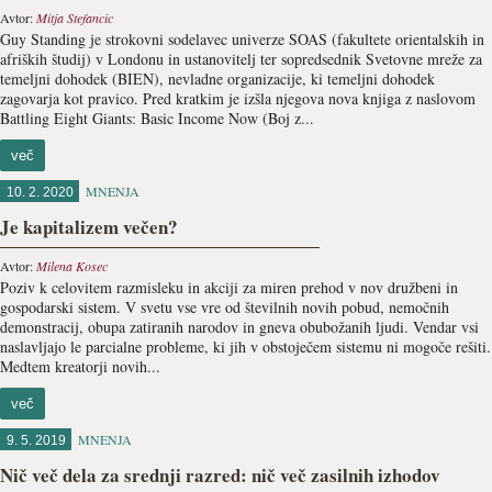
Avtor:
Mitja Stefancic
Guy Standing je strokovni sodelavec univerze SOAS (fakultete orientalskih in
afriških študij) v Londonu in ustanovitelj ter sopredsednik Svetovne mreže za
temeljni dohodek (BIEN), nevladne organizacije, ki temeljni dohodek
zagovarja kot pravico. Pred kratkim je izšla njegova nova knjiga z naslovom
Battling Eight Giants: Basic Income Now (Boj z...
več
MNENJA
10. 2. 2020
Je kapitalizem večen?
Avtor:
Milena Kosec
Poziv k celovitem razmisleku in akciji za miren prehod v nov družbeni in
gospodarski sistem. V svetu vse vre od številnih novih pobud, nemočnih
demonstracij, obupa zatiranih narodov in gneva obubožanih ljudi. Vendar vsi
naslavljajo le parcialne probleme, ki jih v obstoječem sistemu ni mogoče rešiti.
Medtem kreatorji novih...
več
MNENJA
9. 5. 2019
Nič več dela za srednji razred: nič več zasilnih izhodov