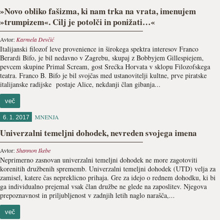
»Novo obliko fašizma, ki nam trka na vrata, imenujem
»trumpizem«. Cilj je potolči in ponižati…«
Avtor:
Karmela Devčić
Italijanski filozof leve provenience in širokega spektra interesov Franco
Berardi Bifo, je bil nedavno v Zagrebu, skupaj z Bobbyjem Gillespiejem,
pevcem skupine Primal Scream, gost Srećka Horvata v sklopu Filozofskega
teatra. Franco B. Bifo je bil svojčas med ustanovitelji kultne, prve piratske
italijanske radijske postaje Alice, nekdanji član gibanja...
več
MNENJA
6. 1. 2017
Univerzalni temeljni dohodek, nevreden svojega imena
Avtor:
Shannon Ikebe
Neprimerno zasnovan univerzalni temeljni dohodek ne more zagotoviti
korenitih družbenih sprememb. Univerzalni temeljni dohodek (UTD) velja za
zamisel, katere čas nepreklicno prihaja. Gre za idejo o rednem dohodku, ki bi
ga individualno prejemal vsak član družbe ne glede na zaposlitev. Njegova
prepoznavnost in priljubljenost v zadnjih letih naglo narašča,...
več