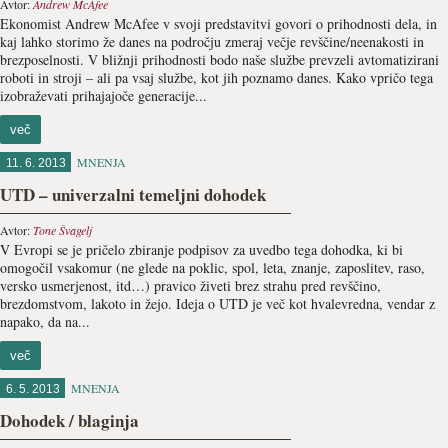
Avtor:
Andrew McAfee
Ekonomist Andrew McAfee v svoji predstavitvi govori o prihodnosti dela, in
kaj lahko storimo že danes na področju zmeraj večje revščine/neenakosti in
brezposelnosti. V bližnji prihodnosti bodo naše službe prevzeli avtomatizirani
roboti in stroji – ali pa vsaj službe, kot jih poznamo danes. Kako vpričo tega
izobraževati prihajajoče generacije...
več
MNENJA
11. 6. 2013
UTD – univerzalni temeljni dohodek
Avtor:
Tone Švagelj
V Evropi se je pričelo zbiranje podpisov za uvedbo tega dohodka, ki bi
omogočil vsakomur (ne glede na poklic, spol, leta, znanje, zaposlitev, raso,
versko usmerjenost, itd…) pravico živeti brez strahu pred revščino,
brezdomstvom, lakoto in žejo. Ideja o UTD je več kot hvalevredna, vendar z
napako, da na...
več
MNENJA
6. 5. 2013
Dohodek / blaginja