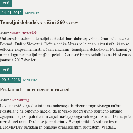
več
MNENJA
14. 11. 2016
Temeljni dohodek v višini 560 evrov
Avtor:
Simona Drevenšek
Univerzalni oziroma temeljni dohodek buri duhove; vzbuja črno-bele odzive.
Povsod. Tudi v Sloveniji. Dežela dedka Mraza je le ena v nizu tistih, ki so se
odločile eksperimentirati z (univerzalnim) temeljnim dohodkom. Parlament je
o predlogu razpravljal prejšnji petek. Dva tisoč brezposelnih bo na Finskem od
januarja 2017 dve leti...
več
MNENJA
20. 5. 2016
Prekariat – novi nevarni razred
Avtor:
Guy Standing
Levica prvič v zgodovini nima nobenega družbeno progresivnega načrta.
Pozabila je na osnovno načelo, da je vsako progresivno politično gibanje
zgrajeno na jezi, potrebah in željah nastajajočega velikega razreda. Danes je ta
razred prekariat. Doslej se je prekariat v Evropi priključeval predvsem
EuroMayDay paradam in ohlapno organiziranim protestom, vendar...