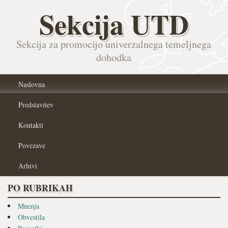
Sekcija UTD
Sekcija za promocijo univerzalnega temeljnega
dohodka
Naslovna
Predstavitev
Kontakti
Povezave
Arhivi
PO RUBRIKAH
Mnenja
Obvestila