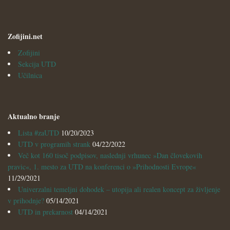
Zofijini.net
Zofijini
Sekcija UTD
Učilnica
Aktualno branje
Lista #zaUTD
10/20/2023
UTD v programih strank
04/22/2022
Več kot 160 tisoč podpisov, naslednji vrhunec »Dan človekovih
pravic«, 1. mesto za UTD na konferenci o »Prihodnosti Evrope«
11/29/2021
Univerzalni temeljni dohodek – utopija ali realen koncept za življenje
v prihodnje?
05/14/2021
UTD in prekarnost
04/14/2021