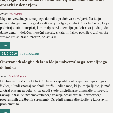
opraviti z denarjem
Avtor:
Will Martin
Ideja univerzalnega temeljnega dohodka pridobiva na veljavi. Na idejo
univerzalnega temeljnega dohodka se je dolgo gledalo kot na fantazijo, ki jo
podpirajo naivni utopisti, ker predpostavka temeljnega dohodka je, da ljudem
damo denar – določen mesečni znesek, s katerim lahko pokrijejo življenjske
stroške kot so hrana, prevoz, oblačila in...
več
PUBLIKACIJE
24. 5. 2016
Onstran ideologije dela in ideja univerzalnega temeljnega
dohodka
Avtor:
Daniel Popović
Doktorska disertacija Delo kot plačana zaposlitev ohranja osrednjo vlogo v
življenju ljudi znotraj sodobnih družb – edina moč, ki jo imajo ljudje, je moč
znotraj plačanega dela, ki pa zaradi svoje disciplinarne dimenzije prispeva k
razvoju/ohranitvi nedemokratičnega značaja posameznika, nezmožnega
progresivnih družbenih sprememb. Osrednji namen disertacije je izpostaviti
problematiko...
več