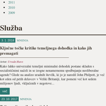
2011
2010
2009
Služba
MNENJA
3. 1. 2018
Ključne točke kritike temeljnega dohodka in kako jih
premagati
Avtor:
Ursula Huws
Kako lahko univerzalni temeljni minimalni dohodek postane skladen s
socialističnimi načeli in se izogne nenamernemu spodbujanju neoliberalne
agende? Glede na analizo uradnih številk, ki jo je naredil John Philpott, je več
kot eden od petih delavcev v Veliki Britaniji, kar pomeni več kot sedem
milijonov ljudi, vključenih v negotove...
več
MNENJA
23. 10. 2017