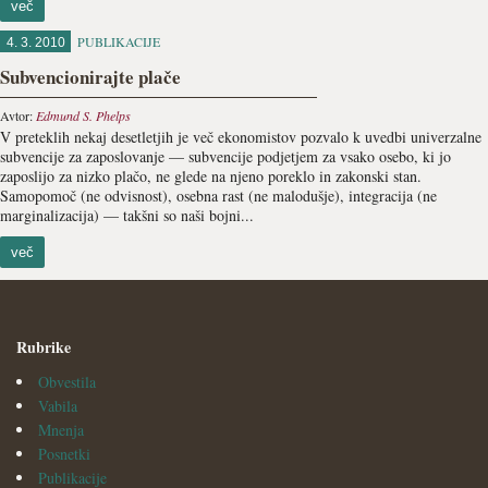
več
PUBLIKACIJE
4. 3. 2010
Subvencionirajte plače
Avtor:
Edmund S. Phelps
V preteklih nekaj desetletjih je več ekonomistov pozvalo k uvedbi univerzalne
subvencije za zaposlovanje — subvencije podjetjem za vsako osebo, ki jo
zaposlijo za nizko plačo, ne glede na njeno poreklo in zakonski stan.
Samopomoč (ne odvisnost), osebna rast (ne malodušje), integracija (ne
marginalizacija) — takšni so naši bojni...
več
Rubrike
Obvestila
Vabila
Mnenja
Posnetki
Publikacije