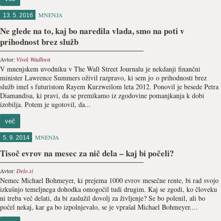
MNENJA
13. 5. 2016
Ne glede na to, kaj bo naredila vlada, smo na poti v
prihodnost brez služb
Avtor:
Vivek Wadhwa
V mnenjskem uvodniku v The Wall Street Journalu je nekdanji finančni
minister Lawrence Summers oživil razpravo, ki sem jo o prihodnosti brez
služb imel s futuristom Rayem Kurzweilom leta 2012. Ponovil je besede Petra
Diamandisa, ki pravi, da se premikamo iz zgodovine pomanjkanja k dobi
izobilja. Potem je ugotovil, da...
več
MNENJA
5. 9. 2014
Tisoč evrov na mesec za nič dela – kaj bi počeli?
Avtor:
Delo.si
Nemec Michael Bohmeyer, ki prejema 1000 evrov mesečne rente, bi rad svojo
izkušnjo temeljnega dohodka omogočil tudi drugim. Kaj se zgodi, ko človeku
ni treba več delati, da bi zaslužil dovolj za življenje? Se bo polenil, ali bo
počel nekaj, kar ga bo izpolnjevalo, se je vprašal Michael Bohmeyer....