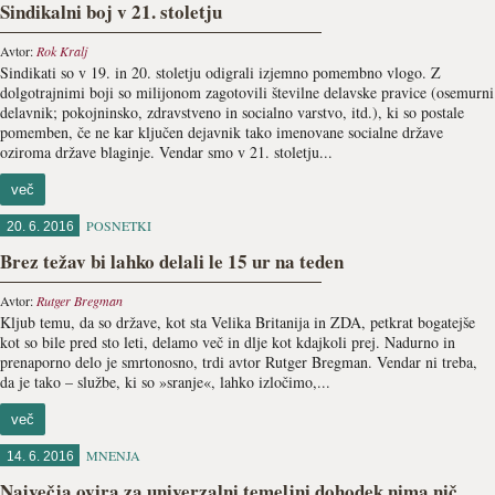
Sindikalni boj v 21. stoletju
Avtor:
Rok Kralj
Sindikati so v 19. in 20. stoletju odigrali izjemno pomembno vlogo. Z
dolgotrajnimi boji so milijonom zagotovili številne delavske pravice (osemurni
delavnik; pokojninsko, zdravstveno in socialno varstvo, itd.), ki so postale
pomemben, če ne kar ključen dejavnik tako imenovane socialne države
oziroma države blaginje. Vendar smo v 21. stoletju...
več
POSNETKI
20. 6. 2016
Brez težav bi lahko delali le 15 ur na teden
Avtor:
Rutger Bregman
Kljub temu, da so države, kot sta Velika Britanija in ZDA, petkrat bogatejše
kot so bile pred sto leti, delamo več in dlje kot kdajkoli prej. Nadurno in
prenaporno delo je smrtonosno, trdi avtor Rutger Bregman. Vendar ni treba,
da je tako – službe, ki so »sranje«, lahko izločimo,...
več
MNENJA
14. 6. 2016
Največja ovira za univerzalni temeljni dohodek nima nič