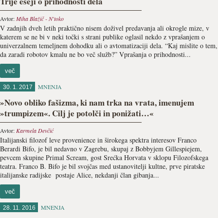
Trije eseji o prihodnosti dela
Avtor:
Miha Blažič - N'toko
V zadnjih dveh letih praktično nisem doživel predavanja ali okrogle mize, v
katerem se ne bi v neki točki s strani publike oglasil nekdo z vprašanjem o
univerzalnem temeljnem dohodku ali o avtomatizaciji dela. “Kaj mislite o tem,
da zaradi robotov kmalu ne bo več služb?” Vprašanja o prihodnosti...
več
MNENJA
30. 1. 2017
»Novo obliko fašizma, ki nam trka na vrata, imenujem
»trumpizem«. Cilj je potolči in ponižati…«
Avtor:
Karmela Devčić
Italijanski filozof leve provenience in širokega spektra interesov Franco
Berardi Bifo, je bil nedavno v Zagrebu, skupaj z Bobbyjem Gillespiejem,
pevcem skupine Primal Scream, gost Srećka Horvata v sklopu Filozofskega
teatra. Franco B. Bifo je bil svojčas med ustanovitelji kultne, prve piratske
italijanske radijske postaje Alice, nekdanji član gibanja...
več
MNENJA
28. 11. 2016