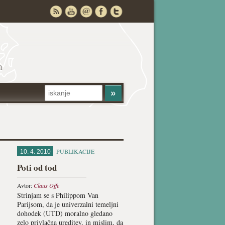
a
PUBLIKACIJE
10. 4. 2010
Poti od tod
Avtor:
Claus Offe
Strinjam se s Philippom Van
Parijsom, da je univerzalni temeljni
dohodek (UTD) moralno gledano
zelo privlačna ureditev, in mislim, da