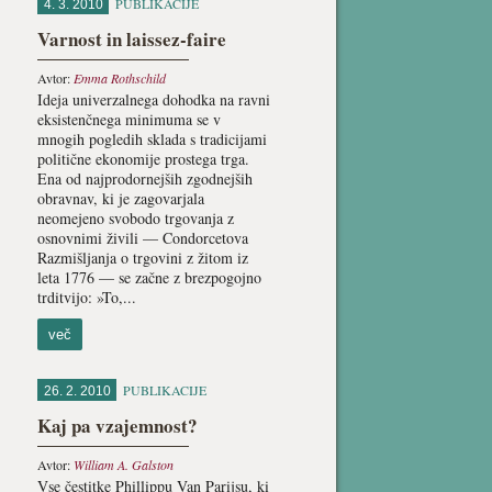
PUBLIKACIJE
4. 3. 2010
Varnost in laissez-faire
Avtor:
Emma Rothschild
Ideja univerzalnega dohodka na ravni
eksistenčnega minimuma se v
mnogih pogledih sklada s tradicijami
politične ekonomije prostega trga.
Ena od najprodornejših zgodnejših
obravnav, ki je zagovarjala
neomejeno svobodo trgovanja z
osnovnimi živili — Condorcetova
Razmišljanja o trgovini z žitom iz
leta 1776 — se začne z brezpogojno
trditvijo: »To,...
več
PUBLIKACIJE
26. 2. 2010
Kaj pa vzajemnost?
Avtor:
William A. Galston
Vse čestitke Phillippu Van Parijsu, ki