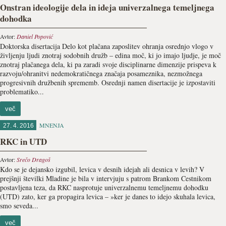
Onstran ideologije dela in ideja univerzalnega temeljnega
dohodka
Avtor:
Daniel Popović
Doktorska disertacija Delo kot plačana zaposlitev ohranja osrednjo vlogo v
življenju ljudi znotraj sodobnih družb – edina moč, ki jo imajo ljudje, je moč
znotraj plačanega dela, ki pa zaradi svoje disciplinarne dimenzije prispeva k
razvoju/ohranitvi nedemokratičnega značaja posameznika, nezmožnega
progresivnih družbenih sprememb. Osrednji namen disertacije je izpostaviti
problematiko...
več
MNENJA
27. 4. 2016
RKC in UTD
Avtor:
Srečo Dragoš
Kdo se je dejansko izgubil, levica v desnih idejah ali desnica v levih? V
prejšnji številki Mladine je bila v intervjuju s patrom Brankom Cestnikom
postavljena teza, da RKC nasprotuje univerzalnemu temeljnemu dohodku
(UTD) zato, ker ga propagira levica – »ker je danes to idejo skuhala levica,
smo seveda...
več