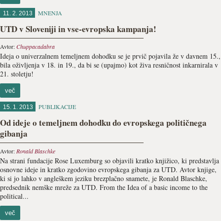
MNENJA
11. 2. 2013
UTD v Sloveniji in vse-evropska kampanja!
Avtor:
Chuppacadabra
Ideja o univerzalnem temeljnem dohodku se je prvič pojavila že v davnem 15.,
bila oživljenja v 18. in 19., da bi se (upajmo) kot živa resničnost inkarnirala v
21. stoletju!
več
PUBLIKACIJE
15. 1. 2013
Od ideje o temeljnem dohodku do evropskega političnega
gibanja
Avtor:
Ronald Blaschke
Na strani fundacije Rose Luxemburg so objavili kratko knjižico, ki predstavlja
osnovne ideje in kratko zgodovino evropskega gibanja za UTD. Avtor knjige,
ki si jo lahko v angleškem jeziku brezplačno snamete, je Ronald Blaschke,
predsednik nemške mreže za UTD. From the Idea of a basic income to the
political...
več