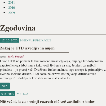
2011
2010
2009
Zgodovina
MNENJA
,
PUBLIKACIJE
12. 10. 2020
Zakaj je UTD izvedljiv in nujen
Avtor:
Srečo Dragoš
Uvod UTD ne pomeni le kratkoročno uresničljivega, nujnega ter dolgoročno
zagotovljenega izboljšanja kakovosti življenja za vse, še zlasti za najbolj
prizadete – je precej več. Družbena funkcionalnost tega ukrepa je primerljiva z
uvedbo socialne države. Tudi socialna država kot največja družboslovna
inovacija 20. stoletja ni koristila samo materialno ter...
več
MNENJA
9. 5. 2019
Nič več dela za srednji razred: nič več zasilnih izhodov