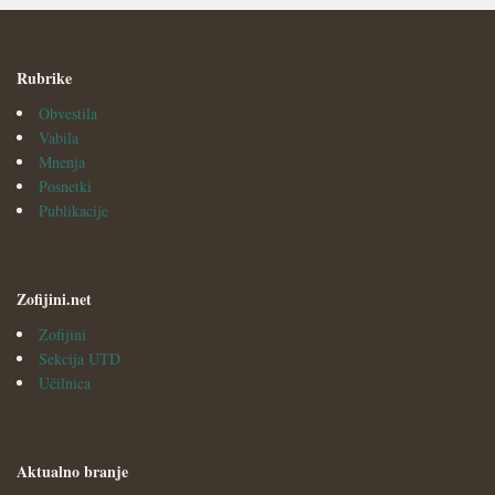
Rubrike
Obvestila
Vabila
Mnenja
Posnetki
Publikacije
Zofijini.net
Zofijini
Sekcija UTD
Učilnica
Aktualno branje