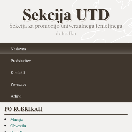
Sekcija UTD
Sekcija za promocijo univerzalnega temeljnega
dohodka
Naslovna
Predstavitev
Kontakti
Povezave
Arhivi
PO RUBRIKAH
Mnenja
Obvestila