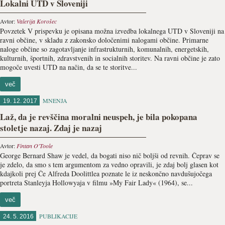
Lokalni UTD v Sloveniji
Avtor:
Valerija Korošec
Povzetek V prispevku je opisana možna izvedba lokalnega UTD v Sloveniji na
ravni občine, v skladu z zakonsko določenimi nalogami občine. Primarne
naloge občine so zagotavljanje infrastrukturnih, komunalnih, energetskih,
kulturnih, športnih, zdravstvenih in socialnih storitev. Na ravni občine je zato
mogoče uvesti UTD na način, da se te storitve...
več
MNENJA
19. 12. 2017
Laž, da je revščina moralni neuspeh, je bila pokopana
stoletje nazaj. Zdaj je nazaj
Avtor:
Fintan O'Toole
George Bernard Shaw je vedel, da bogati niso nič boljši od revnih. Čeprav se
je zdelo, da smo s tem argumentom za vedno opravili, je zdaj bolj glasen kot
kdajkoli prej Če Alfreda Doolittlea poznate le iz neskončno navdušujočega
portreta Stanleyja Hollowyaja v filmu »My Fair Lady« (1964), se...
več
PUBLIKACIJE
24. 5. 2016