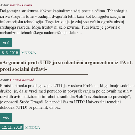
Avtor:
Randall Collins
Dolgotrajna strukturna šibkost kapitalizma zdaj postaja oči­tna. Tehnologija
izriva stroje in to se v zadnjih dvajsetih letih kaže kot kompjuterizacija in
informacijska tehnologija. Tega izrivanja je zdaj vse več in ogroža obstoj
srednjega razreda. Moja trditev ni zelo izvirna. Tudi Marx je govoril o
mehanizmu tehnološkega nadomeščanja dela s...
več
MNENJA
8. 3. 2019
»Argumenti proti UTD-ju so identični argumentom iz 19. st.
proti socialni državi«
Avtor:
Gorazd Kosmač
Piratska stranka predlaga zapis UTD-ja v ustavo Problem, ki ga imajo sodobne
družbe, je, da se vrzel med ponudbo in povpraševanjem po delovnih mestih v
razvitih avtomatiziranih in robotiziranih družbah “revolucionarno povečuje”,
je opozoril Srečo Dragoš. Je napočil čas za UTD? Univerzalni temeljni
dohodek (UTD) bi pomenil, da bi...
več
MNENJA
12. 11. 2018