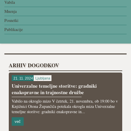
Vabila
Mnenja
Posnetki
Publikacije
ARHIV DOGODKOV
21. 11. 2024
Ljubljana
Univerzalne temeljne storitve: gradniki
enakopravne in trajnostne družbe
Vabilo na okroglo mizo V četrtek, 21. novembra, ob 19:00 bo v
Knjižnici Otona Župančiča potekala okrogla miza Univerzalne
temeljne storitve: gradniki enakopravne in...
več