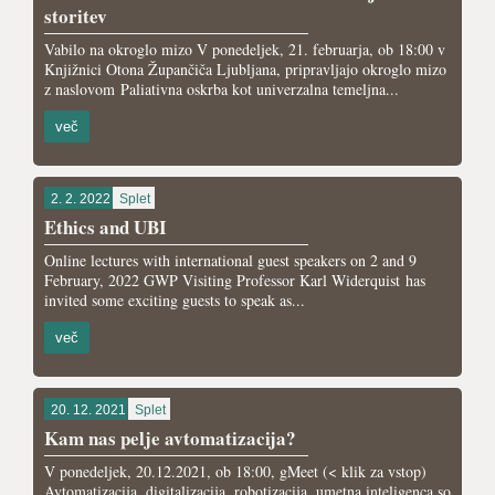
storitev
Vabilo na okroglo mizo V ponedeljek, 21. februarja, ob 18:00 v
Knjižnici Otona Župančiča Ljubljana, pripravljajo okroglo mizo
z naslovom Paliativna oskrba kot univerzalna temeljna...
več
2. 2. 2022
Splet
Ethics and UBI
Online lectures with international guest speakers on 2 and 9
February, 2022 GWP Visiting Professor Karl Widerquist has
invited some exciting guests to speak as...
več
20. 12. 2021
Splet
Kam nas pelje avtomatizacija?
V ponedeljek, 20.12.2021, ob 18:00, gMeet (< klik za vstop)
Avtomatizacija, digitalizacija, robotizacija, umetna inteligenca so