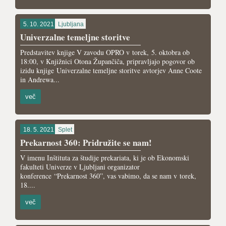
5. 10. 2021
Ljubljana
Univerzalne temeljne storitve
Predstavitev knjige V zavodu OPRO v torek, 5. oktobra ob
18:00, v Knjižnici Otona Župančiča, pripravljajo pogovor ob
izidu knjige Univerzalne temeljne storitve avtorjev Anne Coote
in Andrewa...
več
18. 5. 2021
Splet
Prekarnost 360: Pridružite se nam!
V imenu Inštituta za študije prekariata, ki je ob Ekonomski
fakulteti Univerze v Ljubljani organizator
konference “Prekarnost 360”, vas vabimo, da se nam v torek,
18....
več