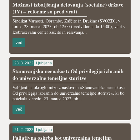
Možnost izboljšanja delovanja (socialne) države
(IV) – reforme so pred vrati
Sindikat Varnosti, Obrambe, Zaščite in Družine (SVOZD), v
torek, 28. marca 2023, ob 12:00 (predvidoma do 15:00), vabi v
Izobraževalni center zaščite in reševanja...
več
23. 3. 2022
Ljubljana
Stanovanjska neenakost: Od privilegija izbranih
do univerzalne temeljne storitve
Vabljeni na okroglo mizo z naslovom »Stanovanjska neenakost:
Od privilegija izbranih do univerzalne temeljne storitve«, ki bo
potekala v sredo, 23. marec 2022, ob...
več
21. 2. 2022
Ljubljana
Paliativna oskrba kot univerzalna temeljna