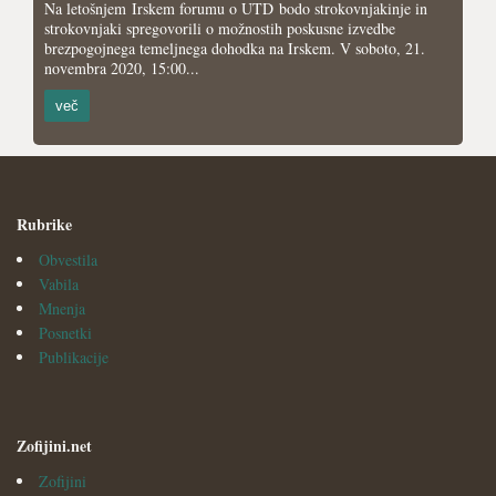
Na letošnjem Irskem forumu o UTD bodo strokovnjakinje in
strokovnjaki spregovorili o možnostih poskusne izvedbe
brezpogojnega temeljnega dohodka na Irskem. V soboto, 21.
novembra 2020, 15:00...
več
Rubrike
Obvestila
Vabila
Mnenja
Posnetki
Publikacije
Zofijini.net
Zofijini