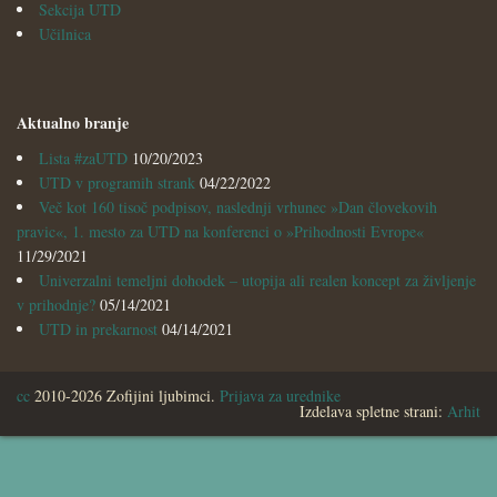
Sekcija UTD
Učilnica
Aktualno branje
Lista #zaUTD
10/20/2023
UTD v programih strank
04/22/2022
Več kot 160 tisoč podpisov, naslednji vrhunec »Dan človekovih
pravic«, 1. mesto za UTD na konferenci o »Prihodnosti Evrope«
11/29/2021
Univerzalni temeljni dohodek – utopija ali realen koncept za življenje
v prihodnje?
05/14/2021
UTD in prekarnost
04/14/2021
cc
2010-2026 Zofijini ljubimci.
Prijava za urednike
Izdelava spletne strani:
Arhit