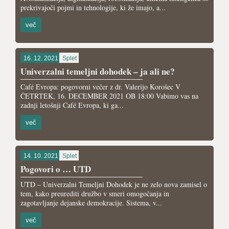
prekrivajoči pojmi in tehnologije, ki že imajo, a...
več
16. 12. 2021
Splet
Univerzalni temeljni dohodek – ja ali ne?
Café Evropa: pogovorni večer z dr. Valerijo Korošec V
ČETRTEK, 16. DECEMBER 2021 OB 18:00 Vabimo vas na
zadnji letošnji Café Evropa, ki ga...
več
14. 10. 2021
Splet
Pogovori o … UTD
UTD – Univerzalni Temeljni Dohodek je ne zelo nova zamisel o
tem, kako preurediti družbo v smeri omogočanja in
zagotavljanje dejanske demokracije. Sistema, v...
več