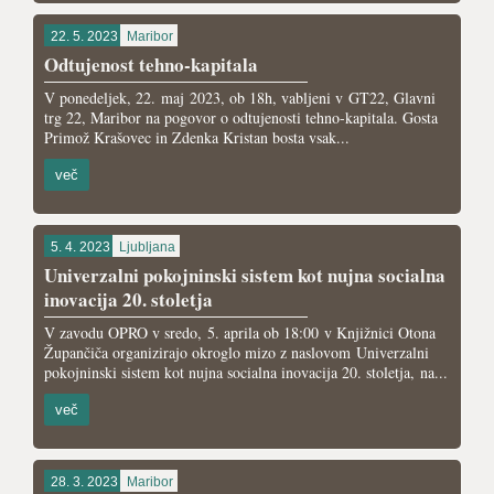
22. 5. 2023
Maribor
Odtujenost tehno-kapitala
V ponedeljek, 22. maj 2023, ob 18h, vabljeni v GT22, Glavni
trg 22, Maribor na pogovor o odtujenosti tehno-kapitala. Gosta
Primož Krašovec in Zdenka Kristan bosta vsak...
več
5. 4. 2023
Ljubljana
Univerzalni pokojninski sistem kot nujna socialna
inovacija 20. stoletja
V zavodu OPRO v sredo, 5. aprila ob 18:00 v Knjižnici Otona
Župančiča organizirajo okroglo mizo z naslovom Univerzalni
pokojninski sistem kot nujna socialna inovacija 20. stoletja, na...
več
28. 3. 2023
Maribor