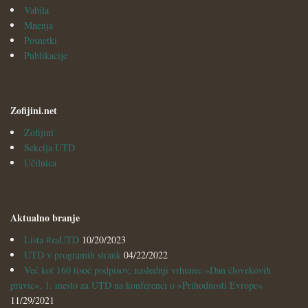
Vabila
Mnenja
Posnetki
Publikacije
Zofijini.net
Zofijini
Sekcija UTD
Učilnica
Aktualno branje
Lista #zaUTD
10/20/2023
UTD v programih strank
04/22/2022
Več kot 160 tisoč podpisov, naslednji vrhunec »Dan človekovih
pravic«, 1. mesto za UTD na konferenci o »Prihodnosti Evrope«
11/29/2021