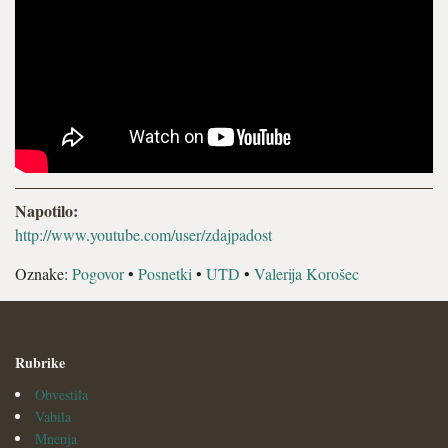
Napotilo:
http://www.youtube.com/user/zdajpadost
Oznake:
Pogovor
•
Posnetki
•
UTD
•
Valerija Korošec
Rubrike
Obvestila
Vabila
Mnenja