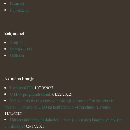
Posnetki
Publikacije
Zofijini.net
Zofijini
Sekcija UTD
Učilnica
Aktualno branje
Lista #zaUTD
10/20/2023
UTD v programih strank
04/22/2022
Več kot 160 tisoč podpisov, naslednji vrhunec »Dan človekovih
pravic«, 1. mesto za UTD na konferenci o »Prihodnosti Evrope«
11/29/2021
Univerzalni temeljni dohodek – utopija ali realen koncept za življenje
v prihodnje?
05/14/2021