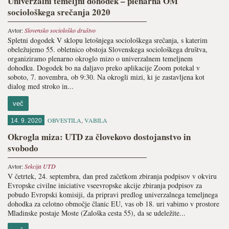
Univerzalni temeljni dohodek – plenarna OM
sociološkega srečanja 2020
Avtor:
Slovensko sociološko društvo
Spletni dogodek V sklopu letošnjega sociološkega srečanja, s katerim
obeležujemo 55. obletnico obstoja Slovenskega sociološkega društva,
organiziramo plenarno okroglo mizo o univerzalnem temeljnem
dohodku. Dogodek bo na daljavo preko aplikacije Zoom potekal v
soboto, 7. novembra, ob 9:30. Na okrogli mizi, ki je zastavljena kot
dialog med stroko in...
več
OBVESTILA
,
VABILA
14. 9. 2020
Okrogla miza: UTD za človekovo dostojanstvo in
svobodo
Avtor:
Sekcija UTD
V četrtek, 24. septembra, dan pred začetkom zbiranja podpisov v okviru
Evropske civilne iniciative vseevropske akcije zbiranja podpisov za
pobudo Evropski komisiji, da pripravi predlog univerzalnega temeljnega
dohodka za celotno območje članic EU, vas ob 18. uri vabimo v prostore
Mladinske postaje Moste (Zaloška cesta 55), da se udeležite...