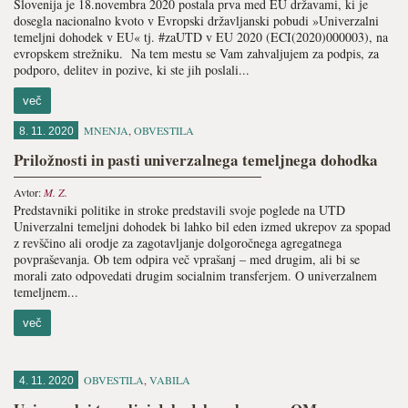
Slovenija je 18.novembra 2020 postala prva med EU državami, ki je
dosegla nacionalno kvoto v Evropski državljanski pobudi »Univerzalni
temeljni dohodek v EU« tj. #zaUTD v EU 2020 (ECI(2020)000003), na
evropskem strežniku. Na tem mestu se Vam zahvaljujem za podpis, za
podporo, delitev in pozive, ki ste jih poslali...
več
MNENJA
,
OBVESTILA
8. 11. 2020
Priložnosti in pasti univerzalnega temeljnega dohodka
Avtor:
M. Z.
Predstavniki politike in stroke predstavili svoje poglede na UTD
Univerzalni temeljni dohodek bi lahko bil eden izmed ukrepov za spopad
z revščino ali orodje za zagotavljanje dolgoročnega agregatnega
povpraševanja. Ob tem odpira več vprašanj – med drugim, ali bi se
morali zato odpovedati drugim socialnim transferjem. O univerzalnem
temeljnem...
več
OBVESTILA
,
VABILA
4. 11. 2020