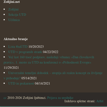
Zofijini.net
Zofijini
Sekcija UTD
Učilnica
Aktualno branje
Lista #zaUTD
10/20/2023
UTD v programih strank
04/22/2022
Več kot 160 tisoč podpisov, naslednji vrhunec »Dan človekovih
pravic«, 1. mesto za UTD na konferenci o »Prihodnosti Evrope«
11/29/2021
Univerzalni temeljni dohodek – utopija ali realen koncept za življenje
v prihodnje?
05/14/2021
UTD in prekarnost
04/14/2021
cc
2010-2026 Zofijini ljubimci.
Prijava za urednike
Izdelava spletne strani:
Arhit