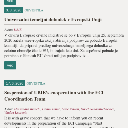
več
OBVESTILA
3. 8. 2020
Univerzalni temeljni dohodek v Evropski Uniji
Avtor:
UBIE
V okviru Evropske civilne iniciative se bo v Evropski uniji 25. septembra
2020 začela vseevropska akcija zbiranja podpisov za pobudo Evropski
komisiji, da pripravi predlog univerzalnega temeljnega dohodka za
celotno območje članic EU, in trajala leto dni. Za uspešnost pobude je
potrebno v članicah EU zbrati milijon podpisov iz...
več
OBVESTILA
17. 6. 2020
Suspension of UBIE’s cooperation with the ECI
Coordination Team
Avtor:
Alessandra Bianchi
,
Dániel Fehér
,
Leire Rincón
,
Ulrich Schachtschneider
,
Vladan Lausevic
It is with grave concern that we have to inform you on recent
developments in the preparation of the ECI Campaign “Start