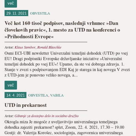
več
OBVESTILA
29. 11. 2021
Več kot 160 tisoč podpisov, naslednji vrhunec »Dan
človekovih pravic«, 1. mesto za UTD na konferenci o
»Prihodnosti Evrope«
Avtor:
Klaus Sambor
,
Ronald Blaschke
Osmi ECI-UBI newsletter Univerzalni temeljni dohodek (UTD) po vsej
EU! Dragi podpisniki Evropske državljanske iniciative »Univerzalni
temeljni dohodek po vsej EU«! Upamo, da ste vsi dobrega zdravja. 1.
Stanje v zvezi s podpisovanjem EDI Kaj je starega in kaj novega V zvezi
z UTD-jem je ponovno veliko novega, a...
več
OBVESTILA
,
VABILA
14. 4. 2021
UTD in prekarnost
Avtor:
Gibanje za dostojno delo in socialno družbo
Okrogla miza Je mogoče z uveljavitvijo univerzalnega temeljnega
dohodka zajeziti prekarnost? splet, Zoom, 22. 4. 2021, 17.30 – 19.00
Gostji: dr. Valerija Korošec, sociologinja, zagovornica univerzalnega