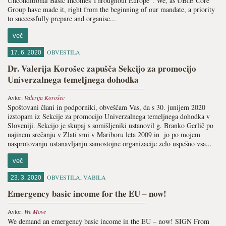
Unconditional Basic Incomes Throughout Europe”. We, as UBIE Core
Group have made it, right from the beginning of our mandate, a priority
to successfully prepare and organise...
več
OBVESTILA
17. 6. 2020
Dr. Valerija Korošec zapušča Sekcijo za promocijo
Univerzalnega temeljnega dohodka
Avtor:
Valerija Korošec
Spoštovani člani in podporniki, obveščam Vas, da s 30. junijem 2020
izstopam iz Sekcije za promocijo Univerzalnega temeljnega dohodka v
Sloveniji. Sekcijo je skupaj s somišljeniki ustanovil g. Branko Gerlič po
najinem srečanju v Zlati srni v Mariboru leta 2009 in jo po mojem
nasprotovanju ustanavljanju samostojne organizacije zelo uspešno vsa...
več
OBVESTILA
,
VABILA
23. 3. 2020
Emergency basic income for the EU – now!
Avtor:
We Move
We demand an emergency basic income in the EU – now! SIGN From