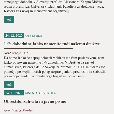
temeljnega dohodka v Sloveniji prof. dr. Aleksandra Kanjuo Mrčela,
redna profesorica, Univerza v Ljubljani, Fakulteta za družbene vede,
Katedra za razvoj in menedžment organizacij...
več
OBVESTILA
24. 12. 2020
1 % dohodnine lahko namenite tudi našemu društvu
Avtor:
Sekcija UTD
Da bomo lahko še naprej delovali v skladu z našim poslanstvom, nam
lahko po novem namenite 1% dohodnine. V Društvu za razvoj
humanistike, katerega del je Sekcija za promocijo UTD, se tudi z vašo
pomočjo po svojih močeh poleg razpravljanja o prednostih in slabostih
pravičnejše razdelitve družbenega bogastva, posvečamo...
več
MNENJA
,
OBVESTILA
24. 11. 2020
Obvestilo, zahvala in javno pismo
Avtor:
Valerija Korošec