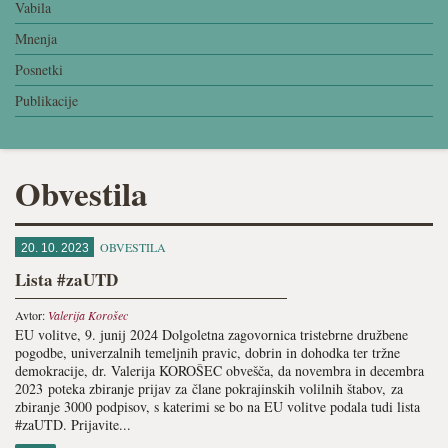
Vabila
Mnenja
Posnetki
Publikacije
Obvestila
OBVESTILA
20. 10. 2023
Lista #zaUTD
Avtor:
Valerija Korošec
EU volitve, 9. junij 2024 Dolgoletna zagovornica tristebrne družbene
pogodbe, univerzalnih temeljnih pravic, dobrin in dohodka ter tržne
demokracije, dr. Valerija KOROŠEC obvešča, da novembra in decembra
2023 poteka zbiranje prijav za člane pokrajinskih volilnih štabov, za
zbiranje 3000 podpisov, s katerimi se bo na EU volitve podala tudi lista
#zaUTD. Prijavite...