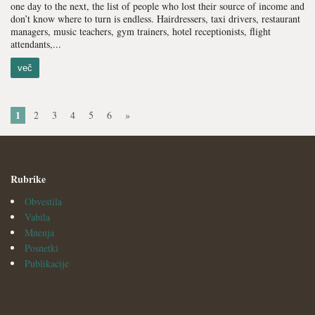
one day to the next, the list of people who lost their source of income and
don’t know where to turn is endless. Hairdressers, taxi drivers, restaurant
managers, music teachers, gym trainers, hotel receptionists, flight
attendants,...
več
1
2
3
4
5
6
»
Rubrike
Obvestila
Vabila
Mnenja
Posnetki
Publikacije