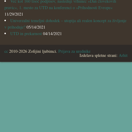
Več kot 160 tisoč podpisov, naslednji vrhunec »Dan človekovih
pravic«, 1. mesto za UTD na konferenci o »Prihodnosti Evrope«
11/29/2021
Univerzalni temeljni dohodek – utopija ali realen koncept za življenje
v prihodnje?
05/14/2021
UTD in prekarnost
04/14/2021
cc
2010-2026 Zofijini ljubimci.
Prijava za urednike
Izdelava spletne strani:
Arhit