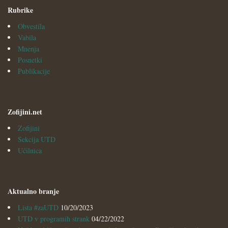
Rubrike
Obvestila
Vabila
Mnenja
Posnetki
Publikacije
Zofijini.net
Zofijini
Sekcija UTD
Učilnica
Aktualno branje
Lista #zaUTD
10/20/2023
UTD v programih strank
04/22/2022