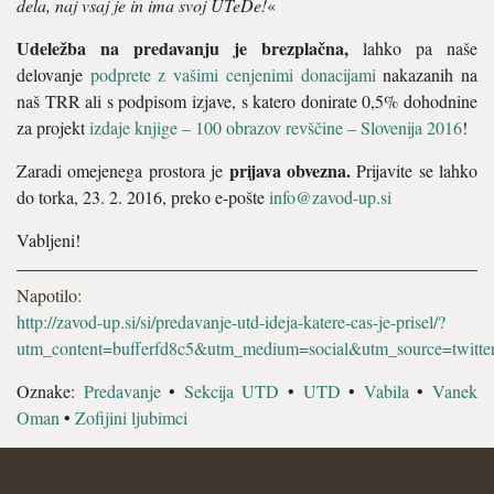
dela, naj vsaj je in ima svoj UTeDe!
«
Udeležba na predavanju je brezplačna
,
lahko pa naše
delovanje
podprete z vašimi cenjenimi donacijami
nakazanih na
naš TRR ali s podpisom izjave, s katero donirate 0,5% dohodnine
za projekt
izdaje knjige – 100 obrazov revščine – Slovenija 2016
!
prijava obvezna.
Zaradi omejenega prostora je
Prijavite se lahko
do torka, 23. 2. 2016, preko e-pošte
info@zavod-up.si
Vabljeni!
Napotilo:
http://zavod-up.si/si/predavanje-utd-ideja-katere-cas-je-prisel/?
utm_content=bufferfd8c5&utm_medium=social&utm_source=twitt
Oznake:
Predavanje
•
Sekcija UTD
•
UTD
•
Vabila
•
Vanek
Oman
•
Zofijini ljubimci