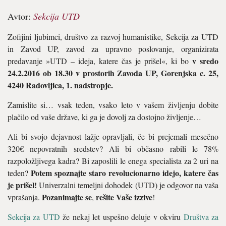
Avtor:
Sekcija UTD
Zofijini ljubimci, društvo za razvoj humanistike, Sekcija za UTD
in Zavod UP, zavod za upravno poslovanje, organizirata
v sredo
predavanje »UTD – ideja, katere čas je prišel«, ki bo
24.2.2016 ob 18.30 v prostorih Zavoda UP, Gorenjska c. 25,
4240 Radovljica, 1. nadstropje.
Zamislite si… vsak teden, vsako leto v vašem življenju dobite
plačilo od vaše države, ki ga je dovolj za dostojno življenje…
Ali bi svojo dejavnost lažje opravljali, če bi prejemali mesečno
320€ nepovratnih sredstev? Ali bi občasno rabili le 78%
razpoložljivega kadra? Bi zaposlili le enega specialista za 2 uri na
Potem spoznajte staro revolucionarno idejo, katere čas
teden?
je prišel!
Univerzalni temeljni dohodek (UTD) je odgovor na vaša
Pozanimajte se
rešite Vaše izzive
vprašanja.
,
!
Sekcija za UTD
že nekaj let uspešno deluje v okviru
Društva za