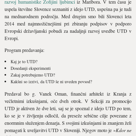
razvoj humanistike Zofijini ljubimci
iz Maribora. V tem času je
uspela številne Slovence seznaniti z idejo UTD, uspešna pa je tudi
na mednarodnem področju. Med drugim smo bili Slovenci leta
2014 med najmnožičnejšimi pri zbiranju podpisov v podporo
Evropski državljanski pobudi za nadaljnji razvoj uvedbe UTD v
Evropi.
Program predavanja:
Kaj je to UTD?
Dosedanji eksperimenti
Zakaj potrebujemo UTD?
Kakšni so izzivi, da UTD še ni uveden povsod?
Predaval bo g. Vanek Oman, finančni arhitekt iz Kranja z
večletnimi izkušnjami, oče dveh otrok. V Sekciji za promocijo
UTD je aktiven že dve leti, saj se je spoznal z idejo UTD po tem,
ko se je v življenju odločil, da preseže sebične cilje povezane z
enormnim služenjem denarja. S svojimi izkušnjami in znanjem želi
pomagati k uveljavitvi UTD v Sloveniji. Njegov moto je »
Kdor ne