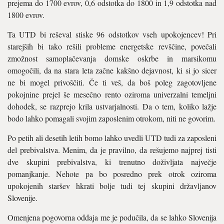
prejema do 1700 evrov, 0,6 odstotka do 1800 in 1,9 odstotka nad
1800 evrov.
Ta UTD bi reševal stiske 96 odstotkov vseh upokojencev! Pri
starejših bi tako rešili probleme energetske revščine, povečali
zmožnost samoplačevanja domske oskrbe in marsikomu
omogočili, da na stara leta začne kakšno dejavnost, ki si jo sicer
ne bi mogel privoščiti. Če ti veš, da boš poleg zagotovljene
pokojnine prejel še mesečno rento oziroma univerzalni temeljni
dohodek, se razprejo krila ustvarjalnosti. Da o tem, koliko lažje
bodo lahko pomagali svojim zaposlenim otrokom, niti ne govorim.
Po petih ali desetih letih bomo lahko uvedli UTD tudi za zaposleni
del prebivalstva. Menim, da je pravilno, da rešujemo najprej tisti
dve skupini prebivalstva, ki trenutno doživljata največje
pomanjkanje. Nehote pa bo posredno prek otrok oziroma
upokojenih staršev hkrati bolje tudi tej skupini državljanov
Slovenije.
Omenjena pogovorna oddaja me je podučila, da se lahko Slovenija