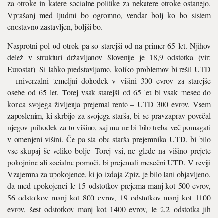
za otroke in katere socialne politike za nekatere otroke ostanejo.
Vprašanj med ljudmi bo ogromno, vendar bolj ko bo sistem
enostavno zastavljen, boljši bo.
Nasprotni pol od otrok pa so starejši od na primer 65 let. Njihov
delež v strukturi državljanov Slovenije je 18,9 odstotka (vir:
Eurostat). Si lahko predstavljamo, koliko problemov bi rešil UTD
– univerzalni temeljni dohodek v višini 300 evrov za starejše
osebe od 65 let. Torej vsak starejši od 65 let bi vsak mesec do
konca svojega življenja prejemal rento – UTD 300 evrov. Vsem
zaposlenim, ki skrbijo za svojega starša, bi se pravzaprav povečal
njegov prihodek za to višino, saj mu ne bi bilo treba več pomagati
v omenjeni višini. Če pa sta oba starša prejemnika UTD, bi bilo
vse skupaj še veliko bolje. Torej vsi, ne glede na višino prejete
pokojnine ali socialne pomoči, bi prejemali mesečni UTD. V reviji
Vzajemna za upokojence, ki jo izdaja Zpiz, je bilo lani objavljeno,
da med upokojenci le 15 odstotkov prejema manj kot 500 evrov,
56 odstotkov manj kot 800 evrov, 19 odstotkov manj kot 1100
evrov, šest odstotkov manj kot 1400 evrov, le 2,2 odstotka jih