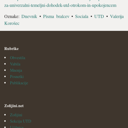
za-univerzalni-temeljni-dohodek-utd-otrokom-in-upokojencem
Oznake:
Dnevnik
•
Pisma bralcev
•
Sociala
•
UTD
•
Valerija
Korošec
Rubrike
Obvestila
Vabila
Mnenja
Posnetki
Publikacije
Zofijini.net
Zofijini
Sekcija UTD
Učilnica