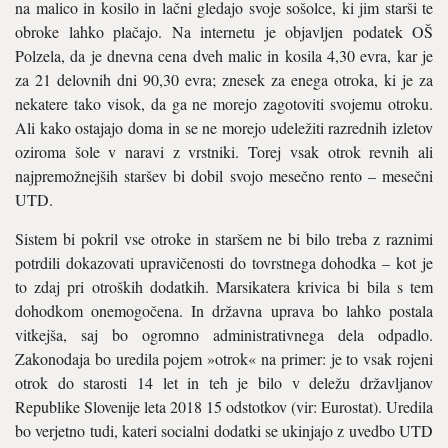
na malico in kosilo in lačni gledajo svoje sošolce, ki jim starši te
obroke lahko plačajo. Na internetu je objavljen podatek OŠ
Polzela, da je dnevna cena dveh malic in kosila 4,30 evra, kar je
za 21 delovnih dni 90,30 evra; znesek za enega otroka, ki je za
nekatere tako visok, da ga ne morejo zagotoviti svojemu otroku.
Ali kako ostajajo doma in se ne morejo udeležiti razrednih izletov
oziroma šole v naravi z vrstniki. Torej vsak otrok revnih ali
najpremožnejših staršev bi dobil svojo mesečno rento – mesečni
UTD.
Sistem bi pokril vse otroke in staršem ne bi bilo treba z raznimi
potrdili dokazovati upravičenosti do tovrstnega dohodka – kot je
to zdaj pri otroških dodatkih. Marsikatera krivica bi bila s tem
dohodkom onemogočena. In državna uprava bo lahko postala
vitkejša, saj bo ogromno administrativnega dela odpadlo.
Zakonodaja bo uredila pojem »otrok« na primer: je to vsak rojeni
otrok do starosti 14 let in teh je bilo v deležu državljanov
Republike Slovenije leta 2018 15 odstotkov (vir: Eurostat). Uredila
bo verjetno tudi, kateri socialni dodatki se ukinjajo z uvedbo UTD