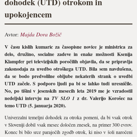
dohodek (UTD) otrokom in
upokojencem
Avtor:
Majda Dora Božič
V času kislih kumaric za časopisne novice je ministrica za
delo, družino, socialne zadeve in enake možnosti Ksenija
Klampfer pri televizijskih poročilih objavila, da se pripravlja
zakonodaja za uvedbo otroškega UTD. Bila sem navdušena,
da se bodo predvolilne obljube nekaterih strank o uvedbi
UTD začele. S podporo ljudi pa bi se lahko tudi uresničile.
No, po tišini v jesenskih mesecih leta 2019 me je vzradostil
nedeljski intervju na
z dr. Valerijo Korošec na
TV SLO 1
temo UTD (5. januarja 2020).
Univerzalni temeljni dohodek za otroka pomeni, da bi vsak otrok
v Sloveniji dobil vsak mesec določen znesek, na primer 300 evrov.
Konec bi bilo srce parajočih zgodb otrok, ki niso v šoli naročeni