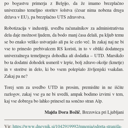
po bogastvu primerja z Belgijo, da že imamo brezplačno
univerzalno temeljno storitev šolstva (česar nima nobena druga
država v EU), pa brezplačno UTS zdravstva.
Robotizacija v industriji, uvedba računalnikov za administrativna
dela daje možnost ljudem, da bodo manj časa delali, pa kljub temu
se bo enako veliko ustvarjalo ali pa še celo več. In zakaj naj ne bi
vse to prineslo prebivalcem RS koristi, in to v obliki dodatnega
univerzalnega temeljnega dohodka ali dodatka – UTD. Marsikdo
bo ta dodatni dohodek usmeril v lepše, bolj zdravo okolje (kmetje)
in v storitve in delo, ki bo vsem polepšalo življenjski vsakdan.
Zakaj pa ne?
Torej sem za uvedbo UTD in prosim, premislite in ne iščite
razlogov, zakaj vse ga ne bi uvedli, ampak bodimo izvirni v tem,
kaj vse dobrega bo lahko prinesel na sončno stran Alp.
Majda Dora Božič
, Brezovica pri Ljubljani
Vir:
https://www.dnevnik.si/1042919992/mnenja/odprta-stran/da-