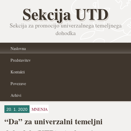
Sekcija UTD
Sekcija za promocijo univerzalnega temeljnega
dohodka
Naslovna
Predstavitev
Kontakti
Povezave
Arhivi
MNENJA
20. 1. 2020
“Da” za univerzalni temeljni