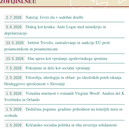
ZOFIJINI.NET:
Natečaj: Izviri zla v sodobni družbi
2. 7. 2026
Dialog kot krinka: Anže Logar med mimikrijo in
5. 6. 2026
depolarizacijo
Inštitut Trivelis, zastraševanje in sankcije EU proti
23. 5. 2026
posameznikom in posameznicam
Dan upora kot vprašanje zgodovinskega spomina
23. 5. 2026
Pokojnine in delo kot socialni vprašanji
7. 5. 2026
Filozofija, ideologija in oblast: po ideoloških poteh iskanja
2. 5. 2026
Heideggrove sproščenosti v Sloveniji
Vizualna umetnost v romanih Virginie Woolf: Analiza del K
1. 5. 2026
Svetilniku in Orlando
Dediščina poguma: gradimo prihodnost na temeljih miru in
1. 5. 2026
svobode
Krščansko-socialna politika in tiha inverzija solidarnosti
1. 5. 2026