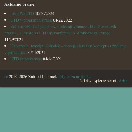
Aktualno branje
Lista #zaUTD
10/20/2023
UTD v programih strank
04/22/2022
Več kot 160 tisoč podpisov, naslednji vrhunec »Dan človekovih
pravic«, 1. mesto za UTD na konferenci o »Prihodnosti Evrope«
11/29/2021
Univerzalni temeljni dohodek – utopija ali realen koncept za življenje
v prihodnje?
05/14/2021
UTD in prekarnost
04/14/2021
cc
2010-2026 Zofijini ljubimci.
Prijava za urednike
Izdelava spletne strani:
Arhit