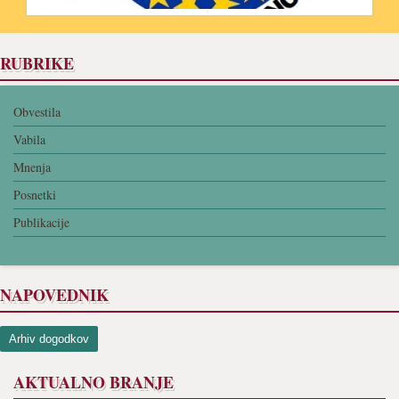
RUBRIKE
Obvestila
Vabila
Mnenja
Posnetki
Publikacije
NAPOVEDNIK
Arhiv dogodkov
AKTUALNO BRANJE