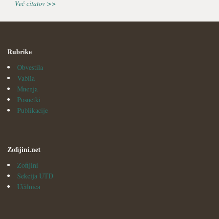
Več citatov >>
Rubrike
Obvestila
Vabila
Mnenja
Posnetki
Publikacije
Zofijini.net
Zofijini
Sekcija UTD
Učilnica