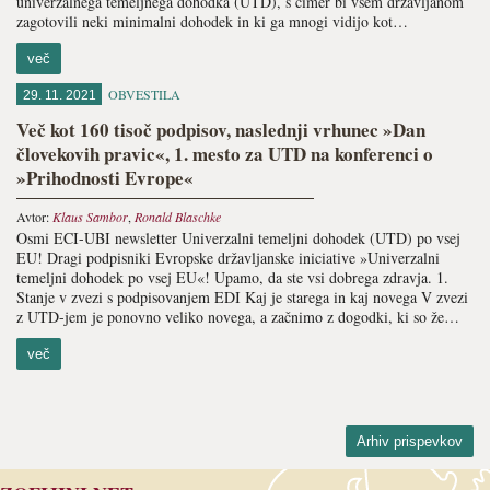
univerzalnega temeljnega dohodka (UTD), s čimer bi vsem državljanom
za­gotovili neki minimalni dohodek in ki ga mnogi vidijo kot…
več
OBVESTILA
29. 11. 2021
Več kot 160 tisoč podpisov, naslednji vrhunec »Dan
človekovih pravic«, 1. mesto za UTD na konferenci o
»Prihodnosti Evrope«
Avtor:
Klaus Sambor
,
Ronald Blaschke
Osmi ECI-UBI newsletter Univerzalni temeljni dohodek (UTD) po vsej
EU! Dragi podpisniki Evropske državljanske iniciative »Univerzalni
temeljni dohodek po vsej EU«! Upamo, da ste vsi dobrega zdravja. 1.
Stanje v zvezi s podpisovanjem EDI Kaj je starega in kaj novega V zvezi
z UTD-jem je ponovno veliko novega, a začnimo z dogodki, ki so že…
več
Arhiv prispevkov