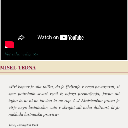
Več video vsebin >>
MISEL TEDNA
»Pri komer je sila tolika, da je življenje v resni nevarnosti, si
sme potrebnih stvari vzeti iz tujega premoženja, javno ali
tajno in to ni ne tatvina in ne rop. /…/ Eksistenčno pravo je
višje nego lastninsko; zato v skrajni sili neha dolžnost, ki jo
naklada lastninska pravica«
Janez Evangelist Krek