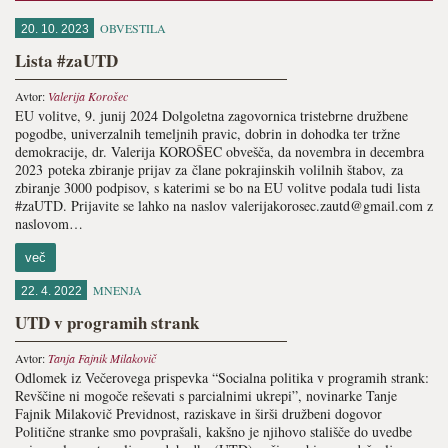
OBVESTILA
20. 10. 2023
Lista #zaUTD
Avtor:
Valerija Korošec
EU volitve, 9. junij 2024 Dolgoletna zagovornica tristebrne družbene
pogodbe, univerzalnih temeljnih pravic, dobrin in dohodka ter tržne
demokracije, dr. Valerija KOROŠEC obvešča, da novembra in decembra
2023 poteka zbiranje prijav za člane pokrajinskih volilnih štabov, za
zbiranje 3000 podpisov, s katerimi se bo na EU volitve podala tudi lista
#zaUTD. Prijavite se lahko na naslov valerijakorosec.zautd@gmail.com z
naslovom…
več
MNENJA
22. 4. 2022
UTD v programih strank
Avtor:
Tanja Fajnik Milakovič
Odlomek iz Večerovega prispevka “Socialna politika v programih strank:
Revščine ni mogoče reševati s parcialnimi ukrepi”, novinarke Tanje
Fajnik Milakovič Previdnost, raziskave in širši družbeni dogovor
Politične stranke smo povprašali, kakšno je njihovo stališče do uvedbe