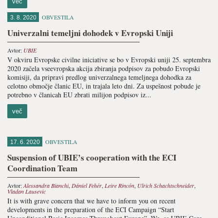
več
OBVESTILA
3. 8. 2020
Univerzalni temeljni dohodek v Evropski Uniji
Avtor:
UBIE
V okviru Evropske civilne iniciative se bo v Evropski uniji 25. septembra
2020 začela vseevropska akcija zbiranja podpisov za pobudo Evropski
komisiji, da pripravi predlog univerzalnega temeljnega dohodka za
celotno območje članic EU, in trajala leto dni. Za uspešnost pobude je
potrebno v članicah EU zbrati milijon podpisov iz...
več
OBVESTILA
17. 6. 2020
Suspension of UBIE’s cooperation with the ECI
Coordination Team
Avtor:
Alessandra Bianchi
,
Dániel Fehér
,
Leire Rincón
,
Ulrich Schachtschneider
,
Vladan Lausevic
It is with grave concern that we have to inform you on recent
developments in the preparation of the ECI Campaign “Start