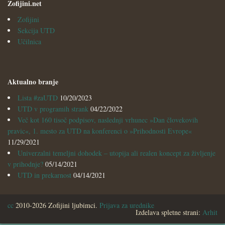
Zofijini.net
Zofijini
Sekcija UTD
Učilnica
Aktualno branje
Lista #zaUTD
10/20/2023
UTD v programih strank
04/22/2022
Več kot 160 tisoč podpisov, naslednji vrhunec »Dan človekovih
pravic«, 1. mesto za UTD na konferenci o »Prihodnosti Evrope«
11/29/2021
Univerzalni temeljni dohodek – utopija ali realen koncept za življenje
v prihodnje?
05/14/2021
UTD in prekarnost
04/14/2021
cc
2010-2026 Zofijini ljubimci.
Prijava za urednike
Izdelava spletne strani:
Arhit