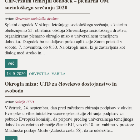
Univerzalni temeljni dohodek – plenarna OM
sociološkega srečanja 2020
Avtor:
Slovensko sociološko društvo
Spletni dogodek V sklopu letošnjega sociološkega srečanja, s katerim
obeležujemo 55. obletnico obstoja Slovenskega sociološkega društva,
organiziramo plenarno okroglo mizo o univerzalnem temeljnem
dohodku. Dogodek bo na daljavo preko aplikacije Zoom potekal v
soboto, 7. novembra, ob 9:30. Na okrogli mizi, ki je zastavljena kot
dialog med stroko in...
več
OBVESTILA
,
VABILA
14. 9. 2020
Okrogla miza: UTD za človekovo dostojanstvo in
svobodo
Avtor:
Sekcija UTD
V četrtek, 24. septembra, dan pred začetkom zbiranja podpisov v okviru
Evropske civilne iniciative vseevropske akcije zbiranja podpisov za
pobudo Evropski komisiji, da pripravi predlog univerzalnega temeljnega
dohodka za celotno območje članic EU, vas ob 18. uri vabimo v prostore
Mladinske postaje Moste (Zaloška cesta 55), da se udeležite...