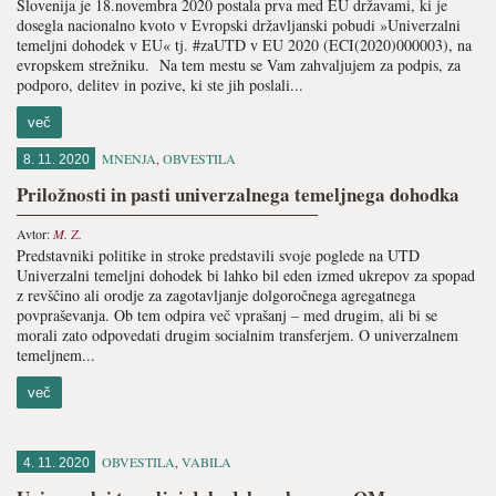
Slovenija je 18.novembra 2020 postala prva med EU državami, ki je
dosegla nacionalno kvoto v Evropski državljanski pobudi »Univerzalni
temeljni dohodek v EU« tj. #zaUTD v EU 2020 (ECI(2020)000003), na
evropskem strežniku. Na tem mestu se Vam zahvaljujem za podpis, za
podporo, delitev in pozive, ki ste jih poslali...
več
MNENJA
,
OBVESTILA
8. 11. 2020
Priložnosti in pasti univerzalnega temeljnega dohodka
Avtor:
M. Z.
Predstavniki politike in stroke predstavili svoje poglede na UTD
Univerzalni temeljni dohodek bi lahko bil eden izmed ukrepov za spopad
z revščino ali orodje za zagotavljanje dolgoročnega agregatnega
povpraševanja. Ob tem odpira več vprašanj – med drugim, ali bi se
morali zato odpovedati drugim socialnim transferjem. O univerzalnem
temeljnem...
več
OBVESTILA
,
VABILA
4. 11. 2020