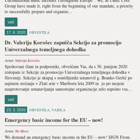
Unconditional Basic Incomes Throughout Europe”. We, as UBIE Core
Group have made it, right from the beginning of our mandate, a priority
to successfully prepare and organise...
več
OBVESTILA
17. 6. 2020
Dr. Valerija Korošec zapušča Sekcijo za promocijo
Univerzalnega temeljnega dohodka
Avtor:
Valerija Korošec
Spoštovani člani in podporniki, obveščam Vas, da s 30. junijem 2020
izstopam iz Sekcije za promocijo Univerzalnega temeljnega dohodka v
Sloveniji. Sekcijo je skupaj s somišljeniki ustanovil g. Branko Gerlič po
najinem srečanju v Zlati srni v Mariboru leta 2009 in jo po mojem
nasprotovanju ustanavljanju samostojne organizacije zelo uspešno vsa...
več
OBVESTILA
,
VABILA
23. 3. 2020
Emergency basic income for the EU – now!
Avtor:
We Move
We demand an emergency basic income in the EU – now! SIGN From