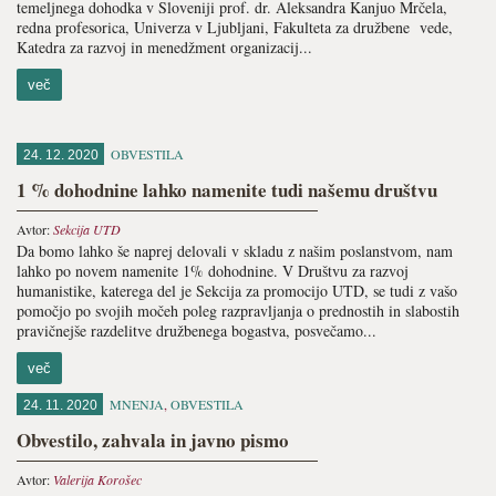
temeljnega dohodka v Sloveniji prof. dr. Aleksandra Kanjuo Mrčela,
redna profesorica, Univerza v Ljubljani, Fakulteta za družbene vede,
Katedra za razvoj in menedžment organizacij...
več
OBVESTILA
24. 12. 2020
1 % dohodnine lahko namenite tudi našemu društvu
Avtor:
Sekcija UTD
Da bomo lahko še naprej delovali v skladu z našim poslanstvom, nam
lahko po novem namenite 1% dohodnine. V Društvu za razvoj
humanistike, katerega del je Sekcija za promocijo UTD, se tudi z vašo
pomočjo po svojih močeh poleg razpravljanja o prednostih in slabostih
pravičnejše razdelitve družbenega bogastva, posvečamo...
več
MNENJA
,
OBVESTILA
24. 11. 2020
Obvestilo, zahvala in javno pismo
Avtor:
Valerija Korošec