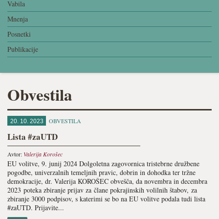
Vabila
Mnenja
Posnetki
Publikacije
Obvestila
OBVESTILA
20. 10. 2023
Lista #zaUTD
Avtor:
Valerija Korošec
EU volitve, 9. junij 2024 Dolgoletna zagovornica tristebrne družbene
pogodbe, univerzalnih temeljnih pravic, dobrin in dohodka ter tržne
demokracije, dr. Valerija KOROŠEC obvešča, da novembra in decembra
2023 poteka zbiranje prijav za člane pokrajinskih volilnih štabov, za
zbiranje 3000 podpisov, s katerimi se bo na EU volitve podala tudi lista
#zaUTD. Prijavite...