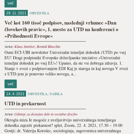
več
OBVESTILA
29. 11. 2021
Več kot 160 tisoč podpisov, naslednji vrhunec »Dan
človekovih pravic«, 1. mesto za UTD na konferenci o
»Prihodnosti Evrope«
Avtor:
Klaus Sambor
,
Ronald Blaschke
Osmi ECI-UBI newsletter Univerzalni temeljni dohodek (UTD) po vsej
EU! Dragi podpisniki Evropske državljanske iniciative »Univerzalni
temeljni dohodek po vsej EU«! Upamo, da ste vsi dobrega zdravja. 1.
Stanje v zvezi s podpisovanjem EDI Kaj je starega in kaj novega V zvezi
z UTD-jem je ponovno veliko novega, a...
več
OBVESTILA
,
VABILA
14. 4. 2021
UTD in prekarnost
Avtor:
Gibanje za dostojno delo in socialno družbo
Okrogla miza Je mogoče z uveljavitvijo univerzalnega temeljnega
dohodka zajeziti prekarnost? splet, Zoom, 22. 4. 2021, 17.30 – 19.00
Gostji: dr. Valerija Korošec, sociologinja, zagovornica univerzalnega