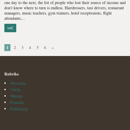
one day to the next, the list of people who lost their source of income and
don’t know where to turn is endless. Hairdressers, taxi drivers, restaurant
managers, music teachers, gym trainers, hotel receptionists, flight
attendants,...
več
1
2
3
4
5
6
»
Rubrike
Obvestila
Vabila
Mnenja
Posnetki
Publikacije