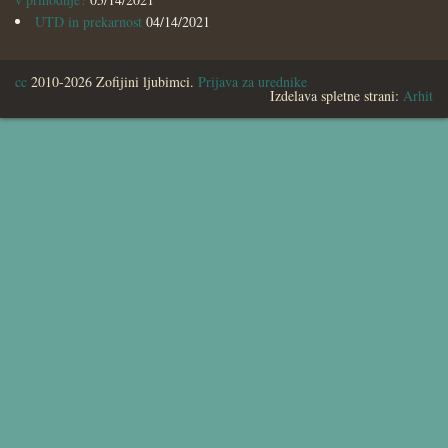
UTD in prekarnost
04/14/2021
cc
2010-2026 Zofijini ljubimci.
Prijava za urednike
Izdelava spletne strani:
Arhit