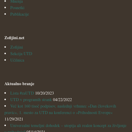
Mnenja
Posnetki
Publikacije
Zofijini.net
Zofijini
Sekcija UTD
Učilnica
Aktualno branje
Lista #zaUTD
10/20/2023
UTD v programih strank
04/22/2022
Več kot 160 tisoč podpisov, naslednji vrhunec »Dan človekovih
pravic«, 1. mesto za UTD na konferenci o »Prihodnosti Evrope«
11/29/2021
Univerzalni temeljni dohodek – utopija ali realen koncept za življenje
v prihodnje?
05/14/2021