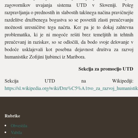
zagovornikov uvajanja sistema UTD v Sloveniji. Poleg
razpravljanja o prednostih in slabostih takšnega načina pravičnejše
razdelitve družbenega bogastva so se posvetili zlasti preučevanju
možnosti uresničitve tega načrta. Ker pa je to dokaj zahtevna
problematika, ki je ni mogoče rešiti brez temeljitih in tehtnih
preučevanj in raziskav, so se odločili, da bodo svoje delovanje v
bodoče usklajevali kot posebna dejavnost društva za razvoj
humanistike Zofijini ljubimci iz Maribora.
Sekcija za promocijo UTD
Sekcija UTD na Wikipediji:
https://sl.wikipedia.org/wiki/Dru%C5%A1tvo_za_razvoj_humanist
Rubrike
Obvestila
Vabila