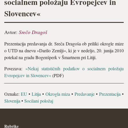
socialnem položaju Evropejcev in
Slovencev«
Avtor:
Srečo Dragoš
Prezentacija predavanja dr. Sreča Dragoša ob priliki okrogle mize
o UTD na dnevu »Darilo Zemlji«, ki je v nedeljo, 20. junija 2010
potekal na gradu Bogenšperk v Šmartnem pri Litiji.
Povezava:
»Nekaj statističnih podatkov o socialnem položaju
Evropejcev in Slovencev«
(PDF)
Oznake:
EU
•
Litija
•
Okrogla miza
•
Predavanje
•
Prezentacija
•
Slovenija
•
Socilani položaj
Rubrike