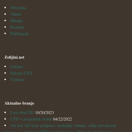
Obvestila
Vabila
Mnenja
Posnetki
Publikacije
Zofijini.net
Zofijini
Sekcija UTD
Učilnica
Aktualno branje
Lista #zaUTD
10/20/2023
UTD v programih strank
04/22/2022
Več kot 160 tisoč podpisov, naslednji vrhunec »Dan človekovih
pravic«, 1. mesto za UTD na konferenci o »Prihodnosti Evrope«