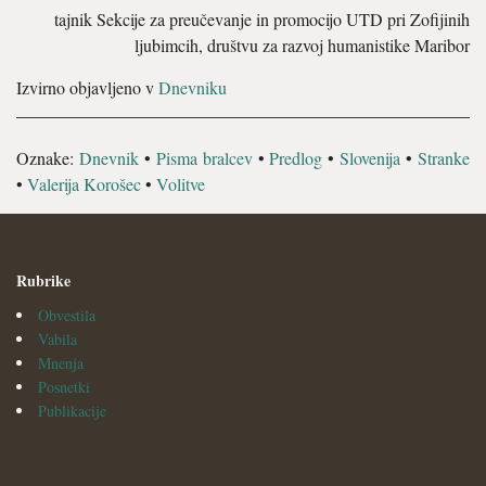
tajnik Sekcije za preučevanje in promocijo UTD pri Zofijinih
ljubimcih, društvu za razvoj humanistike Maribor
Izvirno objavljeno v
Dnevniku
Oznake:
Dnevnik
•
Pisma bralcev
•
Predlog
•
Slovenija
•
Stranke
•
Valerija Korošec
•
Volitve
Rubrike
Obvestila
Vabila
Mnenja
Posnetki
Publikacije