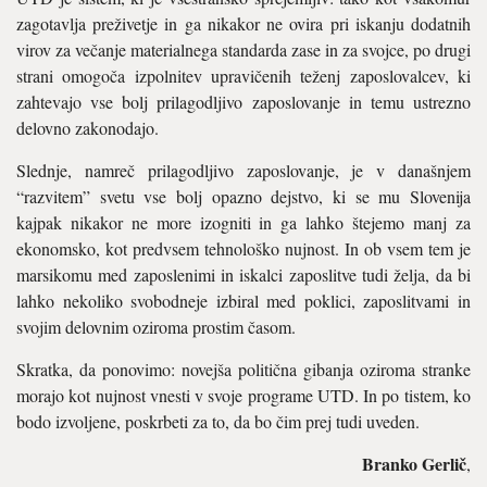
zagotavlja preživetje in ga nikakor ne ovira pri iskanju dodatnih
virov za večanje materialnega standarda zase in za svojce, po drugi
strani omogoča izpolnitev upravičenih teženj zaposlovalcev, ki
zahtevajo vse bolj prilagodljivo zaposlovanje in temu ustrezno
delovno zakonodajo.
Slednje, namreč prilagodljivo zaposlovanje, je v današnjem
“razvitem” svetu vse bolj opazno dejstvo, ki se mu Slovenija
kajpak nikakor ne more izogniti in ga lahko štejemo manj za
ekonomsko, kot predvsem tehnološko nujnost. In ob vsem tem je
marsikomu med zaposlenimi in iskalci zaposlitve tudi želja, da bi
lahko nekoliko svobodneje izbiral med poklici, zaposlitvami in
svojim delovnim oziroma prostim časom.
Skratka, da ponovimo: novejša politična gibanja oziroma stranke
morajo kot nujnost vnesti v svoje programe UTD. In po tistem, ko
bodo izvoljene, poskrbeti za to, da bo čim prej tudi uveden.
Branko Gerlič
,