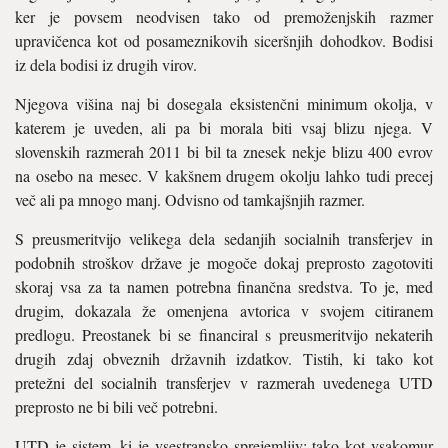
ker je povsem neodvisen tako od premoženjskih razmer
upravičenca kot od posameznikovih siceršnjih dohodkov. Bodisi
iz dela bodisi iz drugih virov.
Njegova višina naj bi dosegala eksistenčni minimum okolja, v
katerem je uveden, ali pa bi morala biti vsaj blizu njega. V
slovenskih razmerah 2011 bi bil ta znesek nekje blizu 400 evrov
na osebo na mesec. V kakšnem drugem okolju lahko tudi precej
več ali pa mnogo manj. Odvisno od tamkajšnjih razmer.
S preusmeritvijo velikega dela sedanjih socialnih transferjev in
podobnih stroškov države je mogoče dokaj preprosto zagotoviti
skoraj vsa za ta namen potrebna finančna sredstva. To je, med
drugim, dokazala že omenjena avtorica v svojem citiranem
predlogu. Preostanek bi se financiral s preusmeritvijo nekaterih
drugih zdaj obveznih državnih izdatkov. Tistih, ki tako kot
pretežni del socialnih transferjev v razmerah uvedenega UTD
preprosto ne bi bili več potrebni.
UTD je sistem, ki je vsestransko sprejemljiv: tako kot vsakomur