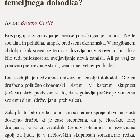
temeljnega dohodka?
Avtor:
Branko Gerlič
Brezpogojno zagotavljanje preživetja vsakogar je nujnost. Ne le
socialna in politična, ampak predvsem ekonomska. V razgibanem
obdobju, kakršnega že lep čas doživljamo v Sloveniji, bi lahko
bilo tudi priložnost za uveljavljanje novih zamisli. Ali pa vsaj za
ponovno preučevanje starih, vendar neuveljavljenih idej.
Ena slednjih je nedvomno univerzalni temeljni dohodek. Gre za
družbeno-politično-ekonomski sistem, v katerem skupnost
(država) skrbi predvsem za to, da zagotavlja preživetje vsakemu
svojemu članu (državljanu, prebivalcu).
Zakaj bi to bilo ne le nujno, ampak edino sprejemljivo in zlasti
dostojno družbi, ki je zase prepričana, da je človeška, torej
drugačna, boljša od živalskih. Čeprav solidarnost ni rezervirana
zgolj za ljudi, je v nečloveških skupnostih sorazmerno redka,