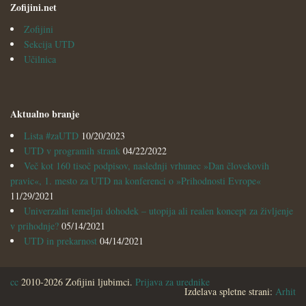
Zofijini.net
Zofijini
Sekcija UTD
Učilnica
Aktualno branje
Lista #zaUTD
10/20/2023
UTD v programih strank
04/22/2022
Več kot 160 tisoč podpisov, naslednji vrhunec »Dan človekovih
pravic«, 1. mesto za UTD na konferenci o »Prihodnosti Evrope«
11/29/2021
Univerzalni temeljni dohodek – utopija ali realen koncept za življenje
v prihodnje?
05/14/2021
UTD in prekarnost
04/14/2021
cc
2010-2026 Zofijini ljubimci.
Prijava za urednike
Izdelava spletne strani:
Arhit