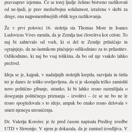
pravzaprav izjemna. Če se torej ljudje želimo bistveno razlikovati
od ne-ljudi, je prav medsebojna solidarnost, izražena v skrbi za
druge, ena najpomembnejših oblik tega razlikovanja.
Že v prvi polovici 16. stoletja sta Thomas More in Ioanes
Ludovicus Vives menila, da je Zemlja last človeštva kot celote. To
naj bi zahtevalo od vseh, ki si del te Zemlje prilaščajo in
ograjujejo, da ne-lastnikom plačujejo odškodnino za to prilastitev.
Odškodnino, ki naj bo vsaj tolikšna, da bo od nje vsakdo lahko
preživel.
Ideja se je, kajpak, v nadaljnjih stoletjih krepila, razvijala in širila
ter je danes že toliko uveljavljena, da si je skorajda težko zamisliti
novo politično gibanje, stranko, ki bi lahko resno razmišljala o
doseganju političnega priznanja – izvolitvi – če se ne bo ne le
resno spogledovala s to idejo, ampak bo enako resno delovala v
smeri njenega uresničenja.
Dr. Valerija Korošec je že pred časom napisala Predlog uvedbe
UTD v Slovenijo. V njem je dokazala, da je zamisel izvedljiva. V