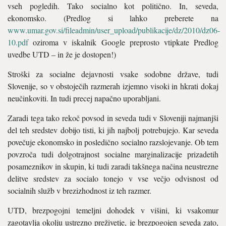
vseh pogledih. Tako socialno kot politično. In, seveda,
ekonomsko. (Predlog si lahko preberete na
www.umar.gov.si/fileadmin/user_upload/publikacije/dz/2010/dz06-
10.pdf
oziroma v iskalnik Google preprosto vtipkate Predlog
uvedbe UTD – in že je dostopen!)
Stroški za socialne dejavnosti vsake sodobne države, tudi
Slovenije, so v obstoječih razmerah izjemno visoki in hkrati dokaj
neučinkoviti. In tudi precej napačno uporabljani.
Zaradi tega tako rekoč povsod in seveda tudi v Sloveniji najmanjši
del teh sredstev dobijo tisti, ki jih najbolj potrebujejo. Kar seveda
povečuje ekonomsko in posledično socialno razslojevanje. Ob tem
povzroča tudi dolgotrajnost socialne marginalizacije prizadetih
posameznikov in skupin, ki tudi zaradi takšnega načina neustrezne
delitve sredstev za socialo tonejo v vse večjo odvisnost od
socialnih služb v brezizhodnost iz teh razmer.
UTD, brezpogojni temeljni dohodek v višini, ki vsakomur
zagotavlja okolju ustrezno preživetje, je brezpogojen seveda zato,