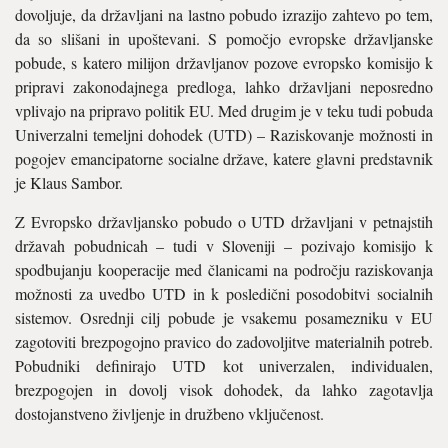
dovoljuje, da državljani na lastno pobudo izrazijo zahtevo po tem,
da so slišani in upoštevani. S pomočjo evropske državljanske
pobude, s katero milijon državljanov pozove evropsko komisijo k
pripravi zakonodajnega predloga, lahko državljani neposredno
vplivajo na pripravo politik EU. Med drugim je v teku tudi pobuda
Univerzalni temeljni dohodek (UTD) – Raziskovanje možnosti in
pogojev emancipatorne socialne države, katere glavni predstavnik
je Klaus Sambor.
Z Evropsko državljansko pobudo o UTD državljani v petnajstih
državah pobudnicah – tudi v Sloveniji – pozivajo komisijo k
spodbujanju kooperacije med članicami na področju raziskovanja
možnosti za uvedbo UTD in k posledični posodobitvi socialnih
sistemov. Osrednji cilj pobude je vsakemu posamezniku v EU
zagotoviti brezpogojno pravico do zadovoljitve materialnih potreb.
Pobudniki definirajo UTD kot univerzalen, individualen,
brezpogojen in dovolj visok dohodek, da lahko zagotavlja
dostojanstveno življenje in družbeno vključenost.