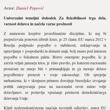
Avtor:
Daniel Popović
Univerzalni temeljni dohodek Za fleksibilnost trga dela,
varnost delavca in načela varne prožnosti
Z namenom krepitve javnofinančne discipline, ki naj bi
preprečevala ponoven izbruh krize, je 25 članic EU marca 2012 v
Bruslju podpisalo pogodbo o stabilnosti, usklajevanju in
upravljanju v gospodarski in denarni uniji, bolj znano pod imenom
pogodba o fiskalnem paktu. Bistvo omenjene pogodbe, ki je
začela veljati januarja letos, je zlato pravilo, po katerem nacionalni
proračuni ne smejo biti v primanjkljaju in ga morajo države
pogodbenice prenesti v svoje zakonodaje. Ob sprejetju
mehanizma, ki v skrajnem primeru dovoljuje bruseljsko izvajanje
politik zategovanja pasu na nacionalni ravni mimo volje
državljanov, se postavlja vprašanje pristnosti demokratičnega
delovanja Unije.
Kljub nedemokratičnemu značaju tovrstnih odločitev, ustroj EU