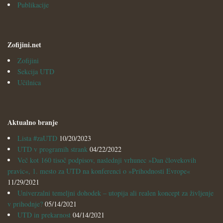
Publikacije
Zofijini.net
Zofijini
Sekcija UTD
Učilnica
Aktualno branje
Lista #zaUTD
10/20/2023
UTD v programih strank
04/22/2022
Več kot 160 tisoč podpisov, naslednji vrhunec »Dan človekovih
pravic«, 1. mesto za UTD na konferenci o »Prihodnosti Evrope«
11/29/2021
Univerzalni temeljni dohodek – utopija ali realen koncept za življenje
v prihodnje?
05/14/2021
UTD in prekarnost
04/14/2021