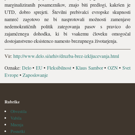
marginaliziranih posameznikov, znajo biti predlogi, kakršen je
UTD, dobro sprejeti. Številni prebivalci evropske skupnosti
namreč zagotovo ne bi nasprotovali možnosti zamenjave
nedemokratičnih politik zategovanja pasov s pravico do
zajamčenega dohodka, ki bi vsakemu človeku omogočal
dostojanstveno eksistenco namesto brezupnega životarjenja.
Vir:
http://www.delo.si/arhiv/druzba-brez-izkljucevanja.html
Oznake:
Delo
•
EU
•
Fleksibilnost
•
Klaus Sambor
•
OZN
•
Svet
Evrope
•
Zaposlovanje
Rubrike
Obvestila
Vabila
Mnenja
Posnetki