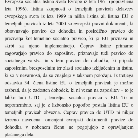
Evropska socialna listina Sveta Evrope iz leta 1961 (popravljena
leta 1996), listina skupnosti o temeljnih pravicah delavcev
evropskega sveta iz leta 1989 in niška listina ali listina EU o
temeljnih pravicah iz leta 2000 so evropski pravni dokumenti, ki
obravnavajo pravico do dohodka in posledično pravico do
preživetja kot temeljno socialno pravico, ki jo EU priznava in
skrbi za njeno implementacijo. Čeprav listine primarno
zagovarjajo pravico do zaposlitve, priznavajo tudi pravico do
socialnega varstva in s tem pravico do dohodka, ki pripada
zaposlenim, brezposelnim ter zlasti socialno izključenim in tistim,
ki so v nevarnosti, da se znajdejo v takšnem položaju. Iz tretjega
odstavka 34. člena listine EU o temeljnih pravicah je možno
razbrati, da je zadosten dohodek, ki ni vezan na zaposlitev – to je
lahko tudi UTD –, temeljna socialna pravica v EU. To ni
nepomembno, saj je z lizbonsko pogodbo postala listina EU o
temeljnih pravicah obvezna. Čeprav pravica do UTD ni nikjer
izrecno navedena, omenjeni evropski dokumenti pravice do
dohodka v nobenem členu ne pogojujejo z opravljanjem
plačanega dela.