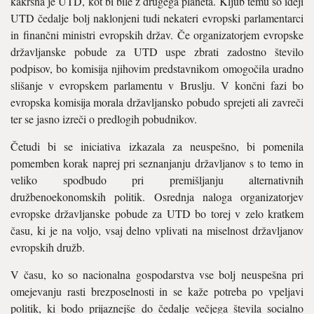
kakršna je UTD, kot bi bile z drugega planeta. Kljub temu so ideji
UTD čedalje bolj naklonjeni tudi nekateri evropski parlamentarci
in finančni ministri evropskih držav. Če organizatorjem evropske
državljanske pobude za UTD uspe zbrati zadostno število
podpisov, bo komisija njihovim predstavnikom omogočila uradno
slišanje v evropskem parlamentu v Bruslju. V končni fazi bo
evropska komisija morala državljansko pobudo sprejeti ali zavreči
ter se jasno izreči o predlogih pobudnikov.
Četudi bi se iniciativa izkazala za neuspešno, bi pomenila
pomemben korak naprej pri seznanjanju državljanov s to temo in
veliko spodbudo pri premišljanju alternativnih
družbenoekonomskih politik. Osrednja naloga organizatorjev
evropske državljanske pobude za UTD bo torej v zelo kratkem
času, ki je na voljo, vsaj delno vplivati na miselnost državljanov
evropskih družb.
V času, ko so nacionalna gospodarstva vse bolj neuspešna pri
omejevanju rasti brezposelnosti in se kaže potreba po vpeljavi
politik, ki bodo prijaznejše do čedalje večjega števila socialno