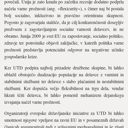
povečali. Unija je zato kmalu po začetku recesije dodatno podprla
načela varne prožnosti (ang. »flexicurity«), s čimer naj bi postala
bolj socialno, inkluzivno in pravično orientirana skupnost.
Pogosto je zagovarjala stališče, da je cilj konkurenčnosti dosegljiv
predvsem z zagotavljanjem socialne varnosti delavcev, in ne
obratno. Junija 2009 je svet EU za zaposlovanje, socialno politiko,
zdravje ter potrošnike objavil zaključke, v katerih politika varne
prožnosti predstavlja potencialni odgovor na negativne učinke
gospodarske krize.
Ker UTD podpira najbolj prizadete družbene skupine, bi lahko
ublažil obstoječo dualizacijo populacije na delavce z varnimi in
stabilnimi službami ter delavce s slabo plačanimi in nestabilnimi
službami. Ker dopušča večjo fleksibilnost na trgu dela, vendar
hkrati ščiti delavca, bi lahko pomenil mehanizem dejanskega
izvajanja načel varne prožnosti.
Organizatorji evropske državljanske iniciative za UTD bi lahko
smotrnost njegove vpeljave na ravni EU in v posameznih državah
članicah argumentirali tudi z veljavnimi mednarodnimi in še zlasti