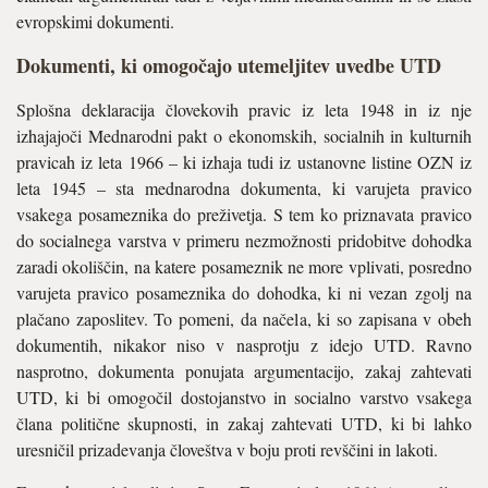
evropskimi dokumenti.
Dokumenti, ki omogočajo utemeljitev uvedbe UTD
Splošna deklaracija človekovih pravic iz leta 1948 in iz nje
izhajajoči Mednarodni pakt o ekonomskih, socialnih in kulturnih
pravicah iz leta 1966 – ki izhaja tudi iz ustanovne listine OZN iz
leta 1945 – sta mednarodna dokumenta, ki varujeta pravico
vsakega posameznika do preživetja. S tem ko priznavata pravico
do socialnega varstva v primeru nezmožnosti pridobitve dohodka
zaradi okoliščin, na katere posameznik ne more vplivati, posredno
varujeta pravico posameznika do dohodka, ki ni vezan zgolj na
plačano zaposlitev. To pomeni, da načela, ki so zapisana v obeh
dokumentih, nikakor niso v nasprotju z idejo UTD. Ravno
nasprotno, dokumenta ponujata argumentacijo, zakaj zahtevati
UTD, ki bi omogočil dostojanstvo in socialno varstvo vsakega
člana politične skupnosti, in zakaj zahtevati UTD, ki bi lahko
uresničil prizadevanja človeštva v boju proti revščini in lakoti.