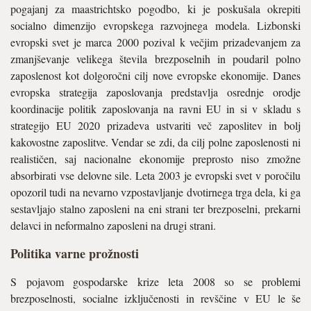
pogajanj za maastrichtsko pogodbo, ki je poskušala okrepiti
socialno dimenzijo evropskega razvojnega modela. Lizbonski
evropski svet je marca 2000 pozival k večjim prizadevanjem za
zmanjševanje velikega števila brezposelnih in poudaril polno
zaposlenost kot dolgoročni cilj nove evropske ekonomije. Danes
evropska strategija zaposlovanja predstavlja osrednje orodje
koordinacije politik zaposlovanja na ravni EU in si v skladu s
strategijo EU 2020 prizadeva ustvariti več zaposlitev in bolj
kakovostne zaposlitve. Vendar se zdi, da cilj polne zaposlenosti ni
realističen, saj nacionalne ekonomije preprosto niso zmožne
absorbirati vse delovne sile. Leta 2003 je evropski svet v poročilu
opozoril tudi na nevarno vzpostavljanje dvotirnega trga dela, ki ga
sestavljajo stalno zaposleni na eni strani ter brezposelni, prekarni
delavci in neformalno zaposleni na drugi strani.
Politika varne prožnosti
S pojavom gospodarske krize leta 2008 so se problemi
brezposelnosti, socialne izključenosti in revščine v EU le še