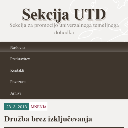
Sekcija UTD
Sekcija za promocijo univerzalnega temeljnega
dohodka
Naslovna
Predstavitev
Kontakti
Povezave
Arhivi
MNENJA
23. 3. 2013
Družba brez izključevanja