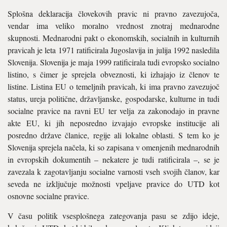
Splošna deklaracija človekovih pravic ni pravno zavezujoča,
vendar ima veliko moralno vrednost znotraj mednarodne
skupnosti. Mednarodni pakt o ekonomskih, socialnih in kulturnih
pravicah je leta 1971 ratificirala Jugoslavija in julija 1992 nasledila
Slovenija. Slovenija je maja 1999 ratificirala tudi evropsko socialno
listino, s čimer je sprejela obveznosti, ki izhajajo iz členov te
listine. Listina EU o temeljnih pravicah, ki ima pravno zavezujoč
status, ureja politične, državljanske, gospodarske, kulturne in tudi
socialne pravice na ravni EU ter velja za zakonodajo in pravne
akte EU, ki jih neposredno izvajajo evropske institucije ali
posredno države članice, regije ali lokalne oblasti. S tem ko je
Slovenija sprejela načela, ki so zapisana v omenjenih mednarodnih
in evropskih dokumentih – nekatere je tudi ratificirala –, se je
zavezala k zagotavljanju socialne varnosti vseh svojih članov, kar
seveda ne izključuje možnosti vpeljave pravice do UTD kot
osnovne socialne pravice.
V času politik vsesplošnega zategovanja pasu se zdijo ideje,