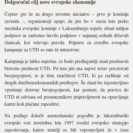
Dolgoročni cilj nove evropske ekonomije
Čeprav gre že za drugo tovrstno iniciativo – prvo je komisija
zavrnila –, organizatorji upajo, da jim bo v enem letu preko
strežnika evropske komisije v Luksemburgu uspelo zbrati milijon
podpisov in zadostno število podpisov v najmanj sedmih državah
članicah, kot velevajo pravila. Priprave za izvedbo evropske
kampanje za UTD so zato že intenzivne.
Kampanja je lahko uspešna, če bodo predlagatelji znali predstaviti
bistvene prednosti UTD. Pri tem jim zna največ težav povzročati
brezpogojnost, to je tista značilnost UTD, ki ga razlikuje od
drugih družbenoekonomskih predlogov. Še zlasti bo izpostavljeno
vprašanje delovne brezpogojnosti, kar pomeni, da pravica do
UTD ni odvisna od posameznikove pripravljenosti na opravljanje
katere koli plačane zaposlitve.
Na podlagi določb amsterdamske pogodbe je luksemburški
evropski svet novembra leta 1997 uvedel evropsko strategijo
zaposlovanja, katere temelji so bili vzpostavljeni že v času