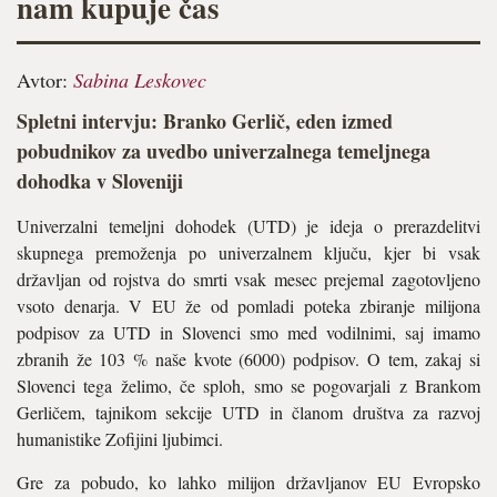
nam kupuje čas
Avtor:
Sabina Leskovec
Spletni intervju: Branko Gerlič, eden izmed
pobudnikov za uvedbo univerzalnega temeljnega
dohodka v Sloveniji
Univerzalni temeljni dohodek (UTD) je ideja o prerazdelitvi
skupnega premoženja po univerzalnem ključu, kjer bi vsak
državljan od rojstva do smrti vsak mesec prejemal zagotovljeno
vsoto denarja. V EU že od pomladi poteka zbiranje milijona
podpisov za UTD in Slovenci smo med vodilnimi, saj imamo
zbranih že 103 % naše kvote (6000) podpisov. O tem, zakaj si
Slovenci tega želimo, če sploh, smo se pogovarjali z Brankom
Gerličem, tajnikom sekcije UTD in članom društva za razvoj
humanistike Zofijini ljubimci.
Gre za pobudo, ko lahko milijon državljanov EU Evropsko