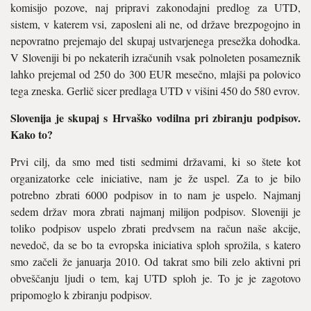
komisijo pozove, naj pripravi zakonodajni predlog za UTD,
sistem, v katerem vsi, zaposleni ali ne, od države brezpogojno in
nepovratno prejemajo del skupaj ustvarjenega presežka dohodka.
V Sloveniji bi po nekaterih izračunih vsak polnoleten posameznik
lahko prejemal od 250 do 300 EUR mesečno, mlajši pa polovico
tega zneska. Gerlič sicer predlaga UTD v višini 450 do 580 evrov.
Slovenija je skupaj s Hrvaško vodilna pri zbiranju podpisov.
Kako to?
Prvi cilj, da smo med tisti sedmimi državami, ki so štete kot
organizatorke cele iniciative, nam je že uspel. Za to je bilo
potrebno zbrati 6000 podpisov in to nam je uspelo. Najmanj
sedem držav mora zbrati najmanj milijon podpisov. Sloveniji je
toliko podpisov uspelo zbrati predvsem na račun naše akcije,
nevedoč, da se bo ta evropska iniciativa sploh sprožila, s katero
smo začeli že januarja 2010. Od takrat smo bili zelo aktivni pri
obveščanju ljudi o tem, kaj UTD sploh je. To je je zagotovo
pripomoglo k zbiranju podpisov.