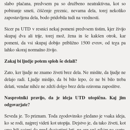
slabo plačana, predvsem pa so družbeno neatraktivna, kot so
pobiranje smeti, čiščenje greznic, nevarna dela, torej nekoliko
zapostavljena dela, bodo pridobila tudi na vrednosti.
Sicer pa UTD v resnici nekaj pomeni predvsem tistim, kjer živijo
skupaj dva ali trije, torej mož, žena in še kakšen otrok, kar
pomeni, da vsi skupaj dobijo približno 1500 evrov, od tega pa
lahko skoraj normalno živijo.
Zakaj bi ljudje potem sploh še delali?
Zato, ker ljudje ne znamo živeti brez dela. Ne mislite, da ljudje ne
delajo radi. Ljudje mislijo, da bi bilo lepo, če ne bi bilo treba
delati, vendar nihče ne zdrži dolgo brez dela oziroma zaposlitve.
Nasprotniki pravijo, da je ideja UTD utopična. Kaj jim
odgovarjate?
Seveda je. To priznam. Toda zgodovinsko gledano je vsaka ideja,
ko se rodi, najprej videti kot utopija. Dejstvo je, da tako živeti, kot
smo bili vajeni do pred dvajsetimi leti, ne gre več nikjer na svetu.