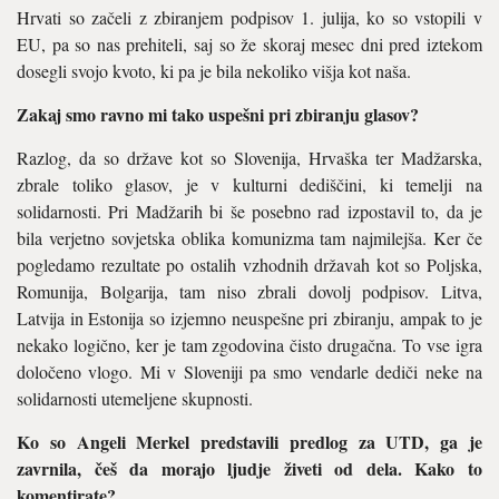
Hrvati so začeli z zbiranjem podpisov 1. julija, ko so vstopili v
EU, pa so nas prehiteli, saj so že skoraj mesec dni pred iztekom
dosegli svojo kvoto, ki pa je bila nekoliko višja kot naša.
Zakaj smo ravno mi tako uspešni pri zbiranju glasov?
Razlog, da so države kot so Slovenija, Hrvaška ter Madžarska,
zbrale toliko glasov, je v kulturni dediščini, ki temelji na
solidarnosti. Pri Madžarih bi še posebno rad izpostavil to, da je
bila verjetno sovjetska oblika komunizma tam najmilejša. Ker če
pogledamo rezultate po ostalih vzhodnih državah kot so Poljska,
Romunija, Bolgarija, tam niso zbrali dovolj podpisov. Litva,
Latvija in Estonija so izjemno neuspešne pri zbiranju, ampak to je
nekako logično, ker je tam zgodovina čisto drugačna. To vse igra
določeno vlogo. Mi v Sloveniji pa smo vendarle dediči neke na
solidarnosti utemeljene skupnosti.
Ko so Angeli Merkel predstavili predlog za UTD, ga je
zavrnila, češ da morajo ljudje živeti od dela. Kako to
komentirate?