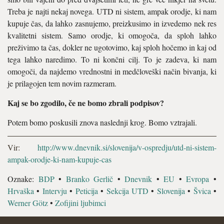
Treba je najti nekaj novega. UTD ni sistem, ampak orodje, ki nam
kupuje čas, da lahko zasnujemo, preizkusimo in izvedemo nek res
kvalitetni sistem. Samo orodje, ki omogoča, da sploh lahko
preživimo ta čas, dokler ne ugotovimo, kaj sploh hočemo in kaj od
tega lahko naredimo. To ni končni cilj. To je zadeva, ki nam
omogoči, da najdemo vrednostni in medčloveški način bivanja, ki
je prilagojen tem novim razmeram.
Kaj se bo zgodilo, če ne bomo zbrali podpisov?
Potem bomo poskusili znova naslednji krog. Bomo vztrajali.
Vir:
http://www.dnevnik.si/slovenija/v-ospredju/utd-ni-sistem-
ampak-orodje-ki-nam-kupuje-cas
Oznake:
BDP
•
Branko Gerlič
•
Dnevnik
•
EU
•
Evropa
•
Hrvaška
•
Intervju
•
Peticija
•
Sekcija UTD
•
Slovenija
•
Švica
•
Werner Götz
•
Zofijini ljubimci