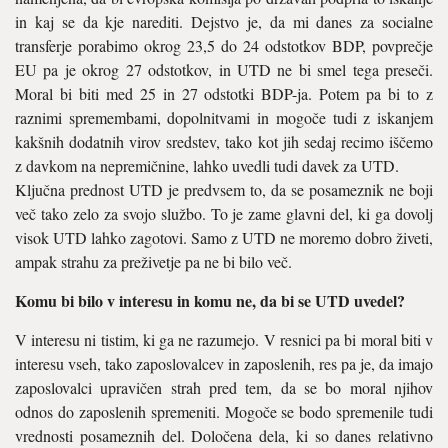
in kaj se da kje narediti. Dejstvo je, da mi danes za socialne
transferje porabimo okrog 23,5 do 24 odstotkov BDP, povprečje
EU pa je okrog 27 odstotkov, in UTD ne bi smel tega preseči.
Moral bi biti med 25 in 27 odstotki BDP-ja. Potem pa bi to z
raznimi spremembami, dopolnitvami in mogoče tudi z iskanjem
kakšnih dodatnih virov sredstev, tako kot jih sedaj recimo iščemo
z davkom na nepremičnine, lahko uvedli tudi davek za UTD.
Ključna prednost UTD je predvsem to, da se posameznik ne boji
več tako zelo za svojo službo. To je zame glavni del, ki ga dovolj
visok UTD lahko zagotovi. Samo z UTD ne moremo dobro živeti,
ampak strahu za preživetje pa ne bi bilo več.
Komu bi bilo v interesu in komu ne, da bi se UTD uvedel?
V interesu ni tistim, ki ga ne razumejo. V resnici pa bi moral biti v
interesu vseh, tako zaposlovalcev in zaposlenih, res pa je, da imajo
zaposlovalci upravičen strah pred tem, da se bo moral njihov
odnos do zaposlenih spremeniti. Mogoče se bodo spremenile tudi
vrednosti posameznih del. Določena dela, ki so danes relativno