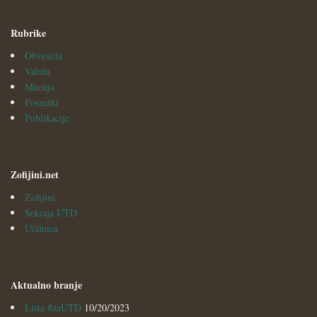
Rubrike
Obvestila
Vabila
Mnenja
Posnetki
Publikacije
Zofijini.net
Zofijini
Sekcija UTD
Učilnica
Aktualno branje
Lista #zaUTD
10/20/2023