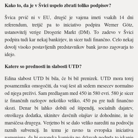
Kako to, da je v Švici uspelo zbrati toliko podpisov?
Švica prvič ni v EU, drugič je vajena imeti vsakih 14 dni
referendum, tretjič pa to iniciativo podpira Werner Götz,
ustanovitelj verige Drogerie Markt (DM). To zadevo v Švici
podpira tudi kar nekaj bankirjev, in sicer tudi finančno. Celo nekaj
dovolj visoko postavljenih predstavnikov bank javno zagovarja to
idejo.
Katere so prednosti in slabosti UTD?
Edina slabost UTD bi bila, če bi bil prenizek. UTD mora torej
posamezniku omogočiti, da vsaj šest ali sedem mesecev normalno
od njega preživi. Sam predlagam med 450 in 580 evri. 580 je sicer
iz finančnih razlogov nekoliko veliko, 450 pa gre tudi finančno
skozi. Denar bi lahko dobili od štipendij, socialnih dajatev,
otroškega dodatka, ukinitev davčnih olajšav iz dohodnine, in še
marsičesa drugega. Verjetno bi se dalo veliko narediti na področju
raznih subvencij. In temu je ravno ta evropska iniciativa
namenjena, da bi evropska komisija po državah podprla to iskanje