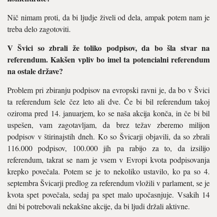
Nič nimam proti, da bi ljudje živeli od dela, ampak potem nam je
treba delo zagotoviti.
V Švici so zbrali že toliko podpisov, da bo šla stvar na
referendum. Kakšen vpliv bo imel ta potencialni referendum
na ostale države?
Problem pri zbiranju podpisov na evropski ravni je, da bo v Švici
ta referendum šele čez leto ali dve. Če bi bil referendum takoj
oziroma pred 14. januarjem, ko se naša akcija konča, in če bi bil
uspešen, vam zagotavljam, da brez težav zberemo milijon
podpisov v štirinajstih dneh. Ko so Švicarji objavili, da so zbrali
116.000 podpisov, 100.000 jih pa rabijo za to, da izsilijo
referendum, takrat se nam je vsem v Evropi kvota podpisovanja
krepko povečala. Potem se je to nekoliko ustavilo, ko pa so 4.
septembra Švicarji predlog za referendum vložili v parlament, se je
kvota spet povečala, sedaj pa spet malo upočasnjuje. Vsakih 14
dni bi potrebovali nekakšne akcije, da bi ljudi držali aktivne.