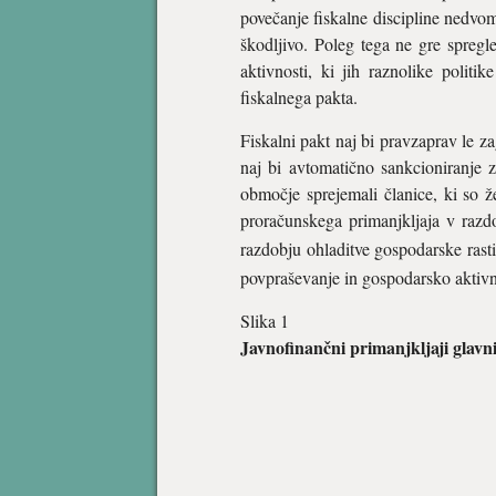
povečanje fiskalne discipline nedvom
škodljivo. Poleg tega ne gre spregl
aktivnosti, ki jih raznolike polit
fiskalnega pakta.
Fiskalni pakt naj bi pravzaprav le zag
naj bi avtomatično sankcioniranje z
območje sprejemali članice, ki so ž
proračunskega primanjkljaja v razdo
razdobju ohladitve gospodarske rasti k
povpraševanje in gospodarsko aktivno
Slika 1
Javnofinančni primanjkljaji glavn