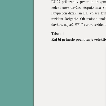
EU27 prikazani v prvem in drugem 
»efektivno« davčno stopnjo ima Sl
Povprečen državljan EU vplača let
rezident Bolgarije. Ob malone enak
davkov, največ, 9717 evrov, reziden
Tabela 1
Kaj bi prineslo poenotenje »efekt