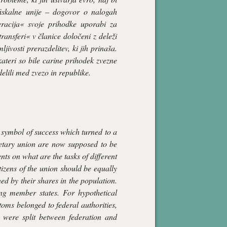
 fiskalne unije – dogovor o nalogah
eracija« svoje prihodke uporabi za
ransferi« v članice določeni z deleži
jivosti prerazdelitev, ki jih prinaša.
kateri so bile carine prihodek zvezne
elili med zvezo in republike.
a symbol of success which turned to a
onetary union are now supposed to be
nts on what are the tasks of different
tizens of the union should be equally
ed by their shares in the population.
ng member states. For hypothetical
toms belonged to federal authorities,
x) were split between federation and