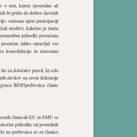
v o tem, katere (posredne ali
ih bi prišlo do delitve davčnih
i« oziroma njeni participaciji
žali ureditvi, kakršno je imela
nj pomembni prihodki proračuna
 proračun lahko opravljal vse
lno konsolidacijo in izravnane
lo za določitev pravil, ki celo
ih davkov na ravni federacije
rgenca BDP/prebivalca članic
meznih članicah EU in EMU se
e davčne prihodke od posrednih
i na prebivalca so za članice