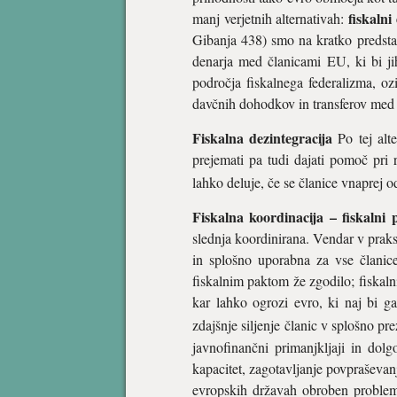
fiskalni 
manj verjetnih alternativah:
Gibanja 438) smo na kratko predstavi
denarja med članicami EU, ki bi jih
področja fiskalnega federalizma, oz
davčnih dohodkov in transferov med 
Fiskalna dezintegracija
Po tej alte
prejemati pa tudi dajati pomoč pri 
lahko deluje, če se članice vnaprej 
Fiskalna koordinacija – fiskalni 
slednja koordinirana. Vendar v praks
in splošno uporabna za vse članice 
fiskalnim paktom že zgodilo; fiskaln
kar lahko ogrozi evro, ki naj bi ga
zdajšnje siljenje članic v splošno p
javnofinančni primanjkljaji in dolgo
kapacitet, zagotavljanje povpraševanj
evropskih državah obroben problem v