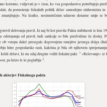
no koristno, vsiljevati jo v času, ko vsa gospodarstva potrebujejo pr
edati, da poenotenje fiskalnih politik držav samodejno sinhronizira i
ike zmanjšujejo. Na kratko, nesimetričnim udarom denarne unije se bo
otovil delovanja pravil, ki naj bi kot pravila Pakta stabilnosti iz leta 
a odstopanja od pravil; tudi sankcije so bile predvidene že doslej. P
e ob vstopu daleč presegale dogovorjene omejitve javnega dolga (Itali
bju hitre gospodarske rasti, kakršna je bila ob njihovem sprejemanju
3
ršili državi, ki sta zdaj drugim vsilili fiskalni pakt.
»Reševanje« iz kr
4
st, pa krizo le še poglablja
.
ih akterjev Fiskalnega pakta