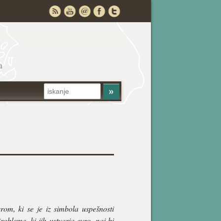
a
om, ki se je iz simbola uspešnosti
obleme, ki jih ustvarja evro, naj bi