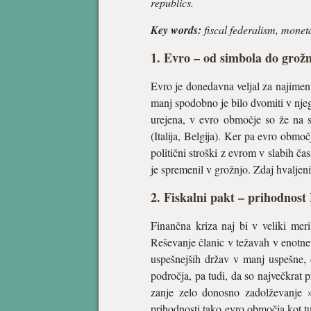
republics.
Key words:
fiscal federalism, moneta
1. Evro – od simbola do grož
Evro je donedavna veljal za najimeni
manj spodobno je bilo dvomiti v njego
urejena, v evro območje so že na sa
(Italija, Belgija). Ker pa evro obmo
politični stroški z evrom v slabih ča
je spremenil v grožnjo. Zdaj hvaljeni
2. Fiskalni pakt – prihodnos
Finančna kriza naj bi v veliki meri
Reševanje članic v težavah v enotne
uspešnejših držav v manj uspešne, č
področja, pa tudi, da so največkrat 
zanje zelo donosno zadolževanje »
prihodnosti tako evro območja kot tu