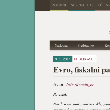
ZOFIJINI
SEKCIJA UTD
UČILN
Naslovna
Predstavitev
Kon
PUBLIKACIJE
9. 1. 2014
Evro, fiskalni pa
Avtor:
Jože Mencinger
Povzetek
Navdušenje nad nedavno sklenjenim
spremenil v grožnjo evropskemu zdru