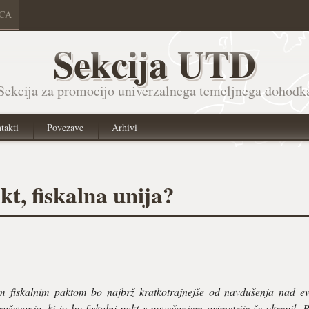
ICA
Sekcija UTD
Sekcija za promocijo univerzalnega temeljnega dohodk
takti
Povezave
Arhivi
kt, fiskalna unija?
 fiskalnim paktom bo najbrž kratkotrajnejše od navdušenja nad evr
ževanja, ki jo bo fiskalni pakt s povečanjem asimetrije še okrepil. Pr