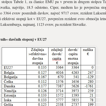
stolpcu Tabele 1, za članice EMU pa v prvem in drugem stolpcu Tab
ovaška, najvišjo, 18.5 odstotno, Ciper, medtem ko je povprečna st
no 3364 evrov posrednih davkov, največ 9717 evrov, rezident Luksem
i efektivni stopnji kot v EU27, povprečen rezident evro območju let
t Luksemburga, najmanj, 1123 evrov, pa rezident Slovaške.
ivnih« davčnih stopenj v EU27