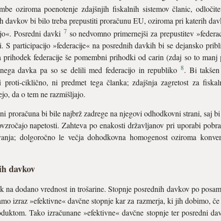
be oziroma poenotenje zdajšnjih fiskalnih sistemov članic, odločite
h davkov bi bilo treba prepustiti proračunu EU, oziroma pri katerih davk
7
ijo«. Posredni davki
so nedvomno primernejši za prepustitev »federacij
 S participacijo »federacije« na posrednih davkih bi se dejansko pribli
t za prihodek federacije še pomembni prihodki od carin (zdaj so to ma
8
nega davka pa so se delili med federacijo in republiko
. Bi takšen
di proti-ciklično, ni predmet tega članka; zdajšnja zagretost za fiska
ejo, da o tem ne razmišljajo.
 proračuna bi bile najbrž zadrege na njegovi odhodkovni strani, saj bi š
ročajo napetosti. Zahteva po enakosti državljanov pri uporabi pobran
ževanja; dolgoročno le večja dohodkovna homogenost oziroma konve
ih davkov
 na dodano vrednost in trošarine. Stopnje posrednih davkov po posa
amo izraz »efektivne« davčne stopnje kar za razmerja, ki jih dobimo, č
uktom. Tako izračunane »efektivne« davčne stopnje ter posredni davk