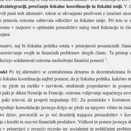
dezintegraciji, povečanju fiskalne koordinacije in fiskalni uniji.
V č
li pasti treh alternativ; tokrat se ukvarjamo predvsem z izračuni sic
 prinesla oziroma zahtevala odločitev za fiskalno unijo. Pri tem se
iroma v razprave o optimalni porazdelitvi nalog med federacijo in čla
njimi.
rnativi, naj bi fiskalna politika ostala v pristojnosti posameznih čla
razreševanju svojih in finančnih problemov drugih članic. Ta pristop 
1
odrečejo solidarnosti oziroma medsebojni finančni pomoči
.
pakt
Po tej alternativi se centralizirana denarna in decentralizirana fi
i fiskalna koordinacija najbrž pomeni, da je fiskalna politika, kakrš
ne glede na razlike v razvitosti, strukturah gospodarstev in gospod
i pakt je diktat Nemčije in Francije, oziroma vsiljevanje napačnega ra
 pakt reševal, ali pospeši razpadanje EU. Za pomisleke v koristnost
rezgodnjo konsolidacijo javnega dolga ne glede na njegovo višino in zna
vi držav, povzročili so jo več desetletij trajajoča prerazdelitev v ko
a s krediti in razcvet finančnih produktov. Velikost in pomen javnega d
 primerjavi z grozečo recesijo ter socialnimi in političnimi problem