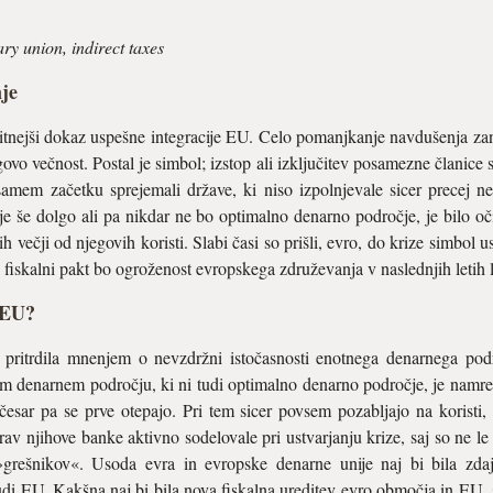
ry union, indirect taxes
nje
tnejši dokaz uspešne integracije EU. Celo pomanjkanje navdušenja zanj
vo večnost. Postal je simbol; izstop ali izključitev posamezne članice 
mem začetku sprejemali države, ki niso izpolnjevale sicer precej nesm
čje še dolgo ali pa nikdar ne bo optimalno denarno področje, je bilo o
sih večji od njegovih koristi. Slabi časi so prišli, evro, do krize simbol
 fiskalni pakt bo ogroženost evropskega združevanja v naslednjih letih l
t EU?
 pritrdila mnenjem o nevzdržni istočasnosti enotnega denarnega podro
m denarnem področju, ki ni tudi optimalno denarno področje, je namre
esar pa se prve otepajo. Pri tem sicer povsem pozabljajo na koristi
prav njihove banke aktivno sodelovale pri ustvarjanju krize, saj so ne
grešnikov«. Usoda evra in evropske denarne unije naj bi bila zdaj
di EU. Kakšna naj bi bila nova fiskalna ureditev evro območja in EU, s