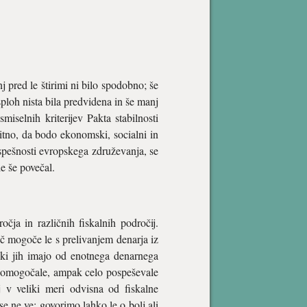
 pred le štirimi ni bilo spodobno; še
sploh nista bila predvidena in še manj
iselnih kriterijev Pakta stabilnosti
čitno, da bodo ekonomski, socialni in
 uspešnosti evropskega združevanja, se
e še povečal.
čja in različnih fiskalnih področij.
č mogoče le s prelivanjem denarja iz
, ki jih imajo od enotnega denarnega
 le omogočale, ampak celo pospeševale
 v veliki meri odvisna od fiskalne
e ne ve; govorimo lahko le o bolj ali