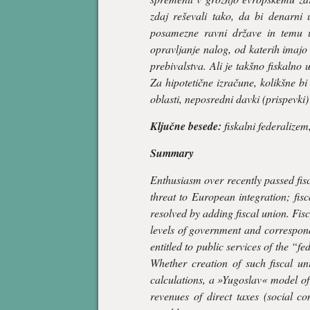
zdaj reševali tako, da bi denarni 
posamezne ravni države in temu us
opravljanje nalog, od katerih imajo 
prebivalstva. Ali je takšno fiskalno 
Za hipotetične izračune, kolikšne bi
oblasti, neposredni davki (prispevki)
Ključne besede:
fiskalni federalizem
Summary
Enthusiasm over recently passed fisc
threat to European integration; fis
resolved by adding fiscal union. Fisc
levels of government and correspondi
entitled to public services of the “
Whether creation of such fiscal u
calculations, a »Yugoslav« model of 
revenues of direct taxes (social co