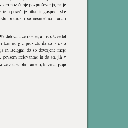
edvsem povečanje povpraševanja, pa je
n s tem povečuje nihanja gospodarske
do pridružili še nesimetrični udari
1997 delovala že doslej, a niso. Uvedel
ri tem ne gre prezreti, da so v evro
ja in Belgija), da so dovoljene meje
, povsem irelevantne in da sta jih v
ize z discipliniranjem, ki zmanjšuje