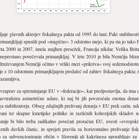
aje glavnih akterjev fiskalnega pakta od 1995 do lani; Pakt stabilnosti 
 primanjkljaji spustili pod »magično« 3 odstotno mejo, ki pa sta jo tak
leta 2000 in 2007, imela majhen presežek, Francija nikdar. Velika Brit
neprestano povečevala primanjkljaj. V letu 2010 je bila Nemčija blizu i
idruževanjem Nemčiji očitno v veliki meri »prikriva« svoj sedemodstotni 
 je z 10 odstotnim primanjkljajem predaleč od zahtev fiskalnega pakta; n
azumljiva.
avzaprav za spreminjanje EU v »federacijo«, kar predpostavlja, da ima ce
evtralizira asimetrične udare, ki naj bi jih povzročala enotna denar
 stabilizatorja. Obseg zdajšnjih prelivanj denarja v EU prek carin, ud
ani ter skupne kmetijske politike in različnih kohezijskih skladov
unije bi bilo treba radikalno povečati proračun EU, uvesti »evrops
znih davkih članic, in sprejeti pravila za horizontalno prelivanje fis
za subvencioniranje občin v Sloveniji ali kakršnega uporabljajo za