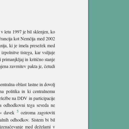
v letu 1997 je bil sklenjen, ko
o Francija kot Nemčija med 2002
anija, ki je imela presežek med
zpolnitve tistega, kar vsiljuje
primanjkljaj in kritično stanje
jena zavrnitev pakta je, četudi
ntralna oblast lastne in dovolj
na politika in ki centralnemu
eležbe na DDV in participacije
 na odhodkovni tega seveda ne
5
ki« davek
oziroma zagotoviti
kalnih odhodkov. Sistem bi bil
 izenačevanje med deželami v