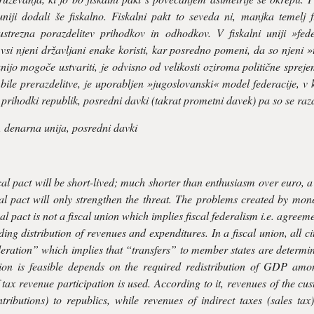
uniji dodali še fiskalno. Fiskalni pakt to seveda ni, manjka temelj
trezna porazdelitev prihodkov in odhodkov. V fiskalni uniji »fed
vsi njeni državljani enake koristi, kar posredno pomeni, da so njeni »t
unijo mogoče ustvariti, je odvisno od velikosti oziroma politične sprejeml
 bile prerazdelitve, je uporabljen »jugoslovanski« model federacije, v 
 prihodki republik, posredni davki (takrat prometni davek) pa so se razd
, denarna unija, posredni davki
al pact will be short-lived; much shorter than enthusiasm over euro, 
cal pact will only strengthen the threat. The problems created by m
al pact is not a fiscal union which implies fiscal federalism i.e. agreeme
ng distribution of revenues and expenditures. In a fiscal union, all ci
federation” which implies that “transfers” to member states are determin
nion is feasible depends on the required redistribution of GDP amo
tax revenue participation is used. According to it, revenues of the cus
ntributions) to republics, while revenues of indirect taxes (sales ta