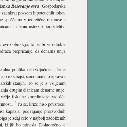
lanku
Reševanje evra
(Gospodarska
er zaenkrat povsem hipotetičnih tokov
 ne spuščamo v teoretične razprave s
nicami in temu ustrezni porazdelitvi
nic evro območja, te pa bi se odrekle
odraža prepričanje, da denarna unija
skalna politika ne izključujeta, če je
no imajo močnejši, samoumevno »prava«
arskih stanjih. To se je z vsiljenim
vnanja drugim članicam denarne unije,
 večje fiskalne koordinacije zadošča
2
čilnosti.
Pa še, krize niso povzročili
rist kapitala, podvajanje proizvodnih
olga je zdaj celo v najbolj zadolženih
i, ki jih bo prinesla. Dolgoročno je