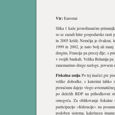
Vir:
Eurostat
Slika 1 kaže javnofinančne primanjklj
so se zaradi hitre gospodarske rasti
in 2005 kršili; Nemčija je dvakrat, 
1999 in 2002, je nato bolj ali manj 
drugim, Francija pa precej dlje; s pr
v svojih bankah. Velika Britanija pa
zanemarimo druge razloge, povsem r
Fiskalna unija
Po tej inačici gre pr
velike dohodke, s katerimi lahko n
proračunu dajejo vlogo avtomatičnega
po deležih BDP na prihodkovni str
omogoča. Za oblikovanje fiskalne 
participacijo »federacije« na posame
podoben sistemu, kakršnega imamo 