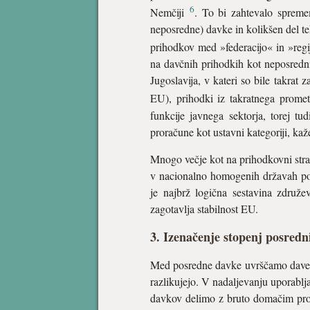
6
Nemčiji
. To bi zahtevalo spremem
neposredne) davke in kolikšen del te
prihodkov med »federacijo« in »reg
na davčnih prihodkih kot neposredni.
Jugoslavija, v kateri so bile takra
EU), prihodki iz takratnega promet
funkcije javnega sektorja, torej tu
proračune kot ustavni kategoriji, kaž
Mnogo večje kot na prihodkovni strani
v nacionalno homogenih državah povz
je najbrž logična sestavina zdru
zagotavlja stabilnost EU.
3. Izenačenje stopenj posredn
Med posredne davke uvrščamo davek
razlikujejo. V nadaljevanju uporablj
davkov delimo z bruto domačim prod