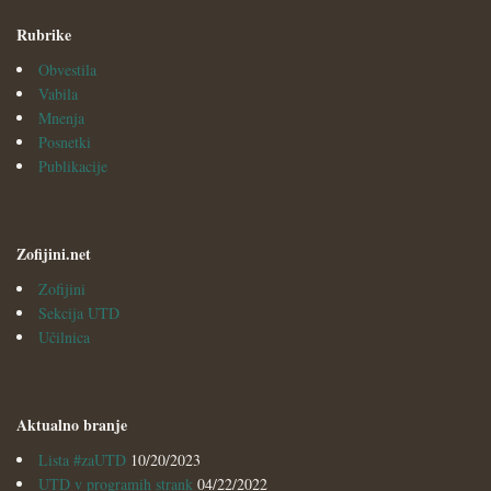
Rubrike
Obvestila
Vabila
Mnenja
Posnetki
Publikacije
Zofijini.net
Zofijini
Sekcija UTD
Učilnica
Aktualno branje
Lista #zaUTD
10/20/2023
UTD v programih strank
04/22/2022