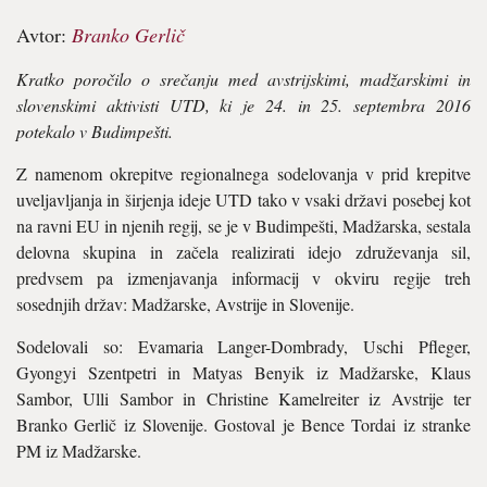
Avtor:
Branko Gerlič
Kratko poročilo o srečanju med avstrijskimi, madžarskimi in
slovenskimi aktivisti UTD, ki je 24. in 25. septembra 2016
potekalo v Budimpešti.
Z namenom okrepitve regionalnega sodelovanja v prid krepitve
uveljavljanja in širjenja ideje UTD tako v vsaki državi posebej kot
na ravni EU in njenih regij, se je v Budimpešti, Madžarska, sestala
delovna skupina in začela realizirati idejo združevanja sil,
predvsem pa izmenjavanja informacij v okviru regije treh
sosednjih držav: Madžarske, Avstrije in Slovenije.
Sodelovali so: Evamaria Langer-Dombrady, Uschi Pfleger,
Gyongyi Szentpetri in Matyas Benyik iz Madžarske, Klaus
Sambor, Ulli Sambor in Christine Kamelreiter iz Avstrije ter
Branko Gerlič iz Slovenije. Gostoval je Bence Tordai iz stranke
PM iz Madžarske.