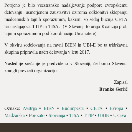
Potrjeno je bilo vsestransko nadaljevanje podpore evropskemu
delovanju, usmerjenem zaustavitvi oziroma odklonitvi sklepanju
medcelinskih tajnih sporazumov, kakršni so sedaj bližnja CETA
ter nastajajoča TTIP in TISA. (V Sloveniji to ureja Koalicija proti
tajnim sporazumom pod koordinacijo Umanotere).
V okviru sodelovanja na ravni BIEN in UBI-E bo ta tridržavna
skupina pripravila načrt delovanja v letu 2017.
Naslednje srečanje je predvideno v Sloveniji, če bomo Slovenci
zmogli prevzeti organizacijo.
Zapisal
Branko Gerlič
Oznake:
Avstrija
•
BIEN
•
Budimpešta
•
CETA
•
Evropa
•
Madžarska
•
Poročilo
•
Slovenija
•
TISA
•
TTIP
•
UBIE
•
Ustava