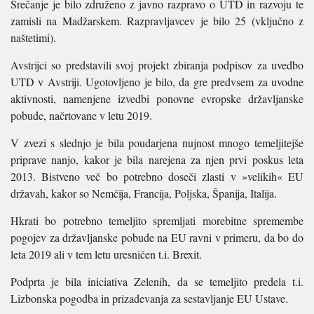
Srečanje je bilo združeno z javno razpravo o UTD in razvoju te
zamisli na Madžarskem. Razpravljavcev je bilo 25 (vključno z
naštetimi).
Avstrijci so predstavili svoj projekt zbiranja podpisov za uvedbo
UTD v Avstriji. Ugotovljeno je bilo, da gre predvsem za uvodne
aktivnosti, namenjene izvedbi ponovne evropske državljanske
pobude, načrtovane v letu 2019.
V zvezi s slednjo je bila poudarjena nujnost mnogo temeljitejše
priprave nanjo, kakor je bila narejena za njen prvi poskus leta
2013. Bistveno več bo potrebno doseči zlasti v »velikih« EU
državah, kakor so Nemčija, Francija, Poljska, Španija, Italija.
Hkrati bo potrebno temeljito spremljati morebitne spremembe
pogojev za državljanske pobude na EU ravni v primeru, da bo do
leta 2019 ali v tem letu uresničen t.i. Brexit.
Podprta je bila iniciativa Zelenih, da se temeljito predela t.i.
Lizbonska pogodba in prizadevanja za sestavljanje EU Ustave.