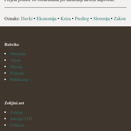
Oznake:
Davki
•
Ekonomija
•
Kriza
•
Predlog
•
Slovenija
•
Zakon
Rubrike
Obvestila
Vabila
Mnenja
Posnetki
Publikacije
Zofijini.net
Zofijini
Sekcija UTD
Učilnica