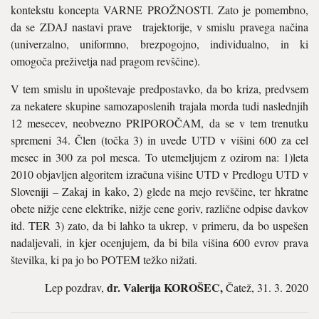
kontekstu koncepta VARNE PROŽNOSTI. Zato je pomembno,
da se ZDAJ nastavi prave trajektorije, v smislu pravega načina
(univerzalno, uniformno, brezpogojno, individualno, in ki
omogoča preživetja nad pragom revščine).
V tem smislu in upoštevaje predpostavko, da bo kriza, predvsem
za nekatere skupine samozaposlenih trajala morda tudi naslednjih
12 mesecev, neobvezno PRIPOROČAM, da se v tem trenutku
spremeni 34. Člen (točka 3) in uvede UTD v višini 600 za cel
mesec in 300 za pol mesca. To utemeljujem z ozirom na: 1)leta
2010 objavljen algoritem izračuna višine UTD v Predlogu UTD v
Sloveniji – Zakaj in kako, 2) glede na mejo revščine, ter hkratne
obete nižje cene elektrike, nižje cene goriv, različne odpise davkov
itd. TER 3) zato, da bi lahko ta ukrep, v primeru, da bo uspešen
nadaljevali, in kjer ocenjujem, da bi bila višina 600 evrov prava
številka, ki pa jo bo POTEM težko nižati.
dr. Valerija KOROŠEC,
Lep pozdrav,
Čatež, 31. 3. 2020