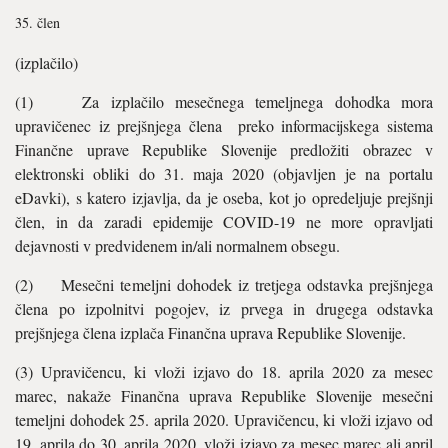
člen
(izplačilo)
(1) Za izplačilo mesečnega temeljnega dohodka mora
upravičenec iz prejšnjega člena preko informacijskega sistema
Finančne uprave Republike Slovenije predložiti obrazec v
elektronski obliki do 31. maja 2020 (objavljen je na portalu
eDavki), s katero izjavlja, da je oseba, kot jo opredeljuje prejšnji
člen, in da zaradi epidemije COVID-19 ne more opravljati
dejavnosti v predvidenem in/ali normalnem obsegu.
(2) Mesečni temeljni dohodek iz tretjega odstavka prejšnjega
člena po izpolnitvi pogojev, iz prvega in drugega odstavka
prejšnjega člena izplača Finančna uprava Republike Slovenije.
(3) Upravičencu, ki vloži izjavo do 18. aprila 2020 za mesec
marec, nakaže Finančna uprava Republike Slovenije mesečni
temeljni dohodek 25. aprila 2020. Upravičencu, ki vloži izjavo od
19. aprila do 30. aprila 2020, vloži izjavo za mesec marec ali april