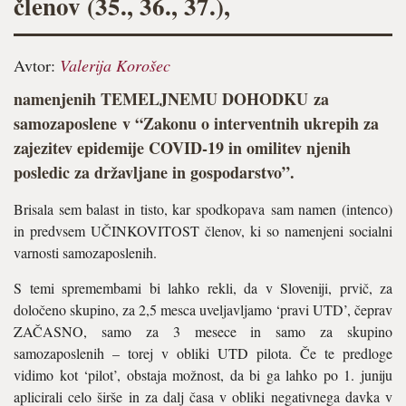
členov (35., 36., 37.),
Avtor:
Valerija Korošec
namenjenih TEMELJNEMU DOHODKU za
samozaposlene v “Zakonu o interventnih ukrepih za
zajezitev epidemije COVID-19 in omilitev njenih
posledic za državljane in gospodarstvo”.
Brisala sem balast in tisto, kar spodkopava sam namen (intenco)
in predvsem UČINKOVITOST členov, ki so namenjeni socialni
varnosti samozaposlenih.
S temi spremembami bi lahko rekli, da v Sloveniji, prvič, za
določeno skupino, za 2,5 mesca uveljavljamo ‘pravi UTD’, čeprav
ZAČASNO, samo za 3 mesece in samo za skupino
samozaposlenih – torej v obliki UTD pilota. Če te predloge
vidimo kot ‘pilot’, obstaja možnost, da bi ga lahko po 1. juniju
aplicirali celo širše in za dalj časa v obliki negativnega davka v