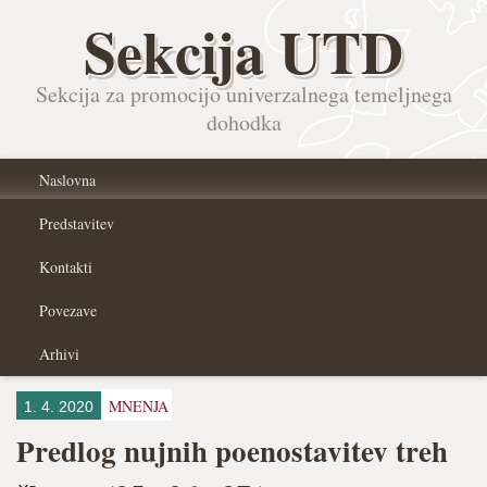
Sekcija UTD
Sekcija za promocijo univerzalnega temeljnega
dohodka
Naslovna
Predstavitev
Kontakti
Povezave
Arhivi
MNENJA
1. 4. 2020
Predlog nujnih poenostavitev treh