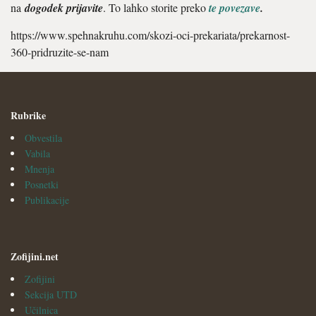
na
dogodek prijavite
. To lahko storite preko
te povezave
.
https://www.spehnakruhu.com/skozi-oci-prekariata/prekarnost-
360-pridruzite-se-nam
Rubrike
Obvestila
Vabila
Mnenja
Posnetki
Publikacije
Zofijini.net
Zofijini
Sekcija UTD
Učilnica