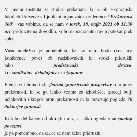
V imenu Inštituta za študije prekariata, ki je ob Ekonomski
fakulteti Univerze v Ljubljani organizator konference
“Prekarnost
360”
, vas vabimo, da se nam v
torek, 18. maja 2021 ob 11:30
uri
, pridružite na dogodku, ki bo na nacionalni ravni potekal prek
spleta.
Vaša udeležba je pomembna, ker se nam bodo (kot ime
konference pove) ob raziskovalcih in stroki pridružili
tako
predstavniki države
,
kot
sindikatov
,
delodajalcev
in
županov
.
Predstavili bomo tudi
zbornik znanstvenih prispevkov
o odpravi
prekarnosti, ki se ga lahko vzame za izhodišče, (precej bolj)
učinkovitih ukrepov proti prekarnosti in ki povezuje poglede
70
doktorjev znanosti
.
Kdo bo del katere od okroglih miz, si lahko ogledate na
spodnji
povezavi
,
je pa pomembno, da se. če se nam želite pridružiti,