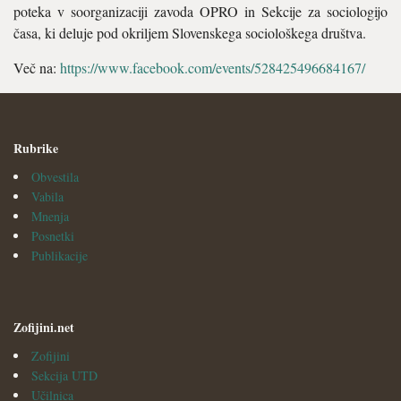
poteka v soorganizaciji zavoda OPRO in Sekcije za sociologijo
časa, ki deluje pod okriljem Slovenskega sociološkega društva.
Več na:
https://www.facebook.com/events/528425496684167/
Rubrike
Obvestila
Vabila
Mnenja
Posnetki
Publikacije
Zofijini.net
Zofijini
Sekcija UTD
Učilnica