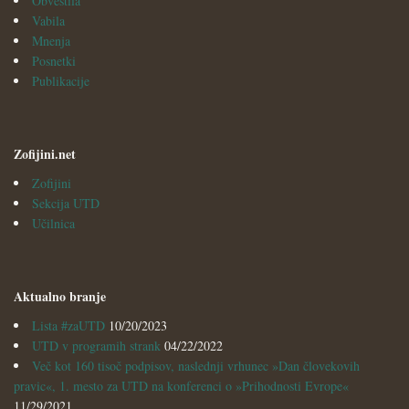
Obvestila
Vabila
Mnenja
Posnetki
Publikacije
Zofijini.net
Zofijini
Sekcija UTD
Učilnica
Aktualno branje
Lista #zaUTD
10/20/2023
UTD v programih strank
04/22/2022
Več kot 160 tisoč podpisov, naslednji vrhunec »Dan človekovih
pravic«, 1. mesto za UTD na konferenci o »Prihodnosti Evrope«
11/29/2021