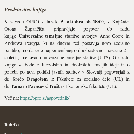
Predstavitev knjige
torek
5. oktobra ob 18:00
V zavodu OPRO v
,
, v Knjižnici
Otona Župančiča, pripravljajo pogovor ob izidu
Univerzalne temeljne storitve
knjige
avtorjev Anne Coote in
Andrewa Percyja, ki na dnevni red postavlja novo socialno
politiko, morda celo najpomembnejšo družboslovno inovacijo 21.
stoletja, imenovano univerzalne temeljne storitve (UTS). Ob izidu
knjige se bodo o filozofskih in ideoloških temeljih ideje in o
potrebi po novi politiki javnih storitev v Sloveniji pogovarjali z
Srečo Dragošem
dr.
iz Fakultete za socialno delo (UL) in
Tamaro Pavasović Trošt
dr.
iz Ekonomske fakultete (UL).
Več na:
https://opro.si/napovednik/
Rubrike