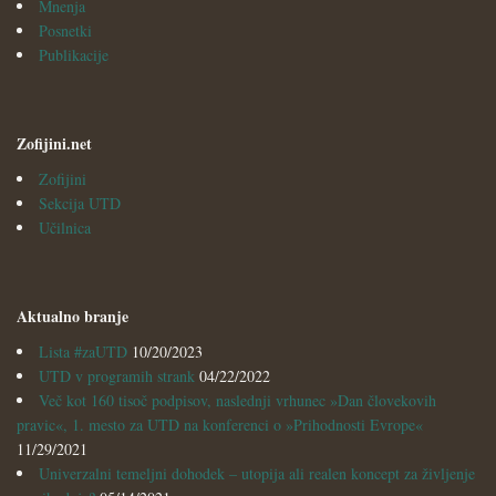
Mnenja
Posnetki
Publikacije
Zofijini.net
Zofijini
Sekcija UTD
Učilnica
Aktualno branje
Lista #zaUTD
10/20/2023
UTD v programih strank
04/22/2022
Več kot 160 tisoč podpisov, naslednji vrhunec »Dan človekovih
pravic«, 1. mesto za UTD na konferenci o »Prihodnosti Evrope«
11/29/2021
Univerzalni temeljni dohodek – utopija ali realen koncept za življenje