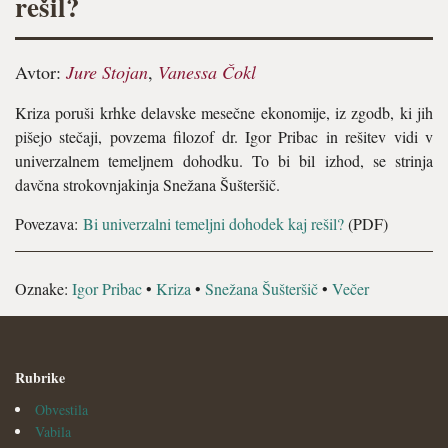
rešil?
Avtor:
Jure Stojan
,
Vanessa Čokl
Kriza poruši krhke delavske mesečne ekonomije, iz zgodb, ki jih
pišejo stečaji, povzema filozof dr. Igor Pribac in rešitev vidi v
univerzalnem temeljnem dohodku. To bi bil izhod, se strinja
davčna strokovnjakinja Snežana Šušteršič.
Povezava:
Bi univerzalni temeljni dohodek kaj rešil?
(PDF)
Oznake:
Igor Pribac
•
Kriza
•
Snežana Šušteršič
•
Večer
Rubrike
Obvestila
Vabila