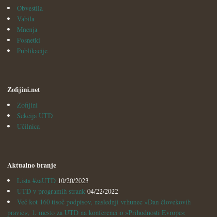
Obvestila
Vabila
Mnenja
Posnetki
Publikacije
Zofijini.net
Zofijini
Sekcija UTD
Učilnica
Aktualno branje
Lista #zaUTD
10/20/2023
UTD v programih strank
04/22/2022
Več kot 160 tisoč podpisov, naslednji vrhunec »Dan človekovih
pravic«, 1. mesto za UTD na konferenci o »Prihodnosti Evrope«