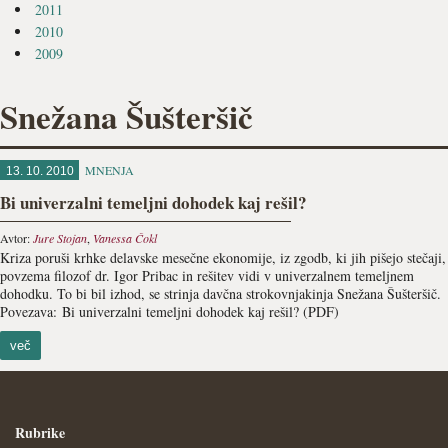
2011
2010
2009
Snežana Šušteršič
MNENJA
13. 10. 2010
Bi univerzalni temeljni dohodek kaj rešil?
Avtor:
Jure Stojan
,
Vanessa Čokl
Kriza poruši krhke delavske mesečne ekonomije, iz zgodb, ki jih pišejo stečaji,
povzema filozof dr. Igor Pribac in rešitev vidi v univerzalnem temeljnem
dohodku. To bi bil izhod, se strinja davčna strokovnjakinja Snežana Šušteršič.
Povezava: Bi univerzalni temeljni dohodek kaj rešil? (PDF)
več
Rubrike