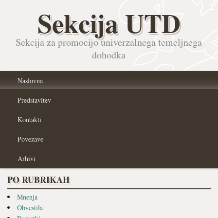
Sekcija UTD
Sekcija za promocijo univerzalnega temeljnega
dohodka
Naslovna
Predstavitev
Kontakti
Povezave
Arhivi
PO RUBRIKAH
Mnenja
Obvestila