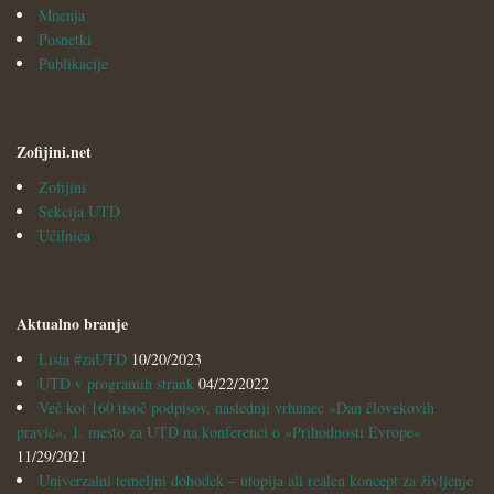
Mnenja
Posnetki
Publikacije
Zofijini.net
Zofijini
Sekcija UTD
Učilnica
Aktualno branje
Lista #zaUTD
10/20/2023
UTD v programih strank
04/22/2022
Več kot 160 tisoč podpisov, naslednji vrhunec »Dan človekovih
pravic«, 1. mesto za UTD na konferenci o »Prihodnosti Evrope«
11/29/2021
Univerzalni temeljni dohodek – utopija ali realen koncept za življenje