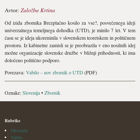
Avtor:
Založba Krtina
Od izida zbornika Brezplačno kosilo za vse?, posvečenega ideji
univerzalnega temeljnega dohodka (UTD), je minilo 7 let. V tem
času se je ideja ukoreninila v slovenskem teoretskem in političnem
prostoru. Iz kabinetne zamisli se je preobrazila v eno nosilnih idej
možne organizacije slovenske družbe v bližnji prihodnosti, ki ima
določeno politično podporo.
Povezava:
Vabilo – nov zbornik o UTD
(PDF)
Oznake:
Slovenija
•
Zbornik
Rubrike
Obvestila
Vabila