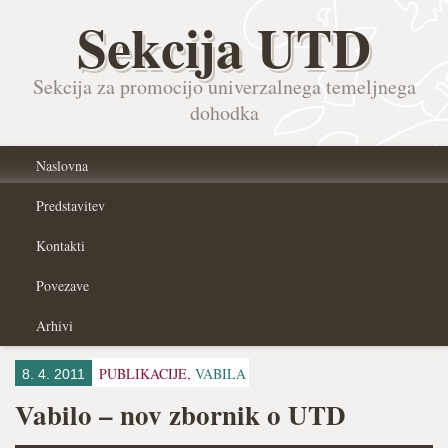
Sekcija UTD
Sekcija za promocijo univerzalnega temeljnega
dohodka
Naslovna
Predstavitev
Kontakti
Povezave
Arhivi
PUBLIKACIJE,
VABILA
8. 4. 2011
Vabilo – nov zbornik o UTD