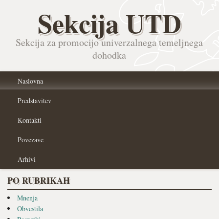
Sekcija UTD
Sekcija za promocijo univerzalnega temeljnega
dohodka
Naslovna
Predstavitev
Kontakti
Povezave
Arhivi
PO RUBRIKAH
Mnenja
Obvestila