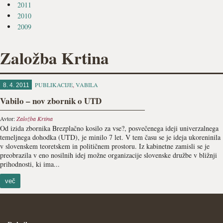
2011
2010
2009
Založba Krtina
PUBLIKACIJE
,
VABILA
8. 4. 2011
Vabilo – nov zbornik o UTD
Avtor:
Založba Krtina
Od izida zbornika Brezplačno kosilo za vse?, posvečenega ideji univerzalnega
temeljnega dohodka (UTD), je minilo 7 let. V tem času se je ideja ukoreninila
v slovenskem teoretskem in političnem prostoru. Iz kabinetne zamisli se je
preobrazila v eno nosilnih idej možne organizacije slovenske družbe v bližnji
prihodnosti, ki ima...
več