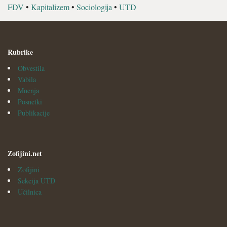
FDV
•
Kapitalizem
•
Sociologija
•
UTD
Rubrike
Obvestila
Vabila
Mnenja
Posnetki
Publikacije
Zofijini.net
Zofijini
Sekcija UTD
Učilnica