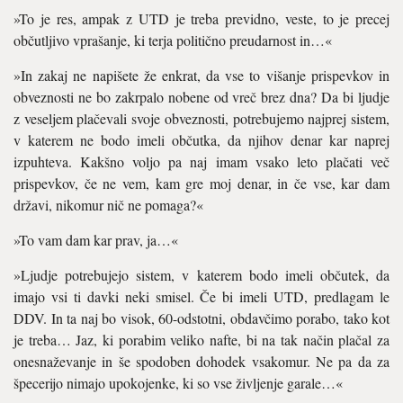
»To je res, ampak z UTD je treba previdno, veste, to je precej
občutljivo vprašanje, ki terja politično preudarnost in…«
»In zakaj ne napišete že enkrat, da vse to višanje prispevkov in
obveznosti ne bo zakrpalo nobene od vreč brez dna? Da bi ljudje
z veseljem plačevali svoje obveznosti, potrebujemo najprej sistem,
v katerem ne bodo imeli občutka, da njihov denar kar naprej
izpuhteva. Kakšno voljo pa naj imam vsako leto plačati več
prispevkov, če ne vem, kam gre moj denar, in če vse, kar dam
državi, nikomur nič ne pomaga?«
»To vam dam kar prav, ja…«
»Ljudje potrebujejo sistem, v katerem bodo imeli občutek, da
imajo vsi ti davki neki smisel. Če bi imeli UTD, predlagam le
DDV. In ta naj bo visok, 60-odstotni, obdavčimo porabo, tako kot
je treba… Jaz, ki porabim veliko nafte, bi na tak način plačal za
onesnaževanje in še spodoben dohodek vsakomur. Ne pa da za
špecerijo nimajo upokojenke, ki so vse življenje garale…«