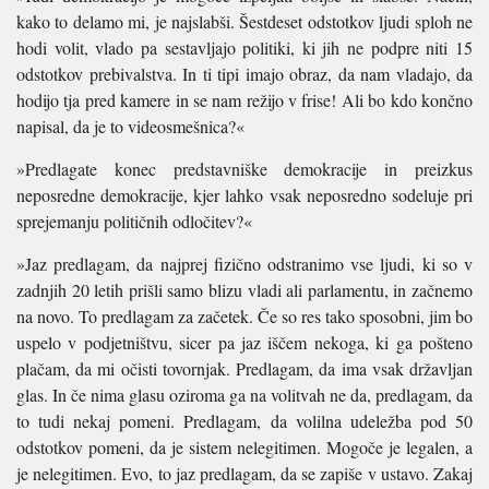
kako to delamo mi, je najslabši. Šestdeset odstotkov ljudi sploh ne
hodi volit, vlado pa sestavljajo politiki, ki jih ne podpre niti 15
odstotkov prebivalstva. In ti tipi imajo obraz, da nam vladajo, da
hodijo tja pred kamere in se nam režijo v frise! Ali bo kdo končno
napisal, da je to videosmešnica?«
»Predlagate konec predstavniške demokracije in preizkus
neposredne demokracije, kjer lahko vsak neposredno sodeluje pri
sprejemanju političnih odločitev?«
»Jaz predlagam, da najprej fizično odstranimo vse ljudi, ki so v
zadnjih 20 letih prišli samo blizu vladi ali parlamentu, in začnemo
na novo. To predlagam za začetek. Če so res tako sposobni, jim bo
uspelo v podjetništvu, sicer pa jaz iščem nekoga, ki ga pošteno
plačam, da mi očisti tovornjak. Predlagam, da ima vsak državljan
glas. In če nima glasu oziroma ga na volitvah ne da, predlagam, da
to tudi nekaj pomeni. Predlagam, da volilna udeležba pod 50
odstotkov pomeni, da je sistem nelegitimen. Mogoče je legalen, a
je nelegitimen. Evo, to jaz predlagam, da se zapiše v ustavo. Zakaj