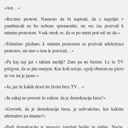
»Am…«
»Recimo protesti. Namesto da bi napisali, da z nageljni v
gumbnicah ne bo nobene spremembe, ste ves čas pozivali k
mirnim protestom. Vsak otrok ve, da se po mirni poti nič ne da.«
»Tehnično gledano, k mirnim protestom so pozivali udeleženci
protestov, mi smo o tem le poročali…«
»Pa kaj naj jaz s takimi mediji? Zato pa ne berem. Le še TV
prižgem, da se jim smejem. Kar koli rečejo, zgolj obrnem na glavo
in vse mi je jasno.«
»Ja, jaz že kakih deset let živim brez TV…«
»In zakaj ne poveste že enkrat, da je demokracija farsa?«
»Govoriti, da je demokracija farsa, je nehvaležno, ker kakšne
alternative pa imamo?«
»Tudi demokracijo je mogoče izpeljati boljše in slabše. Način,