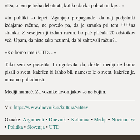
»Da, o tem je treba debatirati, koliko davka pobrati in kje…«
»In politiki so tepci. Zganjajo propagando, da naj podjetniki
izdajamo račune, ne povedo pa, da je stranka pri tem ****na
stranka. Z veseljem ji izdam račun, bo pač plačala 20 odstotkov
več. Upam, da niste tako neumni, da bi zahtevali račun?«
»Ko bomo imeli UTD…«
Tako sem se preselila. In ugotovila, da, dokler mediji ne bomo
pisali o svetu, kakršen bi lahko bil, namesto le o svetu, kakršen je,
nimamo prihodnosti.
Mediji namreč. Za voznike tovornjakov se ne bojim.
Vir:
https://www.dnevnik.si/kultura/selitev
Oznake:
Argumenti
•
Dnevnik
•
Kolumna
•
Mediji
•
Novinarstvo
•
Politika
•
Slovenija
•
UTD