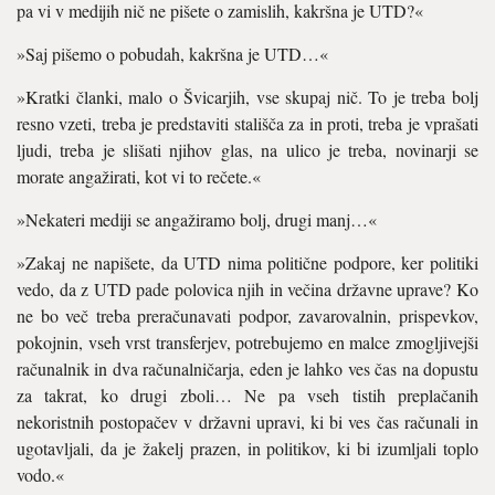
pa vi v medijih nič ne pišete o zamislih, kakršna je UTD?«
»Saj pišemo o pobudah, kakršna je UTD…«
»Kratki članki, malo o Švicarjih, vse skupaj nič. To je treba bolj
resno vzeti, treba je predstaviti stališča za in proti, treba je vprašati
ljudi, treba je slišati njihov glas, na ulico je treba, novinarji se
morate angažirati, kot vi to rečete.«
»Nekateri mediji se angažiramo bolj, drugi manj…«
»Zakaj ne napišete, da UTD nima politične podpore, ker politiki
vedo, da z UTD pade polovica njih in večina državne uprave? Ko
ne bo več treba preračunavati podpor, zavarovalnin, prispevkov,
pokojnin, vseh vrst transferjev, potrebujemo en malce zmogljivejši
računalnik in dva računalničarja, eden je lahko ves čas na dopustu
za takrat, ko drugi zboli… Ne pa vseh tistih preplačanih
nekoristnih postopačev v državni upravi, ki bi ves čas računali in
ugotavljali, da je žakelj prazen, in politikov, ki bi izumljali toplo
vodo.«