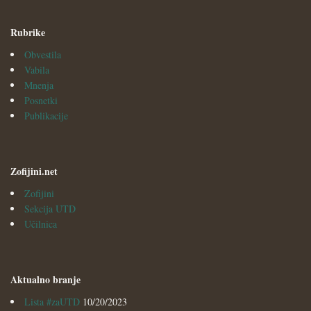
Rubrike
Obvestila
Vabila
Mnenja
Posnetki
Publikacije
Zofijini.net
Zofijini
Sekcija UTD
Učilnica
Aktualno branje
Lista #zaUTD
10/20/2023