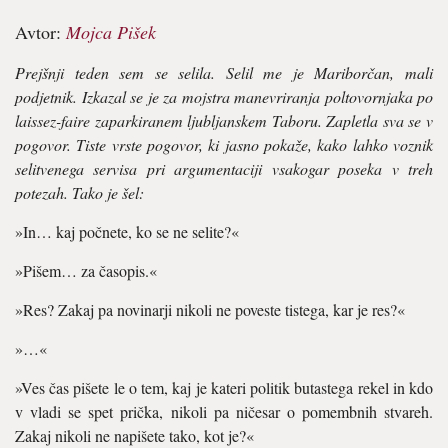
Avtor:
Mojca Pišek
Prejšnji teden sem se selila. Selil me je Mariborčan, mali
podjetnik. Izkazal se je za mojstra manevriranja poltovornjaka po
laissez-faire zaparkiranem ljubljanskem Taboru. Zapletla sva se v
pogovor. Tiste vrste pogovor, ki jasno pokaže, kako lahko voznik
selitvenega servisa pri argumentaciji vsakogar poseka v treh
potezah. Tako je šel:
»In… kaj počnete, ko se ne selite?«
»Pišem… za časopis.«
»Res? Zakaj pa novinarji nikoli ne poveste tistega, kar je res?«
»…«
»Ves čas pišete le o tem, kaj je kateri politik butastega rekel in kdo
v vladi se spet prička, nikoli pa ničesar o pomembnih stvareh.
Zakaj nikoli ne napišete tako, kot je?«