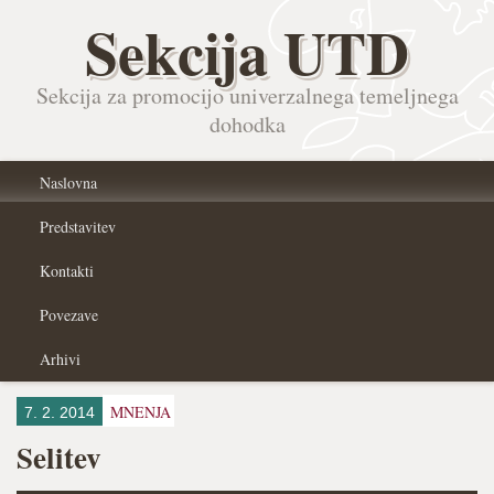
Sekcija UTD
Sekcija za promocijo univerzalnega temeljnega
dohodka
Naslovna
Predstavitev
Kontakti
Povezave
Arhivi
MNENJA
7. 2. 2014
Selitev