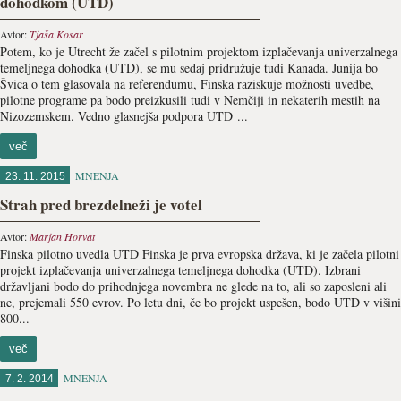
dohodkom (UTD)
Avtor:
Tjaša Kosar
Potem, ko je Utrecht že začel s pilotnim projektom izplačevanja univerzalnega
temeljnega dohodka (UTD), se mu sedaj pridružuje tudi Kanada. Junija bo
Švica o tem glasovala na referendumu, Finska raziskuje možnosti uvedbe,
pilotne programe pa bodo preizkusili tudi v Nemčiji in nekaterih mestih na
Nizozemskem. Vedno glasnejša podpora UTD ...
več
MNENJA
23. 11. 2015
Strah pred brezdelneži je votel
Avtor:
Marjan Horvat
Finska pilotno uvedla UTD Finska je prva evropska država, ki je začela pilotni
projekt izplačevanja univerzalnega temeljnega dohodka (UTD). Izbrani
državljani bodo do prihodnjega novembra ne glede na to, ali so zaposleni ali
ne, prejemali 550 evrov. Po letu dni, če bo projekt uspešen, bodo UTD v višini
800...
več
MNENJA
7. 2. 2014