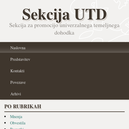
Sekcija UTD
Sekcija za promocijo univerzalnega temeljnega
dohodka
Naslovna
Predstavitev
Kontakti
Povezave
Arhivi
PO RUBRIKAH
Mnenja
Obvestila