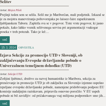
Selitev
Avtor:
Mojca Pišek
Prejšnji teden sem se selila. Selil me je Mariborčan, mali podjetnik. Izkazal se
je za mojstra manevriranja poltovornjaka po laissez-faire zaparkiranem
ljubljanskem Taboru. Zapletla sva se v pogovor. Tiste vrste pogovor, ki jasno
pokaže, kako lahko voznik selitvenega servisa pri argumentaciji vsakogar
poseka v treh potezah. Tako je šel:...
več
OBVESTILA
15. 1. 2014
Izjava Sekcije za promocijo UTD v Sloveniji, ob
zaključevanju Evropske državljanske pobude o
Univerzalnem temeljnem dohodku (UTD)
Avtor:
Sekcija UTD
Zofijini ljubimci, društvo za razvoj humanistike iz Maribora, sekcija za
preučevanje in promocijo UTD je ob zaključku za Slovenijo izjemno uspešno
izpeljane evropske državljanske pobude, namenjene pridobivanju podpore EU
komisije nadaljnjim raziskavam, pripravila osnovno poročilo: V EU uspeh
pobude ni bil zavidljiv: od pričakovanega vsaj milijona podpornikov smo jih...
več