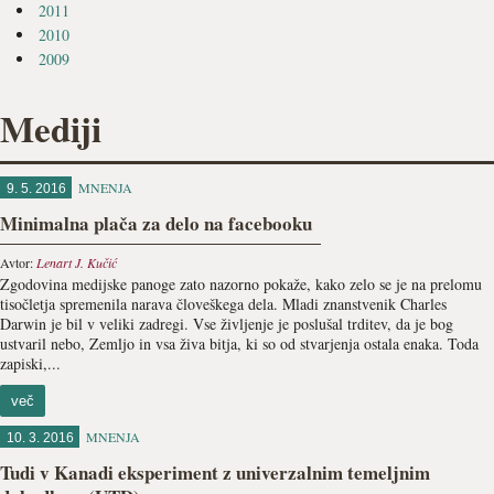
2011
2010
2009
Mediji
MNENJA
9. 5. 2016
Minimalna plača za delo na facebooku
Avtor:
Lenart J. Kučić
Zgodovina medijske panoge zato nazorno pokaže, kako zelo se je na prelomu
tisočletja spremenila narava človeškega dela. Mladi znanstvenik Charles
Darwin je bil v veliki zadregi. Vse življenje je poslušal trditev, da je bog
ustvaril nebo, Zemljo in vsa živa bitja, ki so od stvarjenja ostala enaka. Toda
zapiski,...
več
MNENJA
10. 3. 2016
Tudi v Kanadi eksperiment z univerzalnim temeljnim