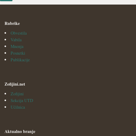
Rubrike
Obvestila
Vabila
Mnenja
Posnetki
Publikacije
Zofijini.net
Zofijini
Sekcija UTD
Učilnica
Aktualno branje