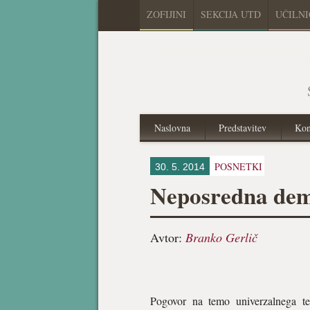
ZOFIJINI
SEKCIJA UTD
UČILN
Naslovna
Predstavitev
Kon
POSNETKI
30. 5. 2014
Neposredna dem
Avtor:
Branko Gerlič
Pogovor na temo univerzalnega t