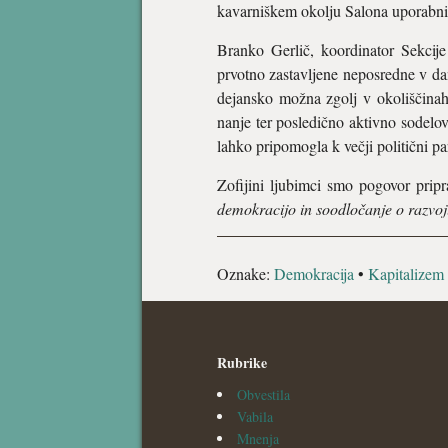
kavarniškem okolju Salona uporabnih
Branko Gerlič, koordinator Sekcije
prvotno zastavljene neposredne v da
dejansko možna zgolj v okoliščinah,
nanje ter posledično aktivno sodelo
lahko pripomogla k večji politični par
Zofijini ljubimci smo pogovor pripr
demokracijo in soodločanje o razvoj
Oznake:
Demokracija
•
Kapitalizem
Rubrike
Obvestila
Vabila
Mnenja