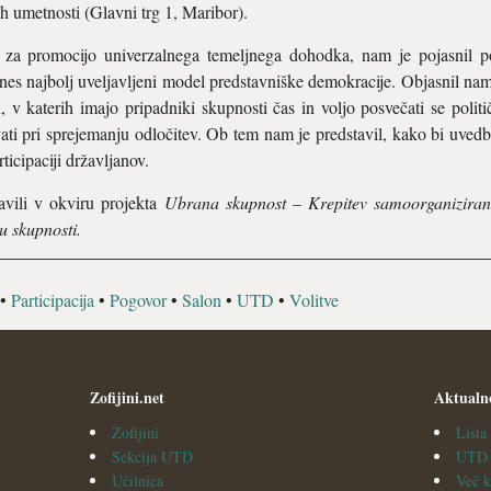
 umetnosti (Glavni trg 1, Maribor).
 za promocijo univerzalnega temeljnega dohodka, nam je pojasnil p
nes najbolj uveljavljeni model predstavniške demokracije. Objasnil nam
 v katerih imajo pripadniki skupnosti čas in voljo posvečati se poli
vati pri sprejemanju odločitev. Ob tem nam je predstavil, kako bi uve
ticipaciji državljanov.
avili v okviru projekta
Ubrana skupnost – Krepitev samoorganizirani
u skupnosti.
•
Participacija
•
Pogovor
•
Salon
•
UTD
•
Volitve
Zofijini.net
Aktualn
Zofijini
List
Sekcija UTD
UTD v
Učilnica
Več k