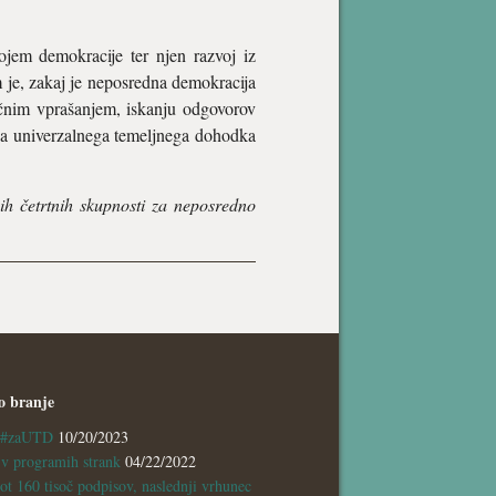
ojem demokracije ter njen razvoj iz
 je, zakaj je neposredna demokracija
tičnim vprašanjem, iskanju odgovorov
dba univerzalnega temeljnega dohodka
h četrtnih skupnosti za neposredno
o branje
a #zaUTD
10/20/2023
 programih strank
04/22/2022
ot 160 tisoč podpisov, naslednji vrhunec