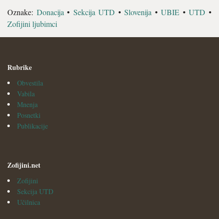
Oznake:
Donacija
•
Sekcija UTD
•
Slovenija
•
UBIE
•
UTD
•
Zofijini ljubimci
Rubrike
Obvestila
Vabila
Mnenja
Posnetki
Publikacije
Zofijini.net
Zofijini
Sekcija UTD
Učilnica