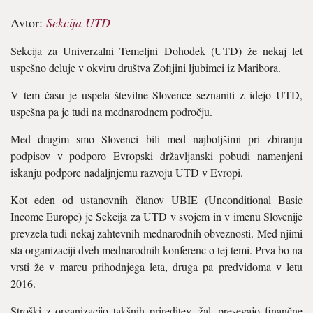
Avtor:
Sekcija UTD
Sekcija za Univerzalni Temeljni Dohodek (UTD) že nekaj let
uspešno deluje v okviru društva Zofijini ljubimci iz Maribora.
V tem času je uspela številne Slovence seznaniti z idejo UTD,
uspešna pa je tudi na mednarodnem področju.
Med drugim smo Slovenci bili med najboljšimi pri zbiranju
podpisov v podporo Evropski državljanski pobudi namenjeni
iskanju podpore nadaljnjemu razvoju UTD v Evropi.
Kot eden od ustanovnih članov UBIE (Unconditional Basic
Income Europe) je Sekcija za UTD v svojem in v imenu Slovenije
prevzela tudi nekaj zahtevnih mednarodnih obveznosti. Med njimi
sta organizaciji dveh mednarodnih konferenc o tej temi. Prva bo na
vrsti že v marcu prihodnjega leta, druga pa predvidoma v letu
2016.
Stroški z organizacijo takšnih prireditev, žal, presegajo finančne