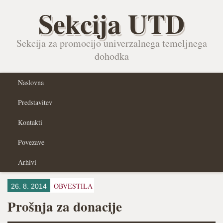
Sekcija UTD
Sekcija za promocijo univerzalnega temeljnega
dohodka
Naslovna
Predstavitev
Kontakti
Povezave
Arhivi
OBVESTILA
26. 8. 2014
Prošnja za donacije