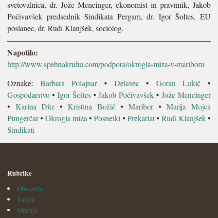
svetovalnica, dr. Jože Mencinger, ekonomist in pravnnik, Jakob
Počivavšek predsednik Sindikata Pergam, dr. Igor Šoltes, EU
poslanec, dr. Rudi Klanjšek, sociolog.
Napotilo:
http://www.spehnakruhu.com/podpora/okrogla-miza-v-mariboru
Oznake:
Barbara Polajnar
•
Delavec
•
Goran Lukič
•
Gospodarstvo
•
Igor Šoltes
•
Jakob Počivavšek
•
Jože Mencinger
•
Karina Ditz
•
Kristina Božič
•
Maribor
•
Marija Mojca
Pungerčar
•
Okrogla miza
•
Posnetki
•
Prekariat
•
Rudi Klanjšek
•
Sindikati
Rubrike
Obvestila
Vabila
Mnenja