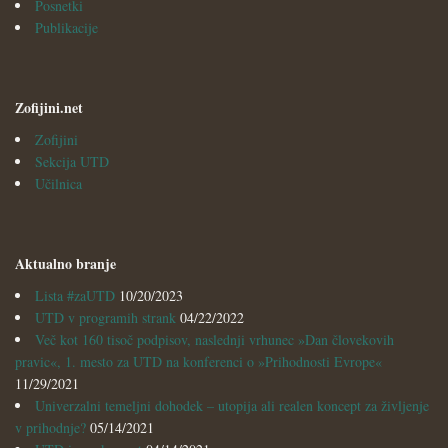
Posnetki
Publikacije
Zofijini.net
Zofijini
Sekcija UTD
Učilnica
Aktualno branje
Lista #zaUTD
10/20/2023
UTD v programih strank
04/22/2022
Več kot 160 tisoč podpisov, naslednji vrhunec »Dan človekovih
pravic«, 1. mesto za UTD na konferenci o »Prihodnosti Evrope«
11/29/2021
Univerzalni temeljni dohodek – utopija ali realen koncept za življenje
v prihodnje?
05/14/2021