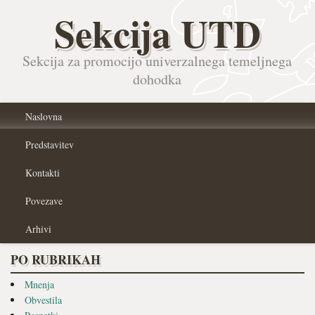
Sekcija UTD
Sekcija za promocijo univerzalnega temeljnega
dohodka
Naslovna
Predstavitev
Kontakti
Povezave
Arhivi
PO RUBRIKAH
Mnenja
Obvestila