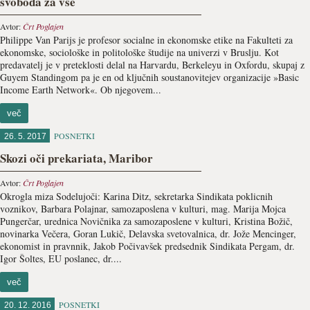
svoboda za vse
Avtor:
Črt Poglajen
Philippe Van Parijs je profesor socialne in ekonomske etike na Fakulteti za
ekonomske, sociološke in politološke študije na univerzi v Bruslju. Kot
predavatelj je v preteklosti delal na Harvardu, Berkeleyu in Oxfordu, skupaj z
Guyem Standingom pa je en od ključnih soustanovitejev organizacije »Basic
Income Earth Network«. Ob njegovem...
več
POSNETKI
26. 5. 2017
Skozi oči prekariata, Maribor
Avtor:
Črt Poglajen
Okrogla miza Sodelujoči: Karina Ditz, sekretarka Sindikata poklicnih
voznikov, Barbara Polajnar, samozaposlena v kulturi, mag. Marija Mojca
Pungerčar, urednica Novičnika za samozaposlene v kulturi, Kristina Božič,
novinarka Večera, Goran Lukič, Delavska svetovalnica, dr. Jože Mencinger,
ekonomist in pravnnik, Jakob Počivavšek predsednik Sindikata Pergam, dr.
Igor Šoltes, EU poslanec, dr....
več
POSNETKI
20. 12. 2016