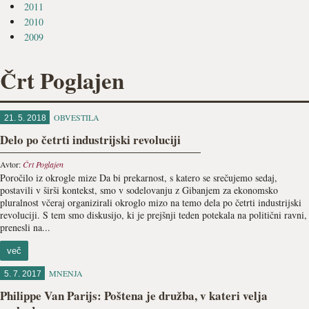
2011
2010
2009
Črt Poglajen
OBVESTILA
21. 5. 2018
Delo po četrti industrijski revoluciji
Avtor:
Črt Poglajen
Poročilo iz okrogle mize Da bi prekarnost, s katero se srečujemo sedaj,
postavili v širši kontekst, smo v sodelovanju z Gibanjem za ekonomsko
pluralnost včeraj organizirali okroglo mizo na temo dela po četrti industrijski
revoluciji. S tem smo diskusijo, ki je prejšnji teden potekala na politični ravni,
prenesli na...
več
MNENJA
5. 7. 2017
Philippe Van Parijs: Poštena je družba, v kateri velja