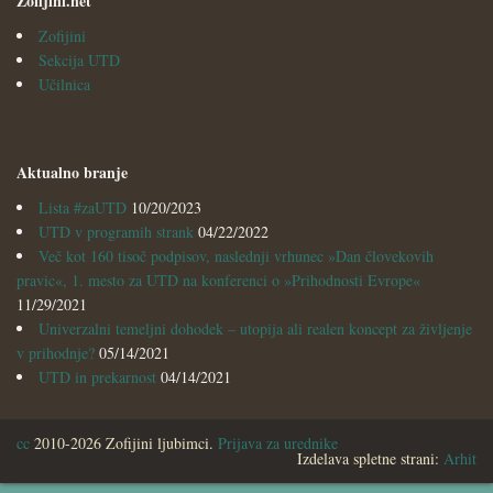
Zofijini.net
Zofijini
Sekcija UTD
Učilnica
Aktualno branje
Lista #zaUTD
10/20/2023
UTD v programih strank
04/22/2022
Več kot 160 tisoč podpisov, naslednji vrhunec »Dan človekovih
pravic«, 1. mesto za UTD na konferenci o »Prihodnosti Evrope«
11/29/2021
Univerzalni temeljni dohodek – utopija ali realen koncept za življenje
v prihodnje?
05/14/2021
UTD in prekarnost
04/14/2021
cc
2010-2026 Zofijini ljubimci.
Prijava za urednike
Izdelava spletne strani:
Arhit