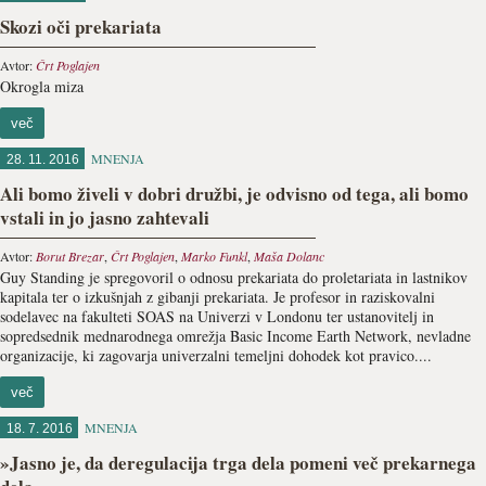
Skozi oči prekariata
Avtor:
Črt Poglajen
Okrogla miza
več
MNENJA
28. 11. 2016
Ali bomo živeli v dobri družbi, je odvisno od tega, ali bomo
vstali in jo jasno zahtevali
Avtor:
Borut Brezar
,
Črt Poglajen
,
Marko Funkl
,
Maša Dolanc
Guy Standing je spregovoril o odnosu prekariata do proletariata in lastnikov
kapitala ter o izkušnjah z gibanji prekariata. Je profesor in raziskovalni
sodelavec na fakulteti SOAS na Univerzi v Londonu ter ustanovitelj in
sopredsednik mednarodnega omrežja Basic Income Earth Network, nevladne
organizacije, ki zagovarja univerzalni temeljni dohodek kot pravico....
več
MNENJA
18. 7. 2016
»Jasno je, da deregulacija trga dela pomeni več prekarnega