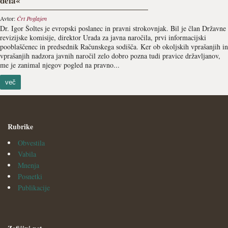
dela«
Avtor:
Črt Poglajen
Dr. Igor Šoltes je evropski poslanec in pravni strokovnjak. Bil je član Državne
revizijske komisije, direktor Urada za javna naročila, prvi informacijski
pooblaščenec in predsednik Računskega sodišča. Ker ob okoljskih vprašanjih in
vprašanjih nadzora javnih naročil zelo dobro pozna tudi pravice državljanov,
me je zanimal njegov pogled na pravno...
več
Rubrike
Obvestila
Vabila
Mnenja
Posnetki
Publikacije