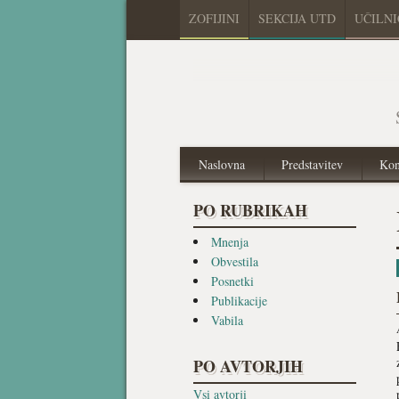
ZOFIJINI
SEKCIJA UTD
UČILN
Naslovna
Predstavitev
Kon
PO RUBRIKAH
Mnenja
Obvestila
Posnetki
Publikacije
Vabila
PO AVTORJIH
Vsi avtorji