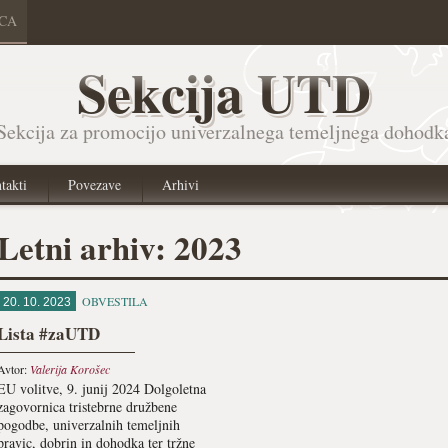
ICA
Sekcija UTD
Sekcija za promocijo univerzalnega temeljnega dohodk
takti
Povezave
Arhivi
Letni arhiv: 2023
OBVESTILA
20. 10. 2023
Lista #zaUTD
Avtor:
Valerija Korošec
EU volitve, 9. junij 2024 Dolgoletna
zagovornica tristebrne družbene
pogodbe, univerzalnih temeljnih
pravic, dobrin in dohodka ter tržne