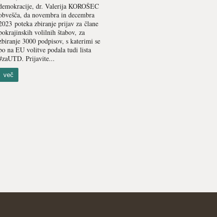
demokracije, dr. Valerija KOROŠEC
obvešča, da novembra in decembra
2023 poteka zbiranje prijav za člane
pokrajinskih volilnih štabov, za
zbiranje 3000 podpisov, s katerimi se
bo na EU volitve podala tudi lista
#zaUTD. Prijavite...
več